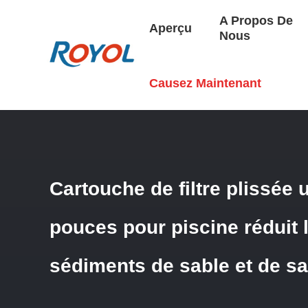
A Propos De
Aperçu
Nous
Aperçu
/
Produits
/
Cartouche Filtrante De L'eau
/
Cartouc
Causez Maintenant
Cartouche de filtre plissée 
pouces pour piscine réduit l
sédiments de sable et de sa