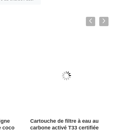
ligne
Cartouche de filtre à eau au
Carto
e coco
carbone activé T33 certifiée
sédi