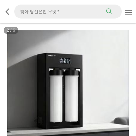
2
/
6