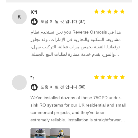
K*i
K
회사 소개
도움 이 될 것 입니다 (87)
نحن نستخدم نظام you Reverse Osmosis هذا في
공장 투어
مشاريعنا السكنية والتجارية في الإمارات، وقد تجاوز
توقعاتنا. التنقية بخمس مرات فعالة، التركيب سهل،
والمورد يقدم خدمة ممتازة لطلبات البيع بالجملة.
품질 관리
نستمر في الشراء منه على المدى الطويل.
연락처
*r
도움 이 될 것 입니다 (96)
뉴스
We’ve installed dozens of these 75GPD under-
sink RO systems for our UK residential and small
commercial projects, and they’ve been
RO 시스템
extremely reliable. Installation is straightforward,
the filters are easy to replace, and the water
경수 연화제
quality feedback from clients has been