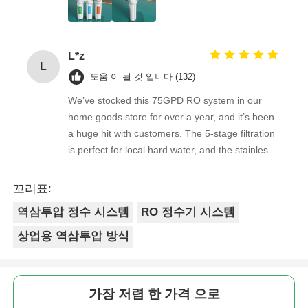
overwhelmingly positive. The supplier is great to
work with — orders arrive on time, packaging is
물 필터 하우징
secure, and the product quality is always
L*z
consistent. As a repeat buyer, we couldn’t be
L
happier with both the product and the service.
도움 이 될 것 입니다 (132)
워터 필터 카트리지
We’ve stocked this 75GPD RO system in our
home goods store for over a year, and it’s been
주거용 RO 멤브레인
a huge hit with customers. The 5-stage filtration
is perfect for local hard water, and the stainless
자외선 살균 소독기
steel faucet feels way sturdier than cheaper
options. Reorders are always on time, and the
꼬리표:
quality is consistent every shipment. No
물 필터 연결 장치
역삼투압 정수 시스템
RO 정수기 시스템
complaints from customers, and very few
returns. Great product to carry!
상업용 역삼투압 방식
산업적 수신 전용 얇은막
가장 저렴 한 가격 으로
수신 전용 막 하우징