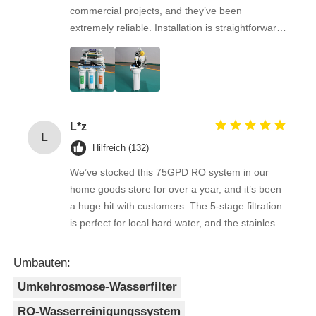
commercial projects, and they’ve been
extremely reliable. Installation is straightforward,
WasserFiltergehäuse
the filters are easy to replace, and the water
quality feedback from clients has been
overwhelmingly positive. The supplier is great to
Wasserfilter
work with — orders arrive on time, packaging is
secure, and the product quality is always
RO-Membran für Wohnungen
L*z
consistent. As a repeat buyer, we couldn’t be
L
happier with both the product and the service.
Hilfreich (132)
UVwassersterilisator
We’ve stocked this 75GPD RO system in our
home goods store for over a year, and it’s been
a huge hit with customers. The 5-stage filtration
Wasserfilter Anschlussstücke
is perfect for local hard water, and the stainless
steel faucet feels way sturdier than cheaper
options. Reorders are always on time, and the
Industrielle RO-Membran
Umbauten:
quality is consistent every shipment. No
Umkehrosmose-Wasserfilter
complaints from customers, and very few
Ro-Membranwohnung
returns. Great product to carry!
RO-Wasserreinigungssystem