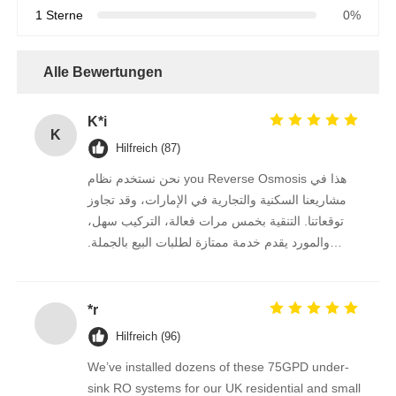
1 Sterne
0%
Über uns
Alle Bewertungen
Fabrik Tour
K*i
K
Hilfreich (87)
Qualitätskontrolle
نحن نستخدم نظام you Reverse Osmosis هذا في
مشاريعنا السكنية والتجارية في الإمارات، وقد تجاوز
Kontakt
توقعاتنا. التنقية بخمس مرات فعالة، التركيب سهل،
والمورد يقدم خدمة ممتازة لطلبات البيع بالجملة.
نستمر في الشراء منه على المدى الطويل.
Nachrichten
*r
RO-Systeme
Hilfreich (96)
We’ve installed dozens of these 75GPD under-
Wasserenthärter
sink RO systems for our UK residential and small