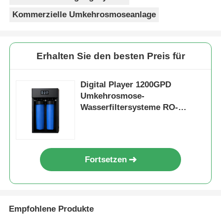
Kommerzielle Umkehrosmoseanlage
FRP-Druckbehälter
Enthärter-Solebehälter
Erhalten Sie den besten Preis für
Digital Player 1200GPD
Ionenaustauschharz
Umkehrosmose-
Wasserfiltersysteme RO-
Filterregelventil
Wasserreiniger für
kommerzielle Getränke
Magnetventil
Fortsetzen
Manometer
Empfohlene Produkte
Flussmesser