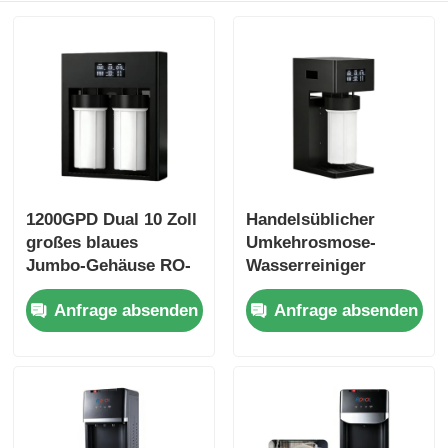
RO-Halterung
1200GPD Dual 10 Zoll
Handelsüblicher
großes blaues
Umkehrosmose-
Jumbo-Gehäuse RO-
Wasserreiniger
Wasserreiniger-
800GPD 10 Zoll Big
Anfrage absenden
Anfrage absenden
Wasserfiltersysteme
Blue Composite Filter
mit großer Kapazität
RO Systeme