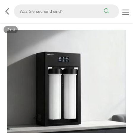
2
/
6