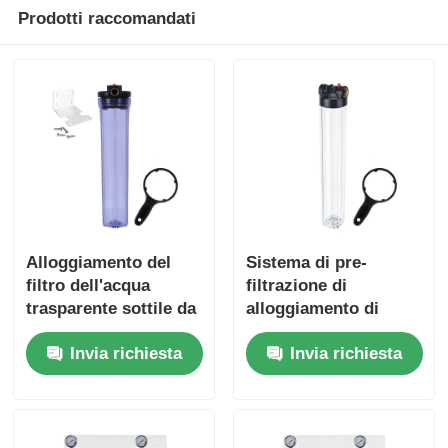
Prodotti raccomandati
Alloggiamento del
Sistema di pre-
filtro dell'acqua
filtrazione di
trasparente sottile da
alloggiamento di
20" con pulsante di
filtro idrico
Invia richiesta
Invia richiesta
scarico del pressore
commerciale
standard da 20 pollici
NPT/BSP