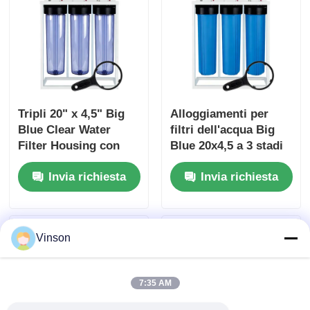
Tripli 20" x 4,5" Big
Alloggiamenti per
Blue Clear Water
filtri dell'acqua Big
Filter Housing con
Blue 20x4,5 a 3 stadi
manometro di
con supporto per
Invia richiesta
Invia richiesta
pressione C -C -C
filtro e manometro
Vinson
7:35 AM