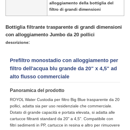
alloggiamento della bottiglia del
filtro di grandi dimensioni
custodia di filtro dell'acqua
Bottiglia filtrante trasparente di grandi dimensioni
cartuccia di filtro dall'acqua
con alloggiamento Jumbo da 20 pollici
descrizione:
Membrana RO residenziale
Prefiltro monostadio con alloggiamento per
filtro dell'acqua blu grande da 20" x 4,5" ad
sterilizzatore uv dell'acqua
alto flusso commerciale
Raccordi per filtro acqua
Panoramica del prodotto
ROYOL Water Custodia per filtro Big Blue trasparente da 20
pollici, adatta sia per uso residenziale che commerciale.
Membrana industriale del RO
Dotato di grande capacità e portata elevata, si adatta alle
cartucce filtranti standard da 20" a 4,5". Compatibile con
filtri sedimenti in PP, cartucce in resina e altro per rimuovere
Alloggio della membrana del RO