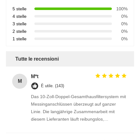
5 stelle
100%
4 stelle
0%
3 stelle
0%
2 stelle
0%
1 stelle
0%
Tutte le recensioni
M*t
M
È utile. (143)
Das 10-Zoll-Doppel-Gesamthausfiltersystem mit
Messinganschlüssen überzeugt auf ganzer
Linie. Die langjährige Zusammenarbeit mit
diesem Lieferanten läuft reibungslos,
Liefertermine und Qualität sind stets
einwandfrei.