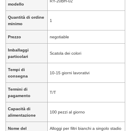
RY-20BH-02
modello
Quantità di ordine
1
minimo
Prezzo
negotiable
Imballaggi
Scatola dei colori
particolari
Tempi di
10-15 giorni lavorativi
consegna
Termini di
T/T
pagamento
Capacità di
100 pezzi al giorno
alimentazione
Nome del
Alloggi per filtri bianchi a singolo stadio