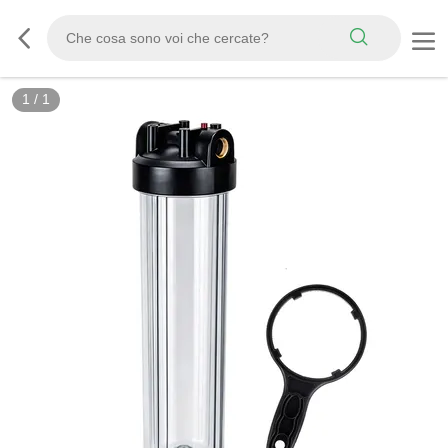
1
/
1