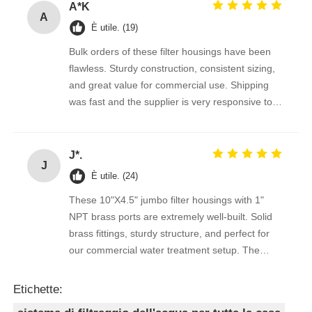
A*K
A
È utile. (19)
Bulk orders of these filter housings have been
flawless. Sturdy construction, consistent sizing,
and great value for commercial use. Shipping
was fast and the supplier is very responsive to
inquiries.
J*.
J
È utile. (24)
These 10"X4.5" jumbo filter housings with 1"
NPT brass ports are extremely well-built. Solid
brass fittings, sturdy structure, and perfect for
our commercial water treatment setup. The
supplier is reliable and professional, will order in
bulk long-term.
Etichette: