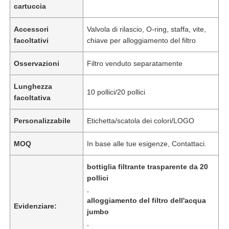
cartuccia
Chi siamo
Accessori
Valvola di rilascio, O-ring, staffa, vite,
facoltativi
chiave per alloggiamento del filtro
Fatory Tour
Osservazioni
Filtro venduto separatamente
Lunghezza
10 pollici/20 pollici
Controllo di qualità
facoltativa
Personalizzabile
Etichetta/scatola dei colori/LOGO
Contattaci
MOQ
In base alle tue esigenze, Contattaci.
notizie
bottiglia filtrante trasparente da 20
pollici
,
Sistemi RO
alloggiamento del filtro dell'acqua
Evidenziare:
jumbo
,
Amorbiditura dell'acqua