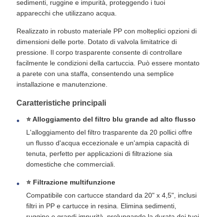
sedimenti, ruggine e impurità, proteggendo i tuoi
apparecchi che utilizzano acqua.
Contenitore a pressione di FRP
Realizzato in robusto materiale PP con molteplici opzioni di
dimensioni delle porte. Dotato di valvola limitatrice di
pressione. Il corpo trasparente consente di controllare
Serbatoio salamoia addolcitore
facilmente le condizioni della cartuccia. Può essere montato
a parete con una staffa, consentendo una semplice
Resina a scambio ionico
installazione e manutenzione.
Caratteristiche principali
Valvola di controllo del filtro
⭐ Alloggiamento del filtro blu grande ad alto flusso
L'alloggiamento del filtro trasparente da 20 pollici offre
un flusso d'acqua eccezionale e un'ampia capacità di
Elettrovalvola
tenuta, perfetto per applicazioni di filtrazione sia
domestiche che commerciali.
manometro
⭐ Filtrazione multifunzione
Compatibile con cartucce standard da 20" x 4,5", inclusi
filtri in PP e cartucce in resina. Elimina sedimenti,
Contatore di flusso
ruggine e grandi impurità, prolungando la durata dei tuoi