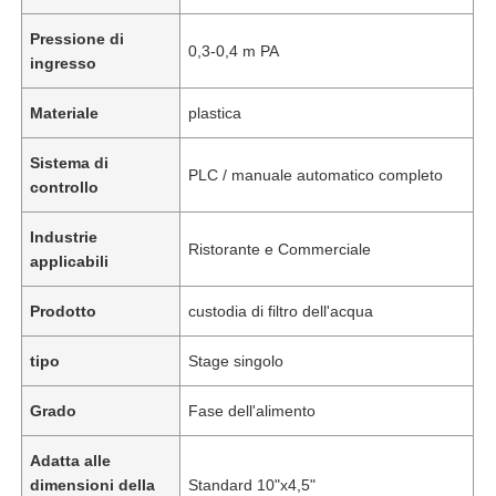
Pressione di
0,3-0,4 m PA
ingresso
Materiale
plastica
Sistema di
PLC / manuale automatico completo
controllo
Industrie
Ristorante e Commerciale
applicabili
Prodotto
custodia di filtro dell'acqua
Casa
tipo
Stage singolo
Grado
Fase dell'alimento
Prodotti
Adatta alle
dimensioni della
Standard 10"x4,5"
Video