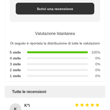
Scrivi una recensione
Chi siamo
Fatory Tour
Valutazione Istantanea
Di seguito è riportata la distribuzione di tutte le valutazioni
Controllo di qualità
5 stelle
100%
4 stelle
0%
Contattaci
3 stelle
0%
2 stelle
0%
1 stelle
0%
notizie
Tutte le recensioni
Sistemi RO
K*i
Amorbiditura dell'acqua
K