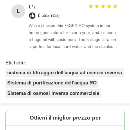
secure, and the product quality is always
L*z
consistent. As a repeat buyer, we couldn’t be
L
Contenitore a pressione di FRP
happier with both the product and the service.
È utile. (132)
We’ve stocked this 75GPD RO system in our
Serbatoio salamoia addolcitore
home goods store for over a year, and it’s been
a huge hit with customers. The 5-stage filtration
is perfect for local hard water, and the stainless
Resina a scambio ionico
steel faucet feels way sturdier than cheaper
options. Reorders are always on time, and the
Etichette:
quality is consistent every shipment. No
Valvola di controllo del filtro
sistema di filtraggio dell'acqua ad osmosi inversa
complaints from customers, and very few
returns. Great product to carry!
Sistema di purificazione dell'acqua RO
Elettrovalvola
Sistema di osmosi inversa commerciale
manometro
Ottieni il miglior prezzo per
Contatore di flusso