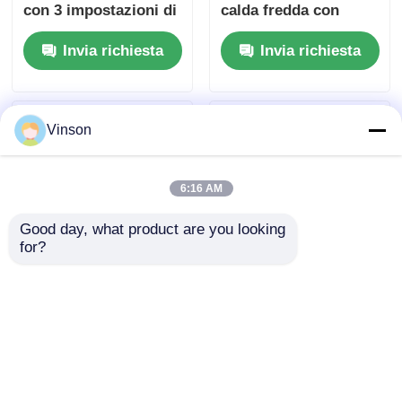
con 3 impostazioni di
calda fredda con
temperatura
sistemi RO a 5 stadi
Invia richiesta
Invia richiesta
Vinson
6:16 AM
Good day, what product are you looking 
for?
Sistema RO senza
Sistemi di filtrazione
pompa a 6 stadi 100
dell'acqua RO 75GPD
GPD con rapporto di
Depuratore d'acqua a
scarico 1:1
osmosi inversa con
Invia richiesta
Invia richiesta
filtro minerale
alcalino