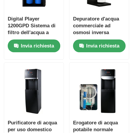
Digital Player
Depuratore d'acqua
1200GPD Sistema di
commerciale ad
filtro dell'acqua a
osmosi inversa
osmosi inversa
800GPD Sistemi RO
Invia richiesta
Invia richiesta
Purificatore d'acqua
con filtro composito
per bevande
blu grande da 10
commerciali
pollici
Purificatore di acqua
Erogatore di acqua
per uso domestico
potabile normale