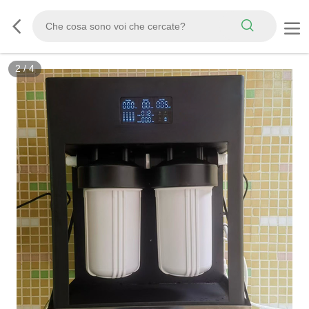
2
/
4