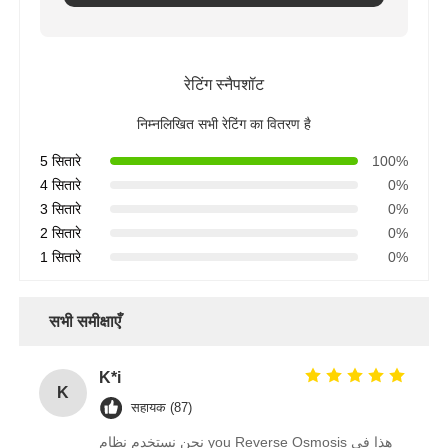
एफआरपी दबाव पोत
रेटिंग स्नैपशॉट
पानी को नरम करने वाला नमकीन टैंक
निम्नलिखित सभी रेटिंग का वितरण है
5 सितारे
100%
आयन विनिमय रेजिन
4 सितारे
0%
3 सितारे
0%
2 सितारे
0%
फ़िल्टर नियंत्रण वाल्व
1 सितारे
0%
सोलेनोइड वाल्व
सभी समीक्षाएँ
निपीडमान
K*i
K
सहायक (87)
प्रवाह मीटर
نحن نستخدم نظام you Reverse Osmosis هذا في