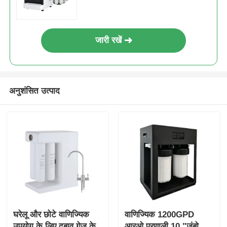
जारी रखें
अनुशंसित उत्पाद
घरेलू और छोटे वाणिज्यिक
वाणिज्यिक 1200GPD
उपयोग के लिए दबाव गेज के
आरओ प्रणाली 10 "जंबो