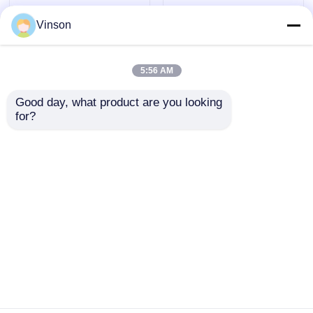
Vinson
5:56 AM
Good day, what product are you looking 
for?
10" बड़ा नीला क्लियर
ROYOL वाटर 4 स्टेज
कमर्शियल आरओ सिस्टम
कमर्शियल आरओ सिस्टम हाई
वॉटर प्यूरीफायर 4 स्टेज
प्रेशर एक्सप्लोजन प्रूफ 10"
फिल्ट्रेशन के साथ
जंबो फिल्टर हाउसिंग के साथ
जांच भेजें
जांच भेजें
होम
हमारे बारे में
हमसे संपर्क करें
Desktop Site
साइटमैप
गोपनीयता नीति