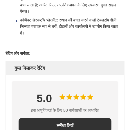
बचा जाता है; त्वरित फिल्टर प्रतिस्थापन के लिए उपकरण मुक्त साइड
पैनल।
जल फिल्टर आवास
कॉम्पैक्ट डेस्कटॉप प्लेसमेंट: स्थान की बचत करने वाली टेबलटॉप शैली,
जिसका व्यापक रूप से घरों, होटलों और कार्यालयों में उपयोग किया जाता
है।
पानी फिल्टर कारतूस
आवासीय आरओ झिल्ली
रेटिंग और समीक्षा:
कुल मिलाकर रेटिंग
यूवी जल नसबंदी
वाटर फ़िल्टर कनेक्शन फिटिंग
5.0
औद्योगिक आरओ झिल्ली
इस आपूर्तिकर्ता के लिए 50 समीक्षाओं पर आधारित
आरओ झिल्ली आवास
समीक्षा लिखें