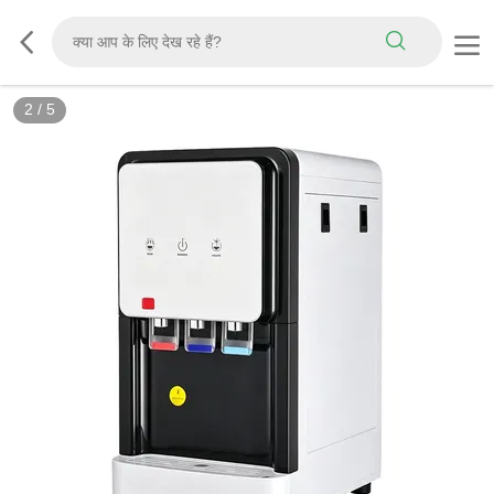
2
/
5