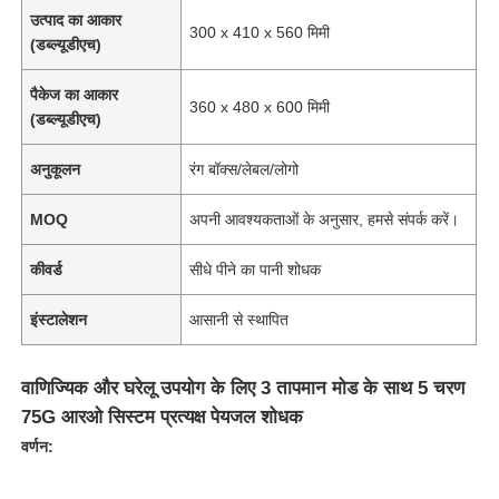
उत्पाद का आकार
300 x 410 x 560 मिमी
(डब्ल्यूडीएच)
पैकेज का आकार
360 x 480 x 600 मिमी
(डब्ल्यूडीएच)
अनुकूलन
रंग बॉक्स/लेबल/लोगो
MOQ
अपनी आवश्यकताओं के अनुसार, हमसे संपर्क करें।
कीवर्ड
सीधे पीने का पानी शोधक
इंस्टालेशन
आसानी से स्थापित
होम
वाणिज्यिक और घरेलू उपयोग के लिए 3 तापमान मोड के साथ 5 चरण
75G आरओ सिस्टम प्रत्यक्ष पेयजल शोधक
उत्पाद
वर्णन:
वीडियो