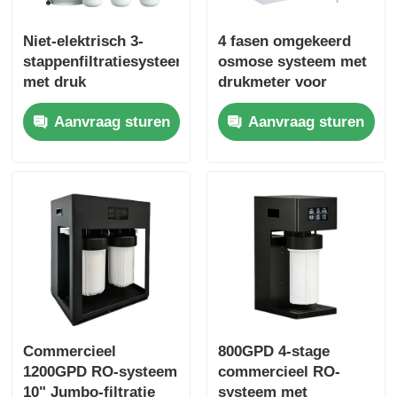
Niet-elektrisch 3-
4 fasen omgekeerd
stappenfiltratiesysteem
osmose systeem met
met druk
drukmeter voor
aangedreven
huishoudelijk en klein
Aanvraag sturen
Aanvraag sturen
waterfilter met
commercieel gebruik
drukvat
Commercieel
800GPD 4-stage
1200GPD RO-systeem
commercieel RO-
10" Jumbo-filtratie
systeem met