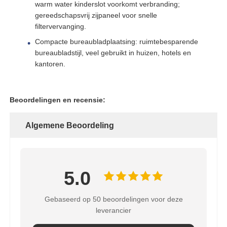
warm water kinderslot voorkomt verbranding;
gereedschapsvrij zijpaneel voor snelle
Het Drukvat van FRP
filtervervanging.
Compacte bureaubladplaatsing: ruimtebesparende
bureaubladstijl, veel gebruikt in huizen, hotels en
Waterverzachter zoutwaterreservoir
kantoren.
Ionenuitwisselingshars
Beoordelingen en recensie:
Filtercontroleaansluiting
Algemene Beoordeling
Magneetventiel
5.0
manometer
Gebaseerd op 50 beoordelingen voor deze
leverancier
Stroommeter