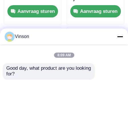
met filterherinnering
filterherinnering voor
Aanvraag sturen
Aanvraag sturen
voor commercieel en
thuisgebruik
huishoudelijk gebruik
Vinson
8:09 AM
Good day, what product are you looking 
for?
ROYOL Water Large
10" Big Blue Clear
Flow1200G 1600G
Commercial RO
Commercieel 20" Big
System waterreiniger
Blue RO-systeem met
met 4 fasen filtratie
Aanvraag sturen
Aanvraag sturen
filterherinnering