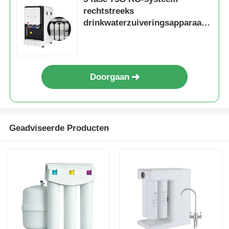
rechtstreeks
drinkwaterzuiveringsapparaat
met 3 temperatuurmodussen
voor commercieel en
huishoudelijk gebruik
Doorgaan
Geadviseerde Producten