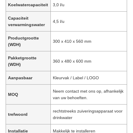
Koelwatercapaciteit
3,0 l/u
Capaciteit
4,5 l/u
verwarmingswater
Productgrootte
300 x 410 x 560 mm
(WDH)
Pakketgrootte
360 x 480 x 600 mm
(WDH)
Aanpasbaar
Kleurvak / Label / LOGO
Neem contact met ons op, afhankelijk
Thuis
MOQ
van uw behoeften.
rechtstreeks zuiveringsapparaat voor
Producten
trefwoord
drinkwater
Installatie
Makkelijk te installeren
Videos