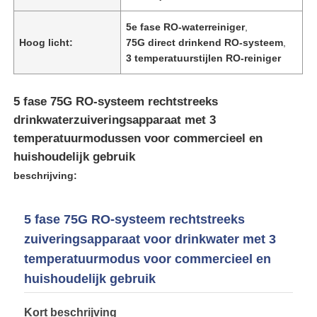
5e fase RO-waterreiniger
,
Over ons
Hoog licht:
75G direct drinkend RO-systeem
,
3 temperatuurstijlen RO-reiniger
Fabrieksreis
5 fase 75G RO-systeem rechtstreeks
drinkwaterzuiveringsapparaat met 3
Kwaliteitscontrole
temperatuurmodussen voor commercieel en
huishoudelijk gebruik
Contacteer ons
beschrijving:
5 fase 75G RO-systeem rechtstreeks
nieuws
zuiveringsapparaat voor drinkwater met 3
temperatuurmodus voor commercieel en
RO-systemen
huishoudelijk gebruik
Waterverzachter
Kort beschrijving