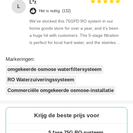
L*z
consistent. As a repeat buyer, we couldn’t be
L
happier with both the product and the service.
Het is nuttig. (132)
We’ve stocked this 75GPD RO system in our
home goods store for over a year, and it’s been
a huge hit with customers. The 5-stage filtration
is perfect for local hard water, and the stainless
steel faucet feels way sturdier than cheaper
options. Reorders are always on time, and the
Markeringen:
quality is consistent every shipment. No
omgekeerde osmose waterfiltersysteem
complaints from customers, and very few
returns. Great product to carry!
RO Waterzuiveringssysteem
Commerciële omgekeerde osmose-installatie
Krijg de beste prijs voor
5 fase 75G RO-systeem