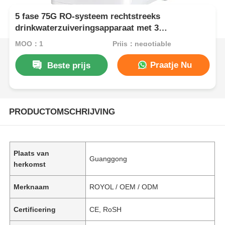
5 fase 75G RO-systeem rechtstreeks
drinkwaterzuiveringsapparaat met 3
temperatuurmodussen voor commercieel en
MOQ：1
Prijs：negotiable
huishoudelijk gebruik
Praatje Nu
Beste prijs
PRODUCTOMSCHRIJVING
Plaats van
Guanggong
herkomst
Merknaam
ROYOL / OEM / ODM
Certificering
CE, RoSH