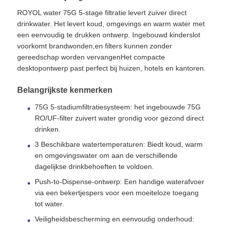
ROYOL water 75G 5-stage filtratie levert zuiver direct
drinkwater. Het levert koud, omgevings en warm water met
de huisvesting van de waterfilter
een eenvoudig te drukken ontwerp. Ingebouwd kinderslot
voorkomt brandwonden,en filters kunnen zonder
gereedschap worden vervangenHet compacte
de patroon van de waterfilter
desktopontwerp past perfect bij huizen, hotels en kantoren.
Belangrijkste kenmerken
RO-membraan voor woonruimten
75G 5-stadiumfiltratiesysteem: het ingebouwde 75G
RO/UF-filter zuivert water grondig voor gezond direct
uvwatersterilisator
drinken.
3 Beschikbare watertemperaturen: Biedt koud, warm
Waterfilter Aansluitfittingen
en omgevingswater om aan de verschillende
dagelijkse drinkbehoeften te voldoen.
Push-to-Dispense-ontwerp: Een handige waterafvoer
Industrieel RO-Membraan
via een bekertjespers voor een moeiteloze toegang
tot water.
RO membraanhuisvesting
Veiligheidsbescherming en eenvoudig onderhoud: