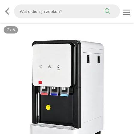
2
/
5