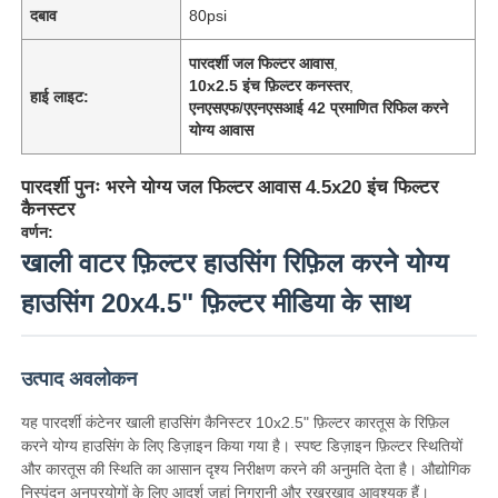
दबाव
80psi
हमारे बारे में
पारदर्शी जल फिल्टर आवास
,
10x2.5 इंच फ़िल्टर कनस्तर
,
हाई लाइट:
एनएसएफ/एएनएसआई 42 प्रमाणित रिफिल करने
योग्य आवास
फैक्टरी यात्रा
पारदर्शी पुनः भरने योग्य जल फिल्टर आवास 4.5x20 इंच फिल्टर
गुणवत्ता नियंत्रण
कैनस्टर
वर्णन:
खाली वाटर फ़िल्टर हाउसिंग रिफ़िल करने योग्य
हमसे संपर्क करें
हाउसिंग 20x4.5" फ़िल्टर मीडिया के साथ
समाचार
उत्पाद अवलोकन
आरओ सिस्टम
यह पारदर्शी कंटेनर खाली हाउसिंग कैनिस्टर 10x2.5" फ़िल्टर कारतूस के रिफ़िल
करने योग्य हाउसिंग के लिए डिज़ाइन किया गया है। स्पष्ट डिज़ाइन फ़िल्टर स्थितियों
और कारतूस की स्थिति का आसान दृश्य निरीक्षण करने की अनुमति देता है। औद्योगिक
पानी की परफान
निस्पंदन अनुप्रयोगों के लिए आदर्श जहां निगरानी और रखरखाव आवश्यक हैं।