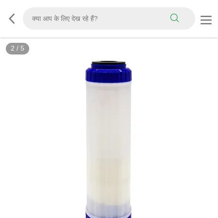
2
/
5