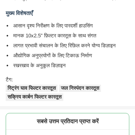
मुख्य विशेषताएँ
जल फिल्टर आवास
आसान दृश्य निरीक्षण के लिए पारदर्शी हाउसिंग
पानी फिल्टर कारतूस
मानक 10x2.5" फ़िल्टर कारतूस के साथ संगत
लागत प्रभावी संचालन के लिए रिफ़िल करने योग्य डिज़ाइन
आवासीय आरओ झिल्ली
औद्योगिक अनुप्रयोगों के लिए टिकाऊ निर्माण
रखरखाव के अनुकूल डिज़ाइन
यूवी जल नसबंदी
टैग:
स्ट्रिंग घाव फिल्टर कारतूस
जल निस्पंदन कारतूस
वाटर फ़िल्टर कनेक्शन फिटिंग
सक्रिय कार्बन फिल्टर कारतूस
औद्योगिक आरओ झिल्ली
सबसे उत्तम प्रतिदान प्राप्त करें
आरओ झिल्ली आवास