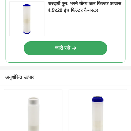
पारदर्शी पुनः भरने योग्य जल फिल्टर आवास
4.5x20 इंच फिल्टर कैनस्टर
एफआरपी दबाव पोत
पानी को नरम करने वाला नमकीन टैंक
जारी रखें
आयन विनिमय रेजिन
फ़िल्टर नियंत्रण वाल्व
अनुशंसित उत्पाद
सोलेनोइड वाल्व
निपीडमान
प्रवाह मीटर