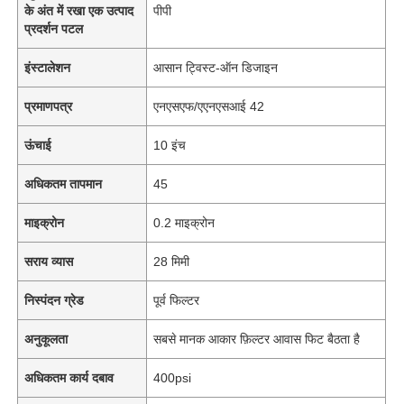
के अंत में रखा एक उत्पाद
पीपी
प्रदर्शन पटल
इंस्टालेशन
आसान ट्विस्ट-ऑन डिजाइन
प्रमाणपत्र
एनएसएफ/एएनएसआई 42
ऊंचाई
10 इंच
अधिकतम तापमान
45
माइक्रोन
0.2 माइक्रोन
सराय व्यास
28 मिमी
होम
निस्पंदन ग्रेड
पूर्व फिल्टर
अनुकूलता
सबसे मानक आकार फ़िल्टर आवास फिट बैठता है
उत्पाद
अधिकतम कार्य दबाव
400psi
वीडियो