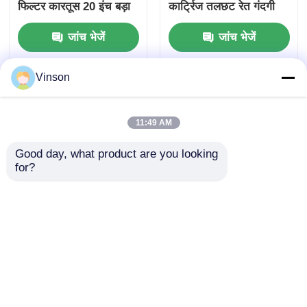
फिल्टर कारतूस 20 इंच बड़ा
कार्ट्रिज तलछट रेत गंदगी
नीला आवास
जंग को कम करता है
जांच भेजें
जांच भेजें
Vinson
11:49 AM
Good day, what product are you looking 
for?
पारदर्शी कंटेनर 10x2.5"
पीपी प्लीटेड वाटर फिल्टर
NSF/ANSI 42 प्रमाणित
कारतूस 10 इंच 0.2
जल फिल्टर कार्ट्रिज रिफिल
माइक्रोन शुद्ध जल प्रक्रिया
करने योग्य आवास
के लिए तलछट फिल्टर
जांच भेजें
जांच भेजें