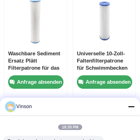
Waschbare Sediment
Universelle 10-Zoll-
Ersatz Plätt
Faltenfilterpatrone
Filterpatrone für das
für Schwimmbecken
ganze Haus 20 Zoll
reduziert Sedimente,
Anfrage absenden
Anfrage absenden
Big Blue Gehäuse
Sand, Schmutz und
Rost
Vinson
10:35 PM