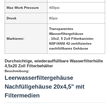
Max Work Pressure
400psi
Über uns
Druck
80psi
Transparentes
Fabrik Tour
Wasserfiltergehäuse
Markieren:
,
10x2
,
5 Zoll Filterkanister
,
NSF/ANSI 42-zertifiziertes
Qualitätskontrolle
nachfüllbares Gehäuse
Kontakt
Durchsichtige, wiederauffüllbare Wasserfilterhülle
4,5x20 Zoll Filterbehälter
Beschreibung:
Nachrichten
Leerwasserfiltergehäuse
Nachfüllgehäuse 20x4,5" mit
RO-Systeme
Filtermedien
Wasserenthärter