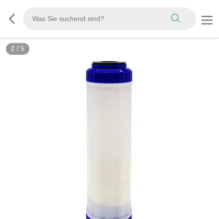
2
/
5