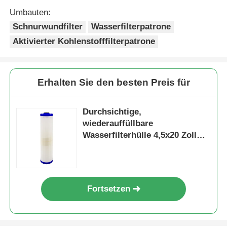
Umbauten:
FRP-Druckbehälter
Schnurwundfilter
Wasserfilterpatrone
Aktivierter Kohlenstofffilterpatrone
Enthärter-Solebehälter
Erhalten Sie den besten Preis für
Ionenaustauschharz
Durchsichtige,
Filterregelventil
wiederauffüllbare
Wasserfilterhülle 4,5x20 Zoll
Filterbehälter
Magnetventil
Manometer
Fortsetzen
Flussmesser