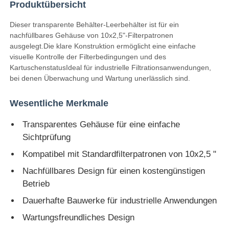
Produktübersicht
Dieser transparente Behälter-Leerbehälter ist für ein
WasserFiltergehäuse
nachfüllbares Gehäuse von 10x2,5"-Filterpatronen
ausgelegt.Die klare Konstruktion ermöglicht eine einfache
visuelle Kontrolle der Filterbedingungen und des
Wasserfilter
KartuschenstatusIdeal für industrielle Filtrationsanwendungen,
bei denen Überwachung und Wartung unerlässlich sind.
RO-Membran für Wohnungen
Wesentliche Merkmale
UVwassersterilisator
Transparentes Gehäuse für eine einfache
Sichtprüfung
Kompatibel mit Standardfilterpatronen von 10x2,5 "
Wasserfilter Anschlussstücke
Nachfüllbares Design für einen kostengünstigen
Betrieb
Industrielle RO-Membran
Dauerhafte Bauwerke für industrielle Anwendungen
Wartungsfreundliches Design
Ro-Membranwohnung