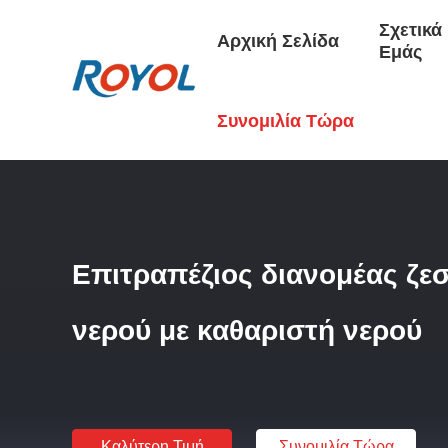
Σχετικά
Αρχική Σελίδα
Εμάς
Αρχική Σελίδα
/
Προϊόντα
/
Συστήματα RO
/
Επιτραπέζιος
Συνομιλία Τώρα
Επιτραπέζιος διανομέας ζεσ
νερού με καθαριστή νερού
Καλύτερη Τιμή
Συνομιλία Τώρα