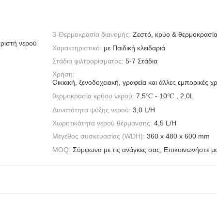
3-Θερμοκρασία διανομής:
Ζεστό, κρύο & θερμοκρασί
αριστή νερού
Χαρακτηριστικό:
με Παιδική κλειδαριά
Στάδια φιλτραρίσματος:
5-7 Στάδια
Χρήση:
Οικιακή, ξενοδοχειακή, γραφεία και άλλες εμπορικές χ
θερμοκρασία κρύου νερού:
7,5℃ - 10℃ , 2,0L
Δυνατότητα ψύξης νερού:
3,0 L/H
Χωρητικότητα νερού θέρμανσης:
4,5 L/H
Μέγεθος συσκευασίας (WDH):
360 x 480 x 600 mm
MOQ:
Σύμφωνα με τις ανάγκες σας, Επικοινωνήστε μα