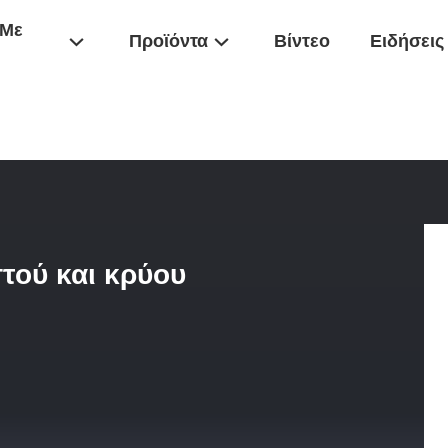
 Με
Προϊόντα
Βίντεο
Ειδήσεις
 Διανομέας Ζεστού Και Κρύου Νερού Με Καθαριστή Νερού
τού και κρύου