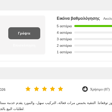
Εικόνα βαθμολόγησης
Ακολ
5 αστέρια
4 αστέρια
Γράψτε
3 αστέρια
Επισκόπηση
2 αστέρια
1 αστέρια
2026
Χρήσιμο (87)
لطلبات البيع بالجملة. نستمر في الشراء منه على المدى الطويل.