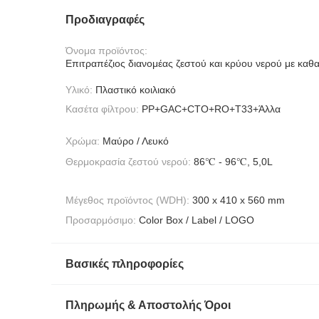
Προδιαγραφές
Όνομα προϊόντος:
Επιτραπέζιος διανομέας ζεστού και κρύου νερού με καθ
Υλικό:
Πλαστικό κοιλιακό
Κασέτα φίλτρου:
PP+GAC+CTO+RO+T33+Άλλα
Χρώμα:
Μαύρο / Λευκό
Θερμοκρασία ζεστού νερού:
86℃ - 96℃, 5,0L
Μέγεθος προϊόντος (WDH):
300 x 410 x 560 mm
Προσαρμόσιμο:
Color Box / Label / LOGO
Βασικές πληροφορίες
Πληρωμής & Αποστολής Όροι