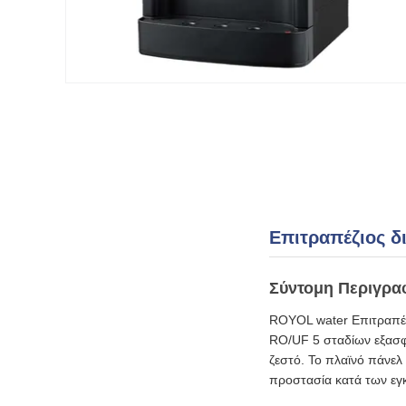
Επιτραπέζιος δ
Σύντομη Περιγρα
ROYOL water Επιτραπέζ
RO/UF 5 σταδίων εξασφα
ζεστό. Το πλαϊνό πάνελ 
προστασία κατά των εγκ