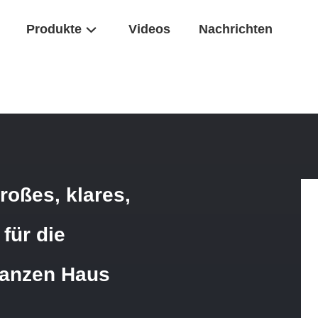
Produkte
Videos
Nachrichten
 Dual 20 Zoll Großes, Klares, Blaues Wasserfiltergehäuse Für Die Ko
roßes, klares,
für die
 ganzen Haus