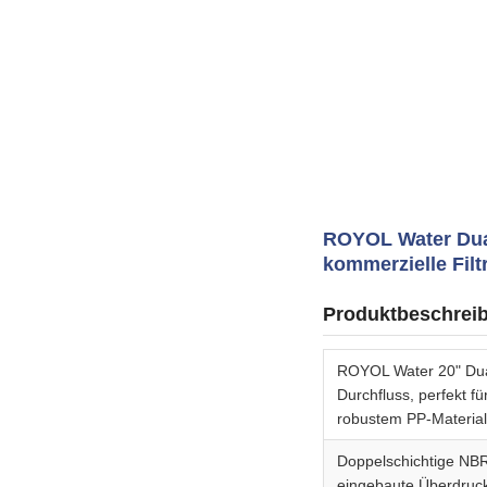
ROYOL Water Dual 
kommerzielle Fil
Produktbeschrei
ROYOL Water 20" Dual
Durchfluss, perfekt f
robustem PP-Material
Doppelschichtige NBR
eingebaute Überdruck