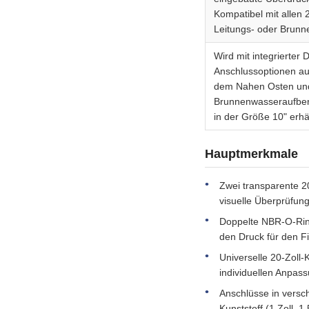
Kompatibel mit allen 
Leitungs- oder Brunn
Wird mit integrierter 
Anschlussoptionen aus
dem Nahen Osten und 
Brunnenwasseraufber
in der Größe 10" erhäl
Hauptmerkmale
Zwei transparente 2
visuelle Überprüfun
Doppelte NBR-O-Ring
den Druck für den Fi
Universelle 20-Zoll-
individuellen Anpas
Anschlüsse in versc
Kunststoff (1 Zoll, 1