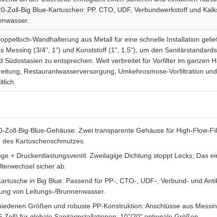
20-Zoll-Big Blue-Kartuschen: PP, CTO, UDF, Verbundwerkstoff und Kalk
enwasser.
Doppelloch-Wandhalterung aus Metall für eine schnelle Installation geliefe
 Messing (3/4", 1") und Kunststoff (1", 1,5"), um den Sanitärstandards
Südostasien zu entsprechen. Weit verbreitet für Vorfilter im ganzen H
eitung, Restaurantwasserversorgung, Umkehrosmose-Vorfiltration un
tlich.
0-Zoll-Big-Blue-Gehäuse: Zwei transparente Gehäuse für High-Flow-Filt
g des Kartuschenschmutzes.
e + Druckentlastungsventil: Zweilagige Dichtung stoppt Lecks; Das ein
lterwechsel sicher ab.
Kartusche in Big Blue: Passend für PP-, CTO-, UDF-, Verbund- und Antika
sung von Leitungs-/Brunnenwasser.
hiedenen Größen und robuste PP-Konstruktion: Anschlüsse aus Messing 
,5 Zoll) für globale Sanitärinstallationen; 10"/20" optionale Größen.