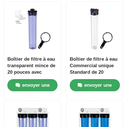
Boîtier de filtre à eau
Boîtier de filtre à eau
transparent mince de
Commercial unique
20 pouces avec
Standard de 20
bouton de
pouces, système de
envoyer une
envoyer une
soulagement du
pré-filtration,
presseur
libération de pression
demande
demande
du Port NPT/BSP