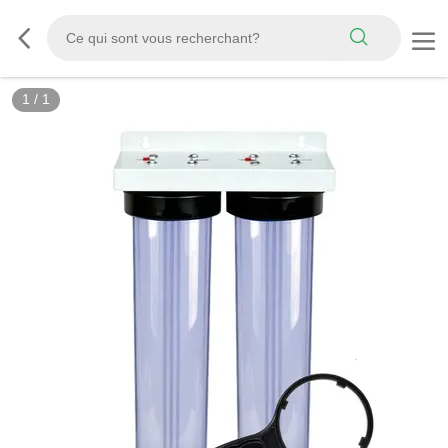
1
/
1