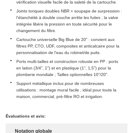
vérification visuelle facile de la saleté de la cartouche.
Joints toriques doubles NBR + soupape de surpression :
Récipient à pression de FRP
l'étanchéité à double couche arrête les fuites ; la valve
intégrée libère la pression en toute sécurité pour le
changement du filtre.
réservoir de saumure pour adoucisseur d'eau
Cartouche universelle Big Blue de 20" : convient aux
filtres PP, CTO, UDF, composites et anticalcaire pour la
Résine d'échange d'ions
personnalisation de l'eau du robinet/de puits.
Ports multi-tailles et construction robuste en PP : ports
en laiton (3/4", 1") et en plastique (1", 1,5") pour la
Valve de contrôle du filtre
plomberie mondiale ; Tailles optionnelles 10"/20".
Support métallique inclus pour de nombreuses
Électrovanne
utilisations : montage mural facile ; idéal pour toute la
maison, commercial, pré-filtre RO et irrigation.
manomètre
Évaluations et avis:
Débitmètre
Notation globale