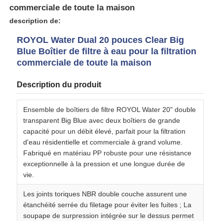
commerciale de toute la maison
description de:
A propos de nous
ROYOL Water Dual 20 pouces Clear Big
Blue Boîtier de filtre à eau pour la filtration
Visite d'usine
commerciale de toute la maison
Description du produit
Contrôle de la qualité
Ensemble de boîtiers de filtre ROYOL Water 20" double
transparent Big Blue avec deux boîtiers de grande
Contact
capacité pour un débit élevé, parfait pour la filtration
d'eau résidentielle et commerciale à grand volume.
Fabriqué en matériau PP robuste pour une résistance
nouvelles
exceptionnelle à la pression et une longue durée de
vie.
Systèmes de référencement
Les joints toriques NBR double couche assurent une
étanchéité serrée du filetage pour éviter les fuites ; La
Adoucisseur d'eau
soupape de surpression intégrée sur le dessus permet