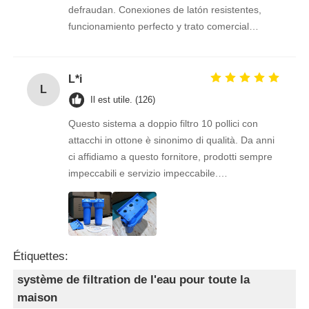
defraudan. Conexiones de latón resistentes,
funcionamiento perfecto y trato comercial
excelente. Seguimos confiando en ellos.
L*i
L
Il est utile. (126)
Questo sistema a doppio filtro 10 pollici con
attacchi in ottone è sinonimo di qualità. Da anni
ci affidiamo a questo fornitore, prodotti sempre
impeccabili e servizio impeccabile.
Consigliatissimo a chi cerca stabilità e
professionalità.
Étiquettes:
système de filtration de l'eau pour toute la
maison