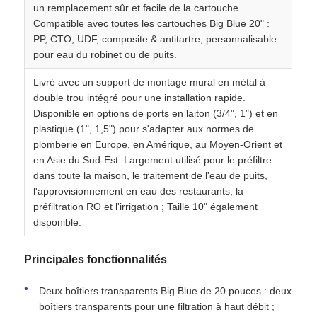
un remplacement sûr et facile de la cartouche.
Compatible avec toutes les cartouches Big Blue 20" :
logement de filtre d'eau
PP, CTO, UDF, composite & antitartre, personnalisable
pour eau du robinet ou de puits.
cartouche filtrante de l'eau
Livré avec un support de montage mural en métal à
double trou intégré pour une installation rapide.
Disponible en options de ports en laiton (3/4", 1") et en
Membrane RO résidentiel
plastique (1", 1,5") pour s'adapter aux normes de
plomberie en Europe, en Amérique, au Moyen-Orient et
en Asie du Sud-Est. Largement utilisé pour le préfiltre
stérilisateur UV de l'eau
dans toute la maison, le traitement de l'eau de puits,
l'approvisionnement en eau des restaurants, la
préfiltration RO et l'irrigation ; Taille 10" également
Raccords de connexion pour filtre à eau
disponible.
Principales fonctionnalités
Membrane industrielle de RO
Deux boîtiers transparents Big Blue de 20 pouces : deux
Logement de membrane de RO
boîtiers transparents pour une filtration à haut débit ;