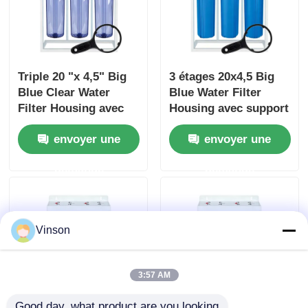
Triple 20 "x 4,5" Big
3 étages 20x4,5 Big
Blue Clear Water
Blue Water Filter
Filter Housing avec
Housing avec support
jauge de pression C -
de filtre et
envoyer une
envoyer une
C -C
manomètre
demande
demande
Vinson
3:57 AM
Good day, what product are you looking 