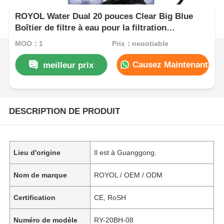
ROYOL Water Dual 20 pouces Clear Big Blue
Boîtier de filtre à eau pour la filtration
commerciale de toute la maison
MOQ：1
Prix：negotiable
Causez Maintenant
meilleur prix
DESCRIPTION DE PRODUIT
Lieu d'origine
Il est à Guanggong.
Nom de marque
ROYOL / OEM / ODM
Certification
CE, RoSH
Numéro de modèle
RY-20BH-08