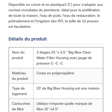
Disponible en cuivre et en plastique1.5") pour s'adapter aux
normes mondiales de plomberie. Idéal pour la préfiltration
logement de filtre d'eau
de toute la maison, l'eau de puits, l'eau de restauration, le
prétraitement et l'irrigation des RO; la taille de 10 pouces
est facultative.
cartouche filtrante de l'eau
Détails du produit
Membrane RO résidentiel
Nom du
3 étages 20 "x 4,5 " Big Blue Clear
produit
Water Filter Housing avec jauge de
stérilisateur UV de l'eau
pression C -C -C
Matériau
Corps en polypropylène
Raccords de connexion pour filtre à eau
du produit
Type de
20' de Big Blue Housing est une maison
Membrane industrielle de RO
logement
Cartouches
Utilisez n'importe quelle marque de
Logement de membrane de RO
de filtre
filtre 20 "x4.5"