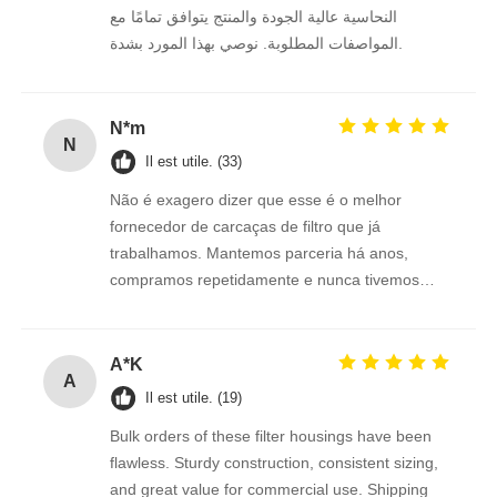
النحاسية عالية الجودة والمنتج يتوافق تمامًا مع
المواصفات المطلوبة. نوصي بهذا المورد بشدة.
N*m
N
Il est utile. (33)
Não é exagero dizer que esse é o melhor
fornecedor de carcaças de filtro que já
trabalhamos. Mantemos parceria há anos,
compramos repetidamente e nunca tivemos
retrabalho ou insatisfação com os produtos.
Conexões 1/2"e 3/4" perfeitas.
A*K
A
Il est utile. (19)
Bulk orders of these filter housings have been
flawless. Sturdy construction, consistent sizing,
and great value for commercial use. Shipping