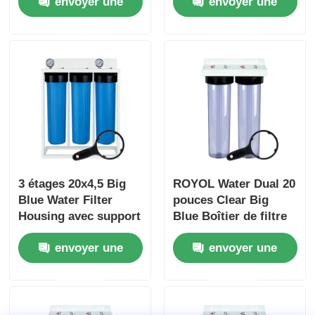
envoyer une
envoyer une
soulagement du
pré-filtration,
presseur
libération de pression
demande
demande
du Port NPT/BSP
3 étages 20x4,5 Big
ROYOL Water Dual 20
Blue Water Filter
pouces Clear Big
Housing avec support
Blue Boîtier de filtre
de filtre et
à eau pour la
envoyer une
envoyer une
manomètre
filtration
commerciale de toute
demande
demande
la maison