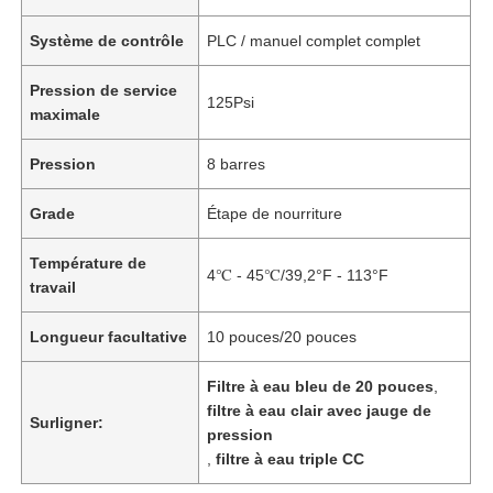
Système de contrôle
PLC / manuel complet complet
Pression de service
125Psi
maximale
Pression
8 barres
Grade
Étape de nourriture
Température de
4℃ - 45℃/39,2°F - 113°F
travail
Longueur facultative
10 pouces/20 pouces
Aperçu
Filtre à eau bleu de 20 pouces
,
filtre à eau clair avec jauge de
Produits
Surligner:
pression
,
filtre à eau triple CC
Vidéos