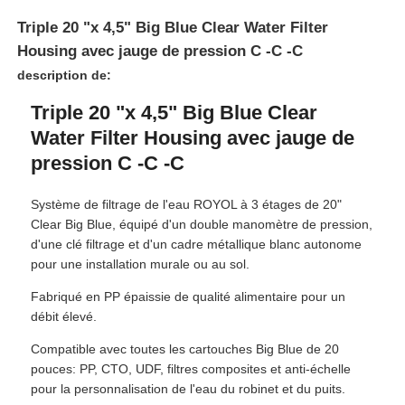
Triple 20 "x 4,5" Big Blue Clear Water Filter
Housing avec jauge de pression C -C -C
A propos de nous
description de:
Triple 20 "x 4,5" Big Blue Clear
Visite d'usine
Water Filter Housing avec jauge de
pression C -C -C
Contrôle de la qualité
Système de filtrage de l'eau ROYOL à 3 étages de 20"
Contact
Clear Big Blue, équipé d'un double manomètre de pression,
d'une clé filtrage et d'un cadre métallique blanc autonome
pour une installation murale ou au sol.
nouvelles
Fabriqué en PP épaissie de qualité alimentaire pour un
débit élevé.
Systèmes de référencement
Compatible avec toutes les cartouches Big Blue de 20
pouces: PP, CTO, UDF, filtres composites et anti-échelle
pour la personnalisation de l'eau du robinet et du puits.
Adoucisseur d'eau