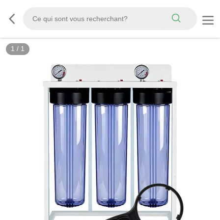
1
/
1