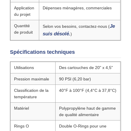
Application
Dépenses ménagères, commerciales
Récipient à pression de FRP
du projet
Quantité
Je
Selon vos besoins, contactez-nous (
de produit
réservoir de saumure pour adoucisseur d'eau
suis désolé.
)
Résine d'échange d'ions
Spécifications techniques
Utilisations
Des cartouches de 20" x 4,5"
Valve de contrôle du filtre
Pression maximale
90 PSI (6,20 bar)
Électrovanne
Classification de la
40°F à 100°F (4,4°C à 37,8°C)
température
manomètre
Matériel
Polypropylène haut de gamme
de qualité alimentaire
Débitmètre
Rings O
Double O-Rings pour une