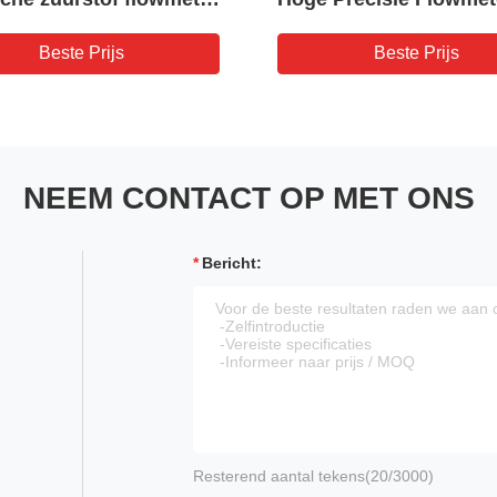
/min
voor Omgekeerde Osm
Systeem RO Machine
Beste Prijs
Beste Prijs
NEEM CONTACT OP MET ONS
Bericht:
Resterend aantal tekens(
20
/3000)