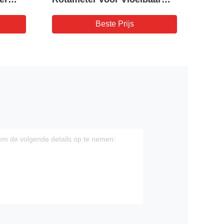
ose
Water
Flow
Beste Prijs