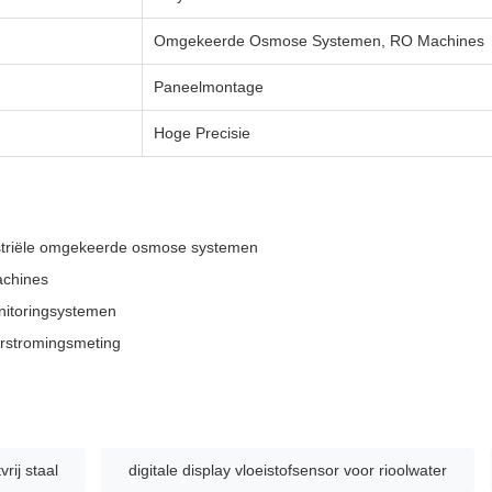
Omgekeerde Osmose Systemen, RO Machines
Paneelmontage
Hoge Precisie
striële omgekeerde osmose systemen
achines
nitoringsystemen
orstromingsmeting
rij staal
digitale display vloeistofsensor voor rioolwater