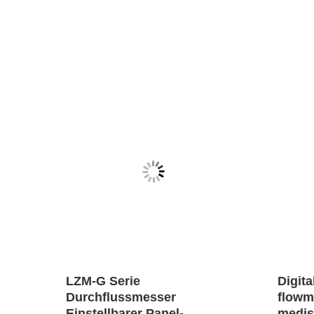
LZM-G Serie
Digita
Durchflussmesser
flowm
Einstellbarer Panel-
medis