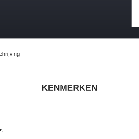
hrijving
KENMERKEN
r
,