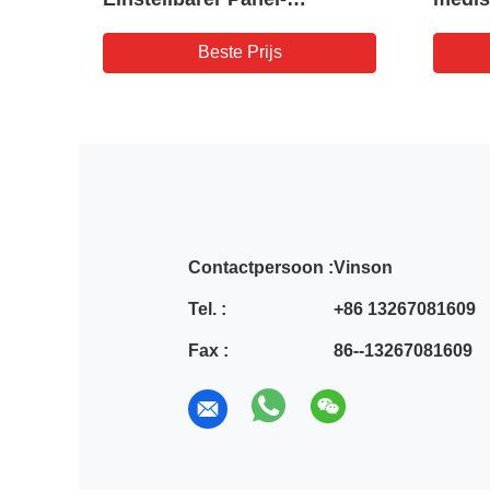
ter
Rotameter mit Ventil für
1-10L
lie
Gas-, Flüssigkeits- und
Beste Prijs
Ölüberwachung
Contactpersoon :
Vinson
Tel. :
+86 13267081609
Fax :
86--13267081609