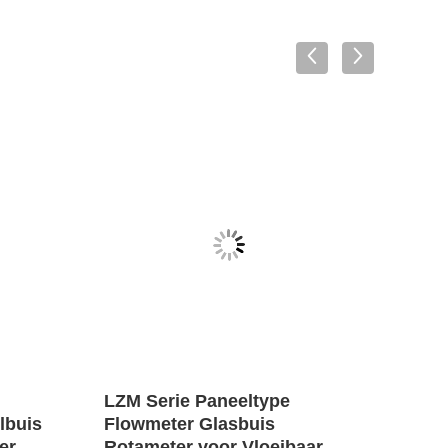
LZM Serie Paneeltype
Hoge
lbuis
Flowmeter Glasbuis
Oppe
er
Rotameter voor Vloeibaar
Rota