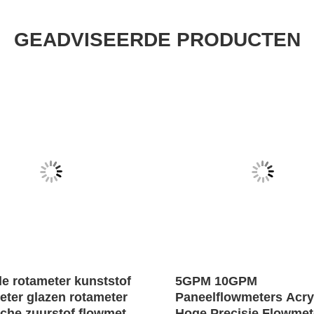
GEADVISEERDE PRODUCTEN
le rotameter kunststof
5GPM 10GPM
eter glazen rotameter
Paneelflowmeters Acry
che zuurstof flowmeter
Hoge Precisie Flowmet