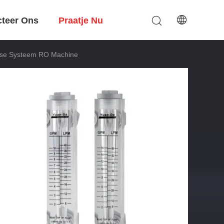
cteer Ons
Praatje Nu
ose Systeem RO Machine