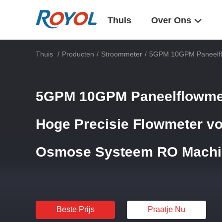
Thuis
Over Ons
Thuis
/
Producten
/
Stroommeter
/
5GPM 10GPM Paneelflo
5GPM 10GPM Paneelflowmet
Hoge Precisie Flowmeter v
Osmose Systeem RO Machi
Beste Prijs
Praatje Nu