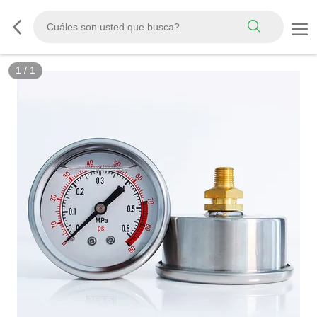
1
/
1