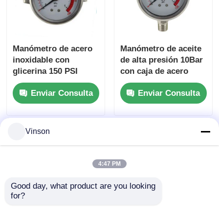
cárter del filtro de agua
Manómetro de acero
Manómetro de aceite
cartucho de filtro de agua
inoxidable con
de alta presión 10Bar
glicerina 150 PSI
con caja de acero
inoxidable y relleno
Membrana de RO para uso residencial
Enviar Consulta
Enviar Consulta
de líquido
esterilizador ultravioleta del agua
Vinson
Instalaciones de conexión de filtros de agua
4:47 PM
Membrana industrial del RO
Good day, what product are you looking 
for?
Vivienda de la membrana del RO