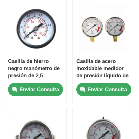
Sobre nosotros
Visita a la fábrica
Control de Calidad
Casilla de hierro
Casilla de acero
negro manómetro de
inoxidable medidor
presión de 2,5
de presión líquido de
Contacto
pulgadas 63 mm 6 bar
aceite depositado 2.5
Enviar Consulta
Enviar Consulta
80 psi para
"conexión inferior
noticias
tratamiento de agua
para la planta de
tratamiento de agua
Sistemas de RO
Ablandador de agua