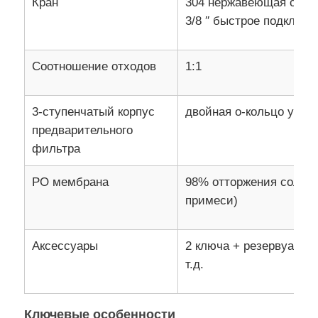
Кран
304 нержавеющая сталь
3/8 ′′ быстрое подключ
О Компании
Соотношение отходов
1:1
Наша фабрика
3-ступенчатый корпус
двойная о-кольцо уплот
предварительного
контроль качества
фильтра
контактные данные
РО мембрана
98% отторжения соли (
примеси)
Новости
Аксессуары
2 ключа + резервуар + 3
т.д.
Системы обратного осмоса
Умягчитель воды
Ключевые особенности