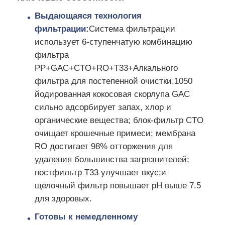
Выдающаяся технология
снабжение жилищем водяного фильтра
фильтрации:
Система фильтрации
использует 6-ступенчатую комбинацию
фильтра
патрон водяного фильтра
PP+GAC+CTO+RO+T33+Алкального
фильтра для постепенной очистки.1050
Мембрана RO для жилых помещений
йодированная кокосовая скорлупа GAC
сильно адсорбирует запах, хлор и
органические вещества; блок-фильтр CTO
ультрафиолетовый стерилизатор воды
очищает крошечные примеси; мембрана
RO достигает 98% отторжения для
Фитинги для подключения фильтров воды
удаления большинства загрязнителей;
постфильтр T33 улучшает вкус;и
Промышленная мембрана RO
щелочный фильтр повышает pH выше 7.5
для здоровых.
Готовы к немедленному
снабжение жилищем мембраны ro