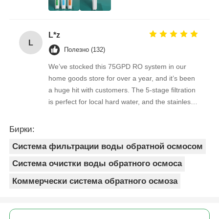
overwhelmingly positive. The supplier is great to
work with — orders arrive on time, packaging is
secure, and the product quality is always
L*z
consistent. As a repeat buyer, we couldn’t be
L
happier with both the product and the service.
Полезно (132)
We’ve stocked this 75GPD RO system in our
home goods store for over a year, and it’s been
a huge hit with customers. The 5-stage filtration
is perfect for local hard water, and the stainless
steel faucet feels way sturdier than cheaper
options. Reorders are always on time, and the
Бирки:
quality is consistent every shipment. No
Система фильтрации воды обратной осмосом
complaints from customers, and very few
returns. Great product to carry!
Система очистки воды обратного осмоса
Коммерчески система обратного осмоза