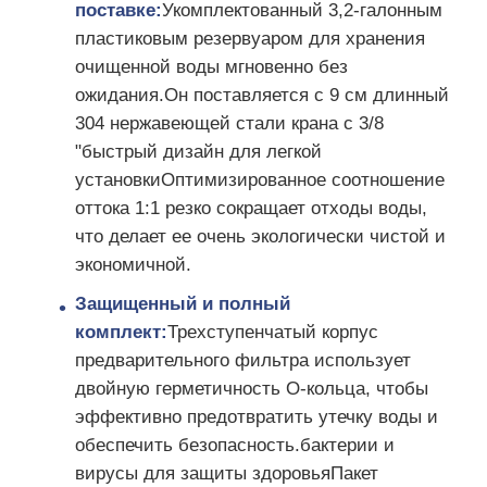
поставке:
Укомплектованный 3,2-галонным
пластиковым резервуаром для хранения
Сосуд под давлением FRP
очищенной воды мгновенно без
ожидания.Он поставляется с 9 см длинный
Бак для рассола умягчителя воды
304 нержавеющей стали крана с 3/8
"быстрый дизайн для легкой
установкиОптимизированное соотношение
Ионообменная смола
оттока 1:1 резко сокращает отходы воды,
что делает ее очень экологически чистой и
Клапан управления фильтром
экономичной.
Защищенный и полный
Электромагнитный клапан
комплект:
Трехступенчатый корпус
предварительного фильтра использует
двойную герметичность O-кольца, чтобы
манометр
эффективно предотвратить утечку воды и
обеспечить безопасность.бактерии и
Счетчик потока
вирусы для защиты здоровьяПакет