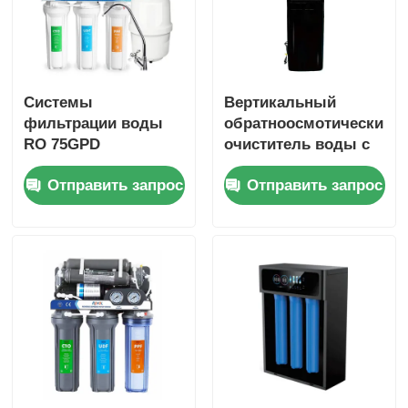
Системы
Вертикальный
фильтрации воды
обратноосмотический
RO 75GPD
очиститель воды с
Очиститель воды с
диспенсером
Отправить запрос
Отправить запрос
минеральным
горячей и холодной
щелочным
воды для дома
фильтром