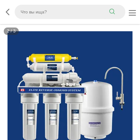
2
/
3