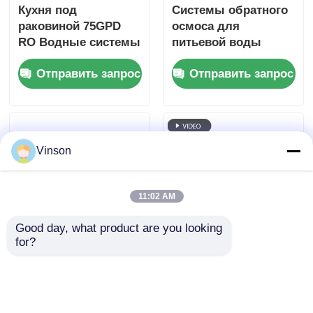
Кухня под
Системы обратного
раковиной 75GPD
осмоса для
RO Водные системы
питьевой воды
с двойным
600GPD 800GPD
Отправить запрос
Отправить запрос
датчиком давления
Коммерческая
система обратного
осмоса
Vinson
11:02 AM
Good day, what product are you looking 
for?
75GPD 5-ступенчатая
Неэлектрическая
система обратной
система обратного
осмозы с 304
осмоса 75GPD с
краном из
пятиступенчатой