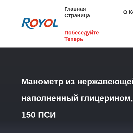
Главная
О К
Страница
Побеседуйте
Главная Страница
/
Продукция
/
Манометр
/
Манометр
Теперь
Манометр из нержавеющей
наполненный глицерином,
150 ПСИ