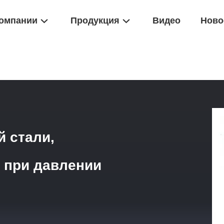
омпании
Продукция
Видео
Ново
 Из Нержавеющей Стали, Наполненный Глицерином, При Давлени
 стали,
 при давлении