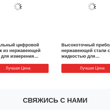
альный цифровой
Высокоточный прибо
к из нержавеющей
нержавеющей стали с
 для измерения
жидкостью для
ния жидкости и воды
гидравлических маши
обработки нефти и в
Лучшая Цена
Лучшая Цена
СВЯЖИСЬ С НАМИ