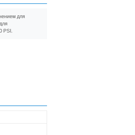
нением для
 для
 PSI.