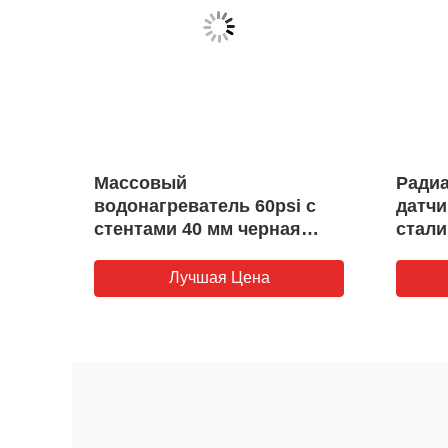
Массовый
Ради
водонагреватель 60psi с
датчи
стентами 40 мм черная
стали
железная оболочка
давле
Лучшая Цена