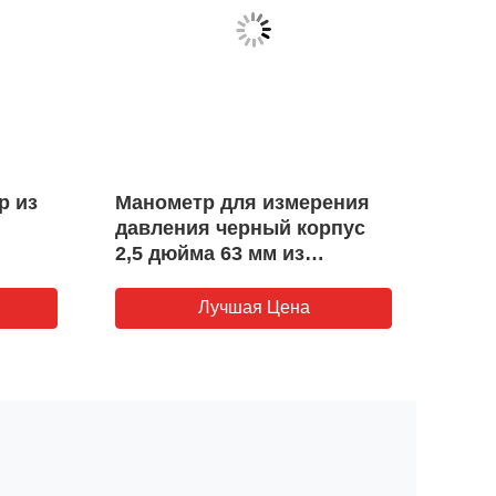
р из
Манометр для измерения
Корп
давления черный корпус
мано
2,5 дюйма 63 мм из
мм, 
н для
нержавеющей стали
водо
оды
Лучшая Цена