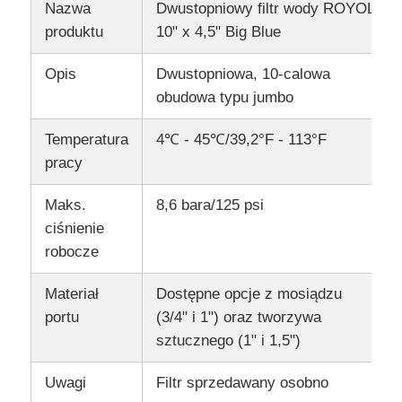
Nazwa
Dwustopniowy filtr wody ROYOL
produktu
10" x 4,5" Big Blue
Obudowa filtra wody
Opis
Dwustopniowa, 10-calowa
obudowa typu jumbo
Kartusz filtra wody
Temperatura
4℃ - 45℃/39,2°F - 113°F
Membrana RO do zastosowań mieszkaniowych
pracy
Maks.
8,6 bara/125 psi
Sterylizator wody UV
ciśnienie
robocze
Złączki do filtra wody
Materiał
Dostępne opcje z mosiądzu
portu
(3/4" i 1") oraz tworzywa
Przemysłowa membrana RO
sztucznego (1" i 1,5")
Uwagi
Filtr sprzedawany osobno
Obudowa membrany RO