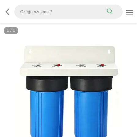
1
/
1