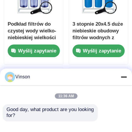
Podkład filtrów do
3 stopnie 20x4.5 duże
czystej wody wielko-
niebieskie obudowy
niebieskiej wielkości
filtrów wodnych z
20" x 4,5" z
stojakem filtracyjnym
Wyślij zapytanie
Wyślij zapytanie
miernikiem ciśnienia
i miernikiem ciśnienia
C -C -C
Vinson
11:36 AM
Good day, what product are you looking 
for?
ROYOL Water Dual 20
2 etapy 20" podwójny