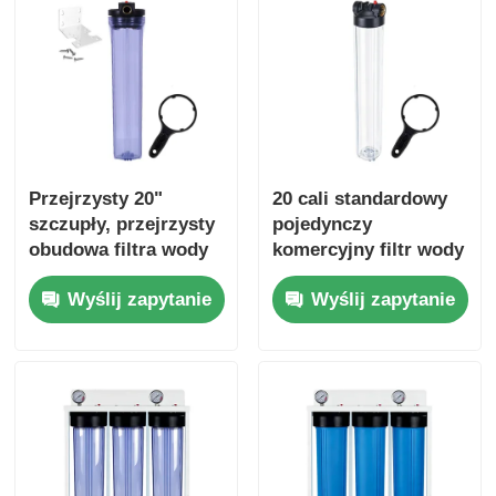
Przejrzysty 20"
20 cali standardowy
szczupły, przejrzysty
pojedynczy
obudowa filtra wody
komercyjny filtr wody
z przyciskiem
obudowa system
Wyślij zapytanie
Wyślij zapytanie
odcisku
wstępnej filtracji
NPT/BSP