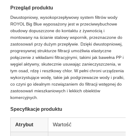
Przegląd produktu
O nas
Dwustopniowy, wysokoprzepływowy system filtrów wody
ROYOL Big Blue wyposażony jest w przeciwwybuchowe
obudowy dopuszczone do kontaktu z żywnością i
Wycieczka po fabryce
montowany na ścianie stalowy wspornik, przeznaczone do
zastosowań przy dużym przepływie. Dzięki dwustopniowej,
progresywnej strukturze filtracji umożliwia elastyczne
Kontrola jakości
połączenie z wkładami filtracyjnymi, takimi jak bawełna PP i
węgiel aktywny, skutecznie usuwając zanieczyszczenia, w
tym osad, rdzę i resztkowy chlor. W pełni chroni urządzenia
Skontaktuj się z nami
wykorzystujące wodę, takie jak podgrzewacze wody i pralki,
co czyni go idealnym rozwiązaniem do filtracji wstępnej do
zastosowań mieszkaniowych i lekkich obiektów
Aktualności
komercyjnych.
Specyfikacje produktu
Systemy RO
Atrybut
Wartość
Zmiękczacz wody