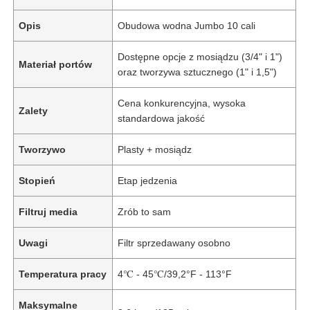
Opis
Obudowa wodna Jumbo 10 cali
Dostępne opcje z mosiądzu (3/4" i 1")
Materiał portów
oraz tworzywa sztucznego (1" i 1,5")
Cena konkurencyjna, wysoka
Zalety
standardowa jakość
Tworzywo
Plasty + mosiądz
Stopień
Etap jedzenia
Filtruj media
Zrób to sam
Uwagi
Filtr sprzedawany osobno
Temperatura pracy
4℃ - 45℃/39,2°F - 113°F
Maksymalne