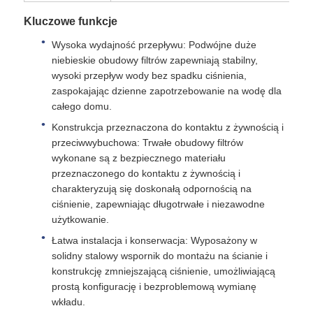
Kluczowe funkcje
Zbiornik ciśnieniowy FRP
Wysoka wydajność przepływu: Podwójne duże
niebieskie obudowy filtrów zapewniają stabilny,
wysoki przepływ wody bez spadku ciśnienia,
Zbiornik solanki do zmiękczacza wody
zaspokajając dzienne zapotrzebowanie na wodę dla
całego domu.
Żywica jonowymienna
Konstrukcja przeznaczona do kontaktu z żywnością i
przeciwwybuchowa: Trwałe obudowy filtrów
wykonane są z bezpiecznego materiału
Zawór sterujący filtrem
przeznaczonego do kontaktu z żywnością i
charakteryzują się doskonałą odpornością na
ciśnienie, zapewniając długotrwałe i niezawodne
Zawór elektromagnetyczny
użytkowanie.
Łatwa instalacja i konserwacja: Wyposażony w
ciśnieniomierz
solidny stalowy wspornik do montażu na ścianie i
konstrukcję zmniejszającą ciśnienie, umożliwiającą
prostą konfigurację i bezproblemową wymianę
Miernik przepływu
wkładu.