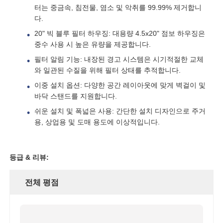
터는 중금속, 침전물, 염소 및 악취를 99.99% 제거합니
다.
회사 소개
20" 빅 블루 필터 하우징: 대용량 4.5x20" 점보 하우징은
중수 사용 시 높은 유량을 제공합니다.
필터 알림 기능: 내장된 경고 시스템은 시기적절한 교체
공장 투어
와 일관된 수질을 위해 필터 상태를 추적합니다.
이중 설치 옵션: 다양한 공간 레이아웃에 맞게 벽걸이 및
품질 관리
바닥 스탠드를 지원합니다.
쉬운 설치 및 폭넓은 사용: 간단한 설치 디자인으로 주거
용, 상업용 및 도매 용도에 이상적입니다.
연락처
뉴스
등급 & 리뷰:
전체 평점
RO 시스템
경수 연화제