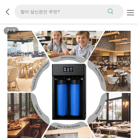
2
/
6