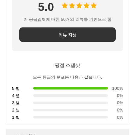
5.0
물 필터 하우징
이 공급업체에 대한 50개의 리뷰를 기반으로 함
워터 필터 카트리지
리뷰 작성
주거용 RO 멤브레인
평점 스냅샷
자외선 살균 소독기
모든 등급의 분포는 다음과 같습니다.
5 별
100%
물 필터 연결 장치
4 별
0%
3 별
0%
2 별
0%
산업적 수신 전용 얇은막
1 별
0%
수신 전용 막 하우징