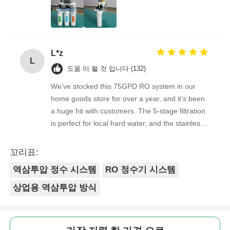
quality feedback from clients has been
overwhelmingly positive. The supplier is great to
RO 브래킷
work with — orders arrive on time, packaging is
secure, and the product quality is always
L*z
consistent. As a repeat buyer, we couldn’t be
L
happier with both the product and the service.
도움 이 될 것 입니다 (132)
We’ve stocked this 75GPD RO system in our
home goods store for over a year, and it’s been
a huge hit with customers. The 5-stage filtration
is perfect for local hard water, and the stainless
steel faucet feels way sturdier than cheaper
options. Reorders are always on time, and the
꼬리표:
quality is consistent every shipment. No
역삼투압 정수 시스템
RO 정수기 시스템
complaints from customers, and very few
returns. Great product to carry!
상업용 역삼투압 방식