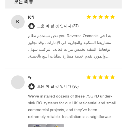
모든 리뷰
FRP 압력 용기
K*i
K
도움 이 될 것 입니다 (87)
물 완화기 소금물 탱크
نحن نستخدم نظام you Reverse Osmosis هذا في
مشاريعنا السكنية والتجارية في الإمارات، وقد تجاوز
이온 교환 수지
توقعاتنا. التنقية بخمس مرات فعالة، التركيب سهل،
والمورد يقدم خدمة ممتازة لطلبات البيع بالجملة.
نستمر في الشراء منه على المدى الطويل.
필터 제어 밸브
*r
솔레노이드 밸브
도움 이 될 것 입니다 (96)
We’ve installed dozens of these 75GPD under-
sink RO systems for our UK residential and small
압력계
commercial projects, and they’ve been
extremely reliable. Installation is straightforward,
유량계
the filters are easy to replace, and the water