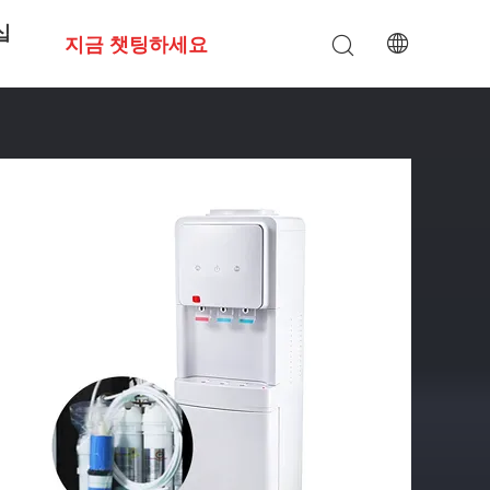
십
지금 챗팅하세요