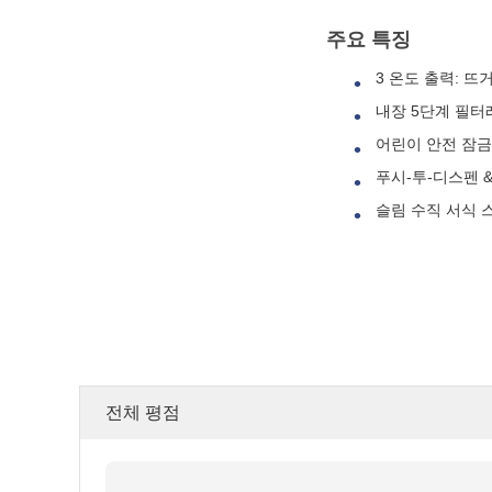
주요 특징
3 온도 출력: 뜨
내장 5단계 필터
어린이 안전 잠금
푸시-투-디스펜 &
슬림 수직 서식 
전체 평점