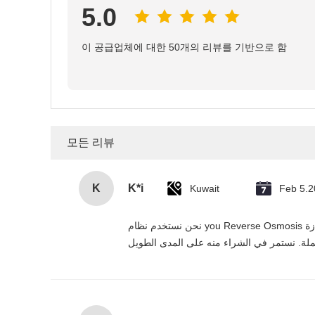
5.0
이 공급업체에 대한 50개의 리뷰를 기반으로 함
모든 리뷰
K
K*i
Kuwait
Feb 5.
نحن نستخدم نظام you Reverse Osmosis هذا في مشاريعنا السكنية والتجارية في الإمارات، وقد تجاوز توقعاتنا. التنقية بخمس مرات فعالة، التركيب سهل، والمورد يقدم خدمة ممتازة