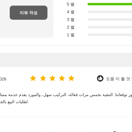
5 별
4 별
리뷰 작성
3 별
2 별
1 별
2026
도움 이 될 것 
لطلبات البيع بالجملة. نستمر في الشراء منه على المدى الطويل.