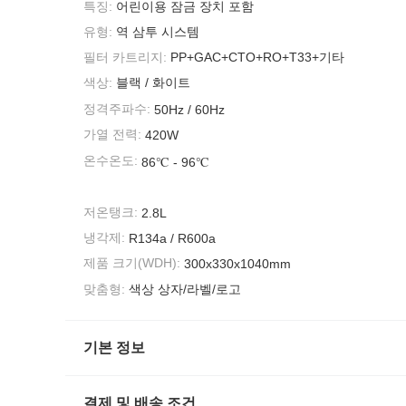
특징:
어린이용 잠금 장치 포함
유형:
역 삼투 시스템
필터 카트리지:
PP+GAC+CTO+RO+T33+기타
색상:
블랙 / 화이트
정격주파수:
50Hz / 60Hz
가열 전력:
420W
온수온도:
86℃ - 96℃
저온탱크:
2.8L
냉각제:
R134a / R600a
제품 크기(WDH):
300x330x1040mm
맞춤형:
색상 상자/라벨/로고
기본 정보
결제 및 배송 조건