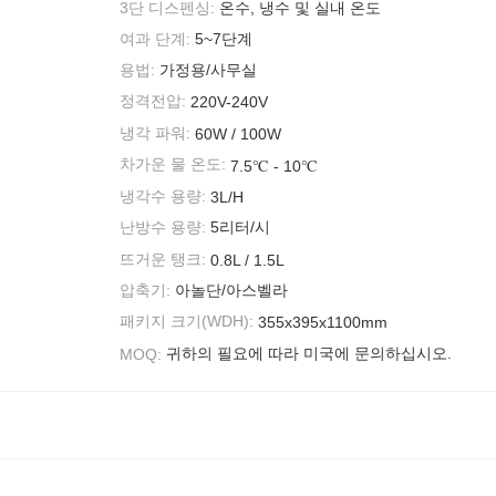
3단 디스펜싱:
온수, 냉수 및 실내 온도
여과 단계:
5~7단계
용법:
가정용/사무실
정격전압:
220V-240V
냉각 파워:
60W / 100W
차가운 물 온도:
7.5℃ - 10℃
냉각수 용량:
3L/H
난방수 용량:
5리터/시
뜨거운 탱크:
0.8L / 1.5L
압축기:
아놀단/아스벨라
패키지 크기(WDH):
355x395x1100mm
귀하의 필요에 따라 미국에 문의하십시오.
MOQ: