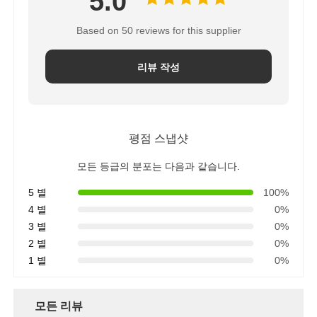
5.0
Based on 50 reviews for this supplier
회사 소개
리뷰 작성
공장 투어
품질 관리
평점 스냅샷
모든 등급의 분포는 다음과 같습니다.
연락처
5 별
100%
4 별
0%
뉴스
3 별
0%
2 별
0%
1 별
0%
RO 시스템
모든 리뷰
경수 연화제