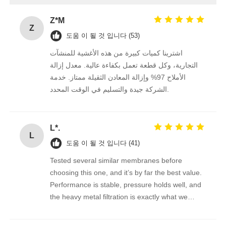
Z*M
물 필터 하우징
Z
도움 이 될 것 입니다 (53)
اشترينا كميات كبيرة من هذه الأغشية للمنشآت
워터 필터 카트리지
التجارية، وكل قطعة تعمل بكفاءة عالية. معدل إزالة
الأملاح 97% وإزالة المعادن الثقيلة ممتاز. خدمة
الشركة جيدة والتسليم في الوقت المحدد.
주거용 RO 멤브레인
자외선 살균 소독기
L*.
L
도움 이 될 것 입니다 (41)
물 필터 연결 장치
Tested several similar membranes before
choosing this one, and it’s by far the best value.
Performance is stable, pressure holds well, and
산업적 수신 전용 얇은막
the heavy metal filtration is exactly what we
needed for our industrial setup. Great
수신 전용 막 하우징
communication and fast shipping from this