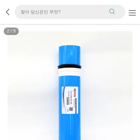
2
/
9