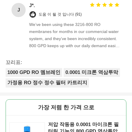
supplier.
J*.
J
FRP 압력 용기
도움 이 될 것 입니다 (91)
We’ve been using these 3216-800 RO
membranes for months in our commercial water
물 완화기 소금물 탱크
system, and they’ve been incredibly consistent.
800 GPD keeps up with our daily demand easily,
이온 교환 수지
and the heavy metal removal and 97% salt
rejection work exactly as advertised. Very
꼬리표:
reliable supplier, will order again.
필터 제어 밸브
1000 GPD RO 멤브레인
0.0001 미크론 역삼투막
가정용 RO 정수 정수 필터 카트리지
솔레노이드 밸브
가장 저렴 한 가격 으로
압력계
저압 작동용 0.0001 마이크론 필
유량계
터링 기능의 800 GPD 역삼투압