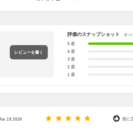
評価のスナップショット
すべ
5 星
4 星
レビューを書く
3 星
2 星
1 星
Mar 19.2026
役に立