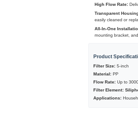
High Flow Rate:
Deliv
Transparent Housing
easily cleaned or repl
All-In-One Installat
mounting bracket, and 
Product Specificat
Filter Size:
5-inch
Material:
PP
Flow Rate:
Up to 3000
Filter Element:
Silip
Applications:
Househo