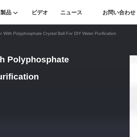
製品
ビデオ
ニュース
お問い合わせ
er With Polyphosphate Crystal Ball For DIY Water Purification
ith Polyphosphate
rification