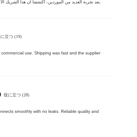
بعد تجربة العديد من الموردين، اكتشفنا أن هذا الشريك الأمثل لمشاريع تنقية المياه. لقد تعاملنا معهم لفترة طويلة وطلبنا منهم مرات عديدة، والمنتج دائمًا ما يلبي توقعاتنا العالية بكل دقة.
に立つ (19)
or commercial use. Shipping was fast and the supplier
役に立つ (28)
connects smoothly with no leaks. Reliable quality and