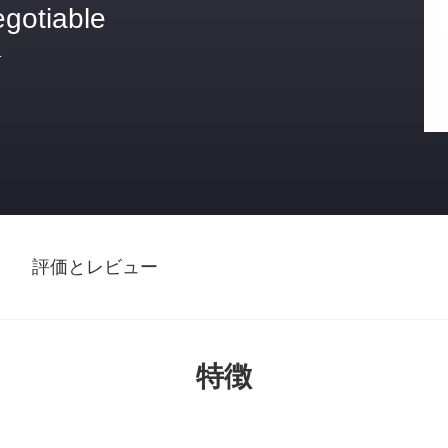
egotiable
格
評価とレビュー
特徴