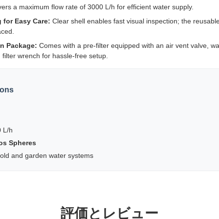
ers a maximum flow rate of 3000 L/h for efficient water supply.
 for Easy Care
:
Clear shell enables fast visual inspection; the reusable
aced.
ion Package
:
Comes with a pre-filter equipped with an air vent valve, wa
filter wrench for hassle-free setup.
ions
 L/h
hos Spheres
ld and garden water systems
評価とレビュー