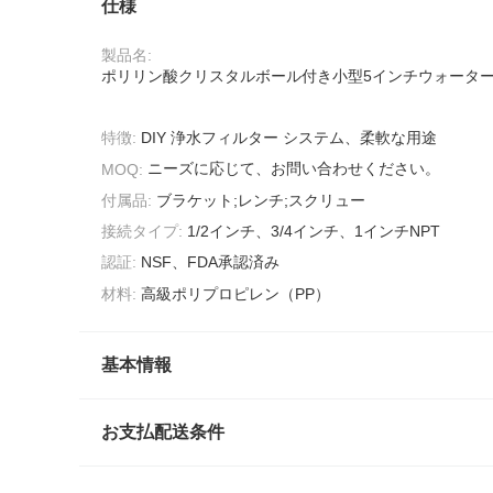
仕様
製品名:
ポリリン酸クリスタルボール付き小型5インチウォータ
特徴:
DIY 浄水フィルター システム、柔軟な用途
ニーズに応じて、お問い合わせください。
MOQ:
付属品:
ブラケット;レンチ;スクリュー
接続タイプ:
1/2インチ、3/4インチ、1インチNPT
認証:
NSF、FDA承認済み
材料:
高級ポリプロピレン（PP）
基本情報
お支払配送条件