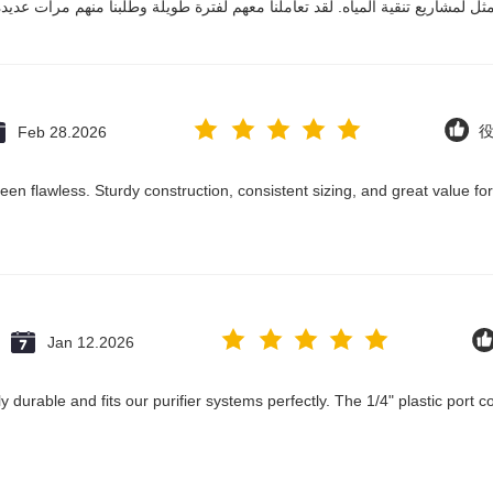
Feb 28.2026
役
been flawless. Sturdy construction, consistent sizing, and great value f
Jan 12.2026
ly durable and fits our purifier systems perfectly. The 1/4" plastic port 