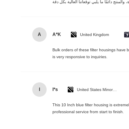
A
A*K
United Kingdom
Bulk orders of these filter housings have 
is very responsive to inquiries.
I
I*s
United States Minor Outlying Islands
This 10 Inch blue filter housing is extreme
professional service from start to finish.