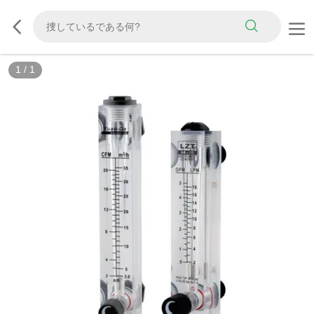
1
/
1