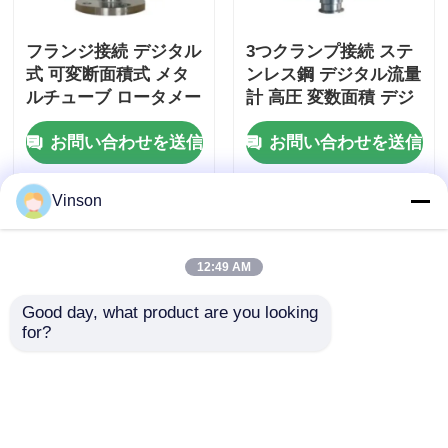
フランジ接続 デジタル
3つクランプ接続 ステ
浄水器ハウジング
式 可変断面積式 メタ
ンレス鋼 デジタル流量
ルチューブ ロータメー
計 高圧 変数面積 デジ
浄水器のカートリッジ
タ ガス・液体測定用
タル流量計 水ガス 空
お問い合わせを送信
お問い合わせを送信
フランジ付ロータメー
気オイル
タ
住宅用RO膜
Vinson
紫外線水滅菌装置
12:49 AM
浄水器接続継手
Good day, what product are you looking 
for?
産業ROの膜
LZM-Gシリーズ流量計
5GPM 10GPM パネル
調整可能なパネル回転
フローメーター アクリ
ROの膜ハウジング
計 液体ガスの油検用の
ルチューブ リバースオ