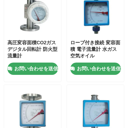
企業情報
会社案内
高圧変容面積CO2ガス
ロープ付き接続 変容面
デジタル回転計 防火型
積 電子流量計 水ガス
品質管理
流量計
空気オイル
お問い合わせを送信
お問い合わせを送信
お問い合わせ
ニュース
ROシステム
軟水剤