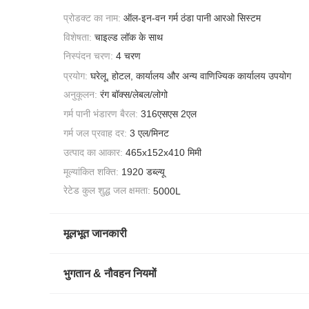
प्रोडक्ट का नाम:
ऑल-इन-वन गर्म ठंडा पानी आरओ सिस्टम
विशेषता:
चाइल्ड लॉक के साथ
निस्पंदन चरण:
4 चरण
प्रयोग:
घरेलू, होटल, कार्यालय और अन्य वाणिज्यिक कार्यालय उपयोग
अनुकूलन:
रंग बॉक्स/लेबल/लोगो
गर्म पानी भंडारण बैरल:
316एसएस 2एल
गर्म जल प्रवाह दर:
3 एल/मिनट
उत्पाद का आकार:
465x152x410 मिमी
मूल्यांकित शक्ति:
1920 डब्ल्यू
रेटेड कुल शुद्ध जल क्षमता:
5000L
मूलभूत जानकारी
भुगतान & नौवहन नियमों