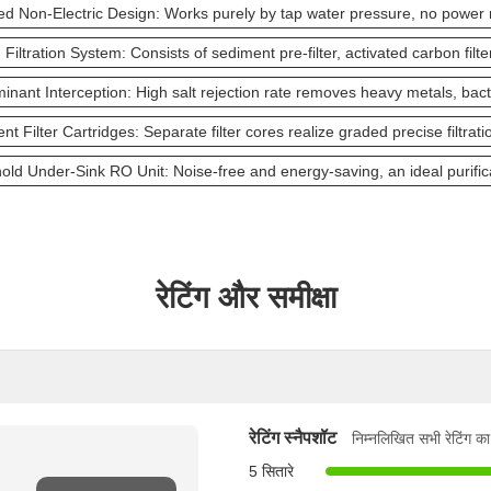
d Non-Electric Design: Works purely by tap water pressure, no power n
Filtration System: Consists of sediment pre-filter, activated carbon fil
nant Interception: High salt rejection rate removes heavy metals, bacteri
 Filter Cartridges: Separate filter cores realize graded precise filtrati
old Under-Sink RO Unit: Noise-free and energy-saving, an ideal purificat
रेटिंग और समीक्षा
रेटिंग स्नैपशॉट
निम्नलिखित सभी रेटिंग का
5 सितारे