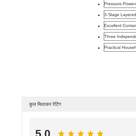
Pressure-Powere
3-Stage Layered 
Excellent Contami
Three Independent
Practical Househ
कुल मिलाकर रेटिंग
5.0