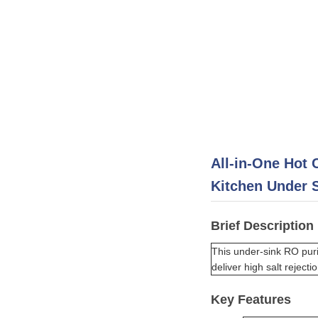
All-in-One Hot 
Kitchen Under 
Brief Description
This under-sink RO puri
deliver high salt reject
Key Features