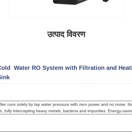
उत्पाद विवरण
Cold Water RO System with Filtration and Heat
Sink
fier runs solely by tap water pressure with zero power and no noise. I
ion, fully intercepting heavy metals, bacteria and impurities. Energy-savi