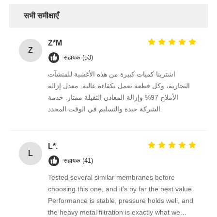
सभी समीक्षाएँ
जल फिल्टर आवास
Z*M
Z
पानी फिल्टर कारतूस
सहायक (53)
اشترينا كميات كبيرة من هذه الأغشية للمنشآت
التجارية، وكل قطعة تعمل بكفاءة عالية. معدل إزالة
आवासीय आरओ झिल्ली
الأملاح 97% وإزالة المعادن الثقيلة ممتاز. خدمة
الشركة جيدة والتسليم في الوقت المحدد.
यूवी जल नसबंदी
L*.
वाटर फ़िल्टर कनेक्शन फिटिंग
L
सहायक (41)
Tested several similar membranes before
औद्योगिक आरओ झिल्ली
choosing this one, and it’s by far the best value.
Performance is stable, pressure holds well, and
आरओ झिल्ली आवास
the heavy metal filtration is exactly what we