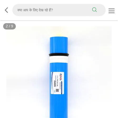
2
/
9