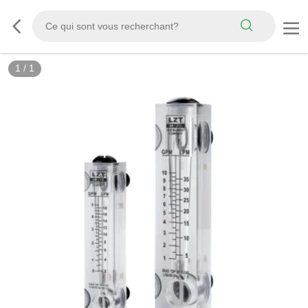
1
/
1