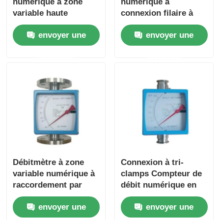
numérique à zone
numérique à
variable haute
connexion filaire à
pression pour gaz
surface variable pour
A propos de nous
envoyer une
envoyer une
CO2, type
l'eau, le gaz et l'huile
antidéflagrant
d'air
demande
demande
Visite d'usine
Contrôle de la qualité
Contact
nouvelles
Débitmètre à zone
Connexion à tri-
variable numérique à
clamps Compteur de
Systèmes de référencement
raccordement par
débit numérique en
bride, tube
acier inoxydable
envoyer une
envoyer une
métallique, mesurant
haute pression zone
Adoucisseur d'eau
le gaz et le liquide,
variable Compteurs