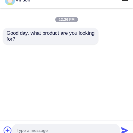
12:26 PM
Good day, what product are you looking 
for?
Contenant
Cartouche filtrante à
transparent de 10x2,5
eau plissée PP 10
pouces, cartouche de
pouces 0,2 micron
filtre à eau certifiée
Filtre à sédiments
envoyer une
envoyer une
NSF/ANSI 42
pour le traitement de
l'eau pure
demande
demande
Aperçu
Au sujet de nous
Contactez-nous
Desktop Site
Plan du site
Politique en matière de protection de la vie privée
Qualité
Systèmes de référencement
Usine De
Chine.Copyright © 2026 ROYOL WATER CO.,