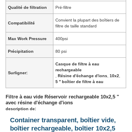
Qualité de filtration
Pré-filtre
A propos de nous
Convient la plupart des boîtiers de
Compatibilité
filtre de taille standard
Visite d'usine
Max Work Pressure
400psi
Précipitation
80 psi
Contrôle de la qualité
Casque de filtre à eau
rechargeable
Contact
Surligner:
,
Résine d'échange d'ions
,
10x2
,
5 ′′ boîtier de filtre à eau
nouvelles
Filtre à eau vide Réservoir rechargeable 10x2,5 "
avec résine d'échange d'ions
description de:
Systèmes de référencement
Container transparent, boîtier vide,
boîtier rechargeable, boîtier 10x2,5
Adoucisseur d'eau