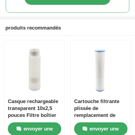
Support RO
produits recommandés
Casque rechargeable
Cartouche filtrante
transparent 10x2,5
plissée de
pouces Filtre boîtier
remplacement de
de médias Casque
sédiments lavable
envoyer une
envoyer une
pour le filtre à eau
pour boîtier Big Blue