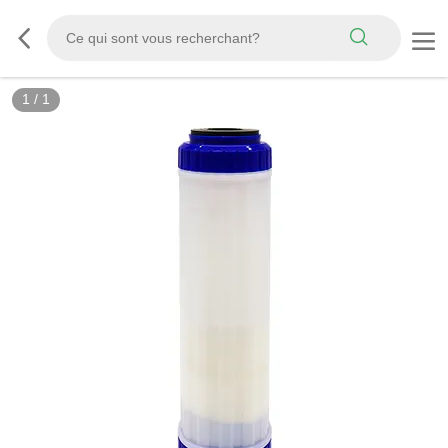
1
/
1