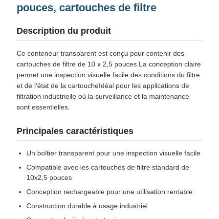
pouces, cartouches de filtre
logement de filtre d'eau
Description du produit
Ce conteneur transparent est conçu pour contenir des
cartouche filtrante de l'eau
cartouches de filtre de 10 x 2,5 pouces.La conception claire
permet une inspection visuelle facile des conditions du filtre
et de l'état de la cartoucheIdéal pour les applications de
Membrane RO résidentiel
filtration industrielle où la surveillance et la maintenance
sont essentielles.
stérilisateur UV de l'eau
Principales caractéristiques
Raccords de connexion pour filtre à eau
Un boîtier transparent pour une inspection visuelle facile
Compatible avec les cartouches de filtre standard de
10x2,5 pouces
Membrane industrielle de RO
Conception rechargeable pour une utilisation rentable
Construction durable à usage industriel
Logement de membrane de RO