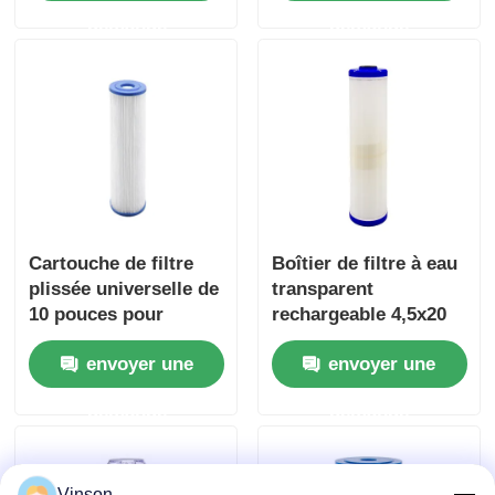
20 pouces pour toute
demande
demande
la maison
Cartouche de filtre
Boîtier de filtre à eau
plissée universelle de
transparent
10 pouces pour
rechargeable 4,5x20
piscine réduit la
pouces cartouche
envoyer une
envoyer une
rouille des sédiments
filtrante
de sable et de saleté
demande
demande
Vinson