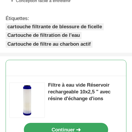
Conception facile à entretenir
Récipient à pression de FRP
Étiquettes:
cartouche filtrante de blessure de ficelle
réservoir de saumure pour adoucisseur d'eau
Cartouche de filtration de l'eau
Cartouche de filtre au charbon actif
Résine d'échange d'ions
Valve de contrôle du filtre
Filtre à eau vide Réservoir
Électrovanne
rechargeable 10x2,5 " avec
résine d'échange d'ions
manomètre
Débitmètre
Continuer