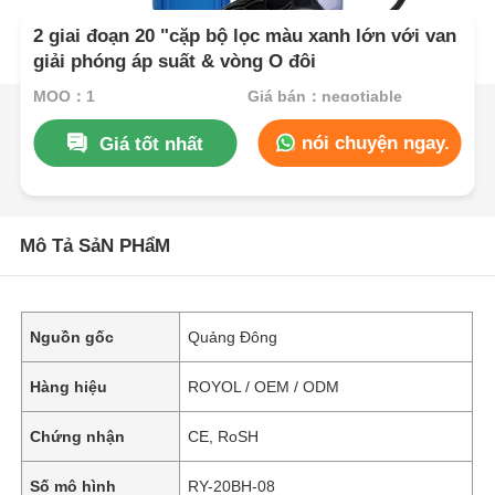
2 giai đoạn 20 "cặp bộ lọc màu xanh lớn với van
giải phóng áp suất & vòng O đôi
MOQ：1
Giá bán：negotiable
nói chuyện ngay.
Giá tốt nhất
Mô Tả SảN PHẩM
Nguồn gốc
Quảng Đông
Hàng hiệu
ROYOL / OEM / ODM
Chứng nhận
CE, RoSH
Số mô hình
RY-20BH-08