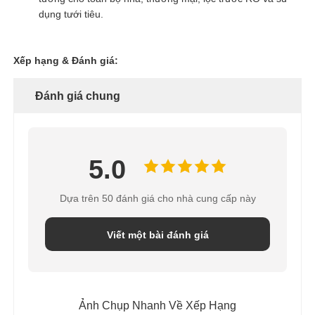
dụng tưới tiêu.
Bình chịu áp lực FRP
Xếp hạng & Đánh giá:
Bể chứa nước muối làm mềm nước
Đánh giá chung
Nhựa trao đổi ion
5.0
Van điều khiển bộ lọc
Dựa trên 50 đánh giá cho nhà cung cấp này
Van điện từ
Viết một bài đánh giá
máy đo áp suất
Đồng hồ đo dòng chảy
Ảnh Chụp Nhanh Về Xếp Hạng