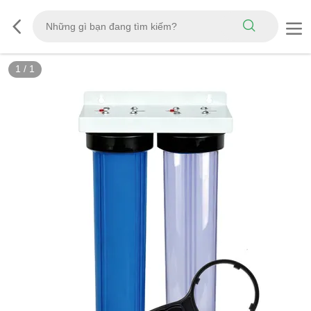
1
/
1