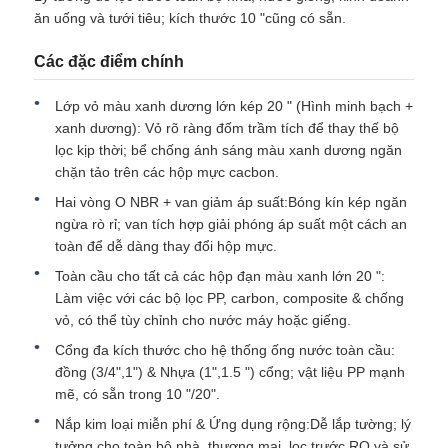
ăn uống và tưới tiêu; kích thước 10 "cũng có sẵn.
Nhà lọc nước
Các đặc điểm chính
Lớp vỏ màu xanh dương lớn kép 20 " (Hình minh bạch +
Máy lọc nước
xanh dương): Vỏ rõ ràng đốm trầm tích để thay thế bộ
lọc kịp thời; bể chống ánh sáng màu xanh dương ngăn
chặn tảo trên các hộp mực cacbon.
Màng RO dân dụng
Hai vòng O NBR + van giảm áp suất:Bóng kín kép ngăn
ngừa rò rỉ; van tích hợp giải phóng áp suất một cách an
Máy khử trùng nước tia cực tím
toàn để dễ dàng thay đổi hộp mực.
Toàn cầu cho tất cả các hộp đạn màu xanh lớn 20 ":
Làm việc với các bộ lọc PP, carbon, composite & chống
Khớp nối bộ lọc nước
vỏ, có thể tùy chỉnh cho nước máy hoặc giếng.
Cổng đa kích thước cho hệ thống ống nước toàn cầu:
Màng RO công nghiệp
đồng (3/4",1") & Nhựa (1",1.5 ") cổng; vật liệu PP mạnh
mẽ, có sẵn trong 10 "/20".
Nắp kim loại miễn phí & Ứng dụng rộng:Dễ lắp tường; lý
Vỏ màng RO
tưởng cho toàn bộ nhà, thương mại, lọc trước RO và sử