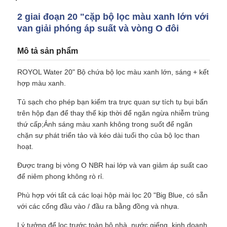
2 giai đoạn 20 "cặp bộ lọc màu xanh lớn với
van giải phóng áp suất và vòng O đôi
Về chúng tôi
Mô tả sản phẩm
Tham quan nhà máy
ROYOL Water 20" Bộ chứa bộ lọc màu xanh lớn, sáng + kết
hợp màu xanh.
Kiểm soát chất lượng
Tủ sạch cho phép bạn kiểm tra trực quan sự tích tụ bụi bẩn
trên hộp đạn để thay thế kịp thời để ngăn ngừa nhiễm trùng
thứ cấp;Ánh sáng màu xanh không trong suốt để ngăn
Liên hệ chúng tôi
chặn sự phát triển tảo và kéo dài tuổi thọ của bộ lọc than
hoạt.
Tin tức
Được trang bị vòng O NBR hai lớp và van giảm áp suất cao
để niêm phong không rò rỉ.
Hệ thống RO
Phù hợp với tất cả các loại hộp mài lọc 20 "Big Blue, có sẵn
với các cổng đầu vào / đầu ra bằng đồng và nhựa.
Làm mềm nước
Lý tưởng để lọc trước toàn bộ nhà, nước giếng, kinh doanh