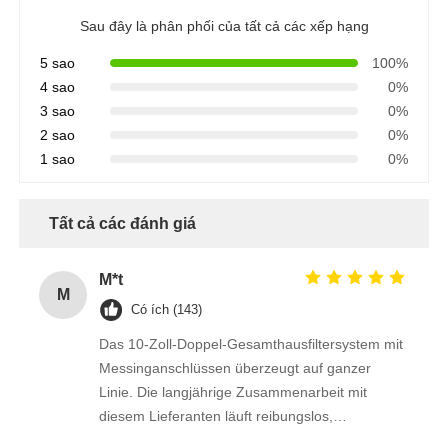
Sau đây là phân phối của tất cả các xếp hạng
khung RO
5 sao
100%
4 sao
0%
3 sao
0%
2 sao
0%
1 sao
0%
Tất cả các đánh giá
M*t
M
Có ích (143)
Das 10-Zoll-Doppel-Gesamthausfiltersystem mit
Messinganschlüssen überzeugt auf ganzer
Linie. Die langjährige Zusammenarbeit mit
diesem Lieferanten läuft reibungslos,
Liefertermine und Qualität sind stets