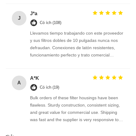
einwandfrei.
J*a
J
Có ích (108)
Llevamos tiempo trabajando con este proveedor
y sus filtros dobles de 10 pulgadas nunca nos
defraudan. Conexiones de latón resistentes,
funcionamiento perfecto y trato comercial
excelente. Seguimos confiando en ellos.
A*K
A
Có ích (19)
Bulk orders of these filter housings have been
flawless. Sturdy construction, consistent sizing,
and great value for commercial use. Shipping
was fast and the supplier is very responsive to
inquiries.