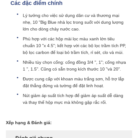
Các đặc điểm chính
Bình chịu áp lực FRP
Lý tưởng cho việc sử dụng dân cư và thương mại
nhẹ, 10 "Big Blue nhà lọc trong suốt với dung lượng
lớn cho dòng chảy nước cao.
Bể chứa nước muối làm mềm nước
Phù hợp với các hộp mài lọc màu xanh lớn tiêu
chuẩn 10 "x 4.5"; kết hợp với các bộ lọc trầm tích PP,
bộ lọc carbon để loại bỏ trầm tích, rỉ sét, clo và mùi.
Nhựa trao đổi ion
Nhiều tùy chọn cổng: cổng đồng 3/4 ", 1"; cổng nhựa
1 ", 1.5". Cũng có sẵn trong kích thước 10 "và 20".
Van điều khiển bộ lọc
Được cung cấp với khoan màu trắng sơn, hỗ trợ lắp
đặt thẳng đứng và tường để đặt linh hoạt.
Van điện từ
Nút giảm áp suất tích hợp để giảm áp suất dễ dàng
và thay thế hộp mực mà không gặp rắc rối.
máy đo áp suất
Xếp hạng & Đánh giá:
Đồng hồ đo dòng chảy