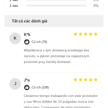
1 sao
0%
Tất cả các đánh giá
K*k
K
Có ích (79)
Współpraca z tym dostawcą przebiega bez
zarzutu, a jakość pozostaje na najwyższym
poziomie przy każdej dostawie.
J*a
J
Có ích (108)
Llevamos tiempo trabajando con este proveedor
y sus filtros dobles de 10 pulgadas nunca nos
defraudan. Conexiones de latón resistentes,