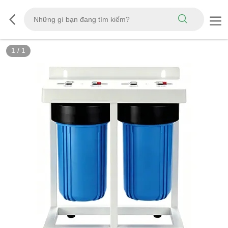
1
/
1