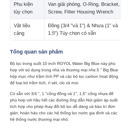
Phụ kiện
Van giải phóng, O-Ring, Bracket,
tùy chọn
Screw, Filter Housing Wrench
Nhà lọc nước
Vật liệu
Đồng (3/4 "và 1") & Nhựa (1" và
cảng
1.5") Tùy chọn có sẵn
Máy lọc nước
Tổng quan sản phẩm
Màng RO dân dụng
Bộ lọc trong suốt 10 inch ROYOL Water Big Blue này phù
hợp với sử dụng trong nhà và thương mại nhẹ.5 " Big Blue
Máy khử trùng nước tia cực tím
hộp mực như trầm tích PP và các bộ lọc carbon hoạt động
để loại bỏ trầm tích, rỉ sét, clo và mùi.
Khớp nối bộ lọc nước
Có sẵn với 3/4 ", 1 "cổng đồng và 1", 1,5" cổng nhựa để
phù hợp với hầu hết các đường ống dẫn.Nút giảm áp suất
tích hợp cho phép thay đổi bộ lọc dễ dàng và bảo trì đơn
Màng RO công nghiệp
giản, hoàn hảo cho các hệ thống lọc nước gia đình và các
hệ thống nước thương mại nhỏ.
Vỏ màng RO