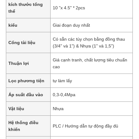
kích thước tổng
10 "x 4.5" * 2pcs
thể
kiểu
Giai đoạn duy nhất
Có sẵn các tùy chọn bằng đồng thau
Cổng tài liệu
(3/4" và 1") & Nhựa (1" và 1,5")
Giá cạnh tranh, chất lượng tiêu chuẩn
Thuận lợi
cao
Lọc phương tiện
tự làm lấy
Áp suất đầu vào
0,3-0,4Mpa
Vật liệu
Nhựa
Hệ thống điều
PLC / Hướng dẫn tự động đầy đủ
khiển