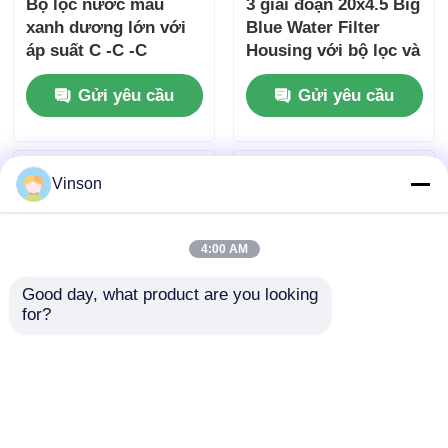
Bộ lọc nước màu
3 giai đoạn 20x4.5 Big
xanh dương lớn với
Blue Water Filter
áp suất C -C -C
Housing với bộ lọc và
máy đo áp suất
Gửi yêu cầu
Gửi yêu cầu
Vinson
4:00 AM
Good day, what product are you looking 
for?
ROYOL Water Dual 20
2 giai đoạn 20 "cặp
Inch Clear Big Blue
bộ lọc màu xanh lớn
Water Filter Vỏ cho
với van giải phóng áp
bộ lọc thương mại
suất & vòng O đôi
Gửi yêu cầu
Gửi yêu cầu
cho cả nhà