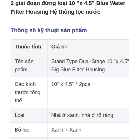
2 giai đoạn đứng loại 10 "x 4.5" Blue Water
Filter Housing Hệ thống lọc nước
Về chúng tôi
Thông số kỹ thuật sản phẩm
Tham quan nhà máy
Thuộc tính
Giá trị
Kiểm soát chất lượng
Tên sản
Stand Type Dual-Stage 10 "x 4.5"
phẩm
Big Blue Filter Housing
Liên hệ chúng tôi
Các kích
10" x 4.5" * 2pcs
thước tổng
Tin tức
thể
Loại
Nhà ở xanh, nhà ở rõ ràng
Hệ thống RO
Bộ lọc
Xanh + Xanh
Làm mềm nước