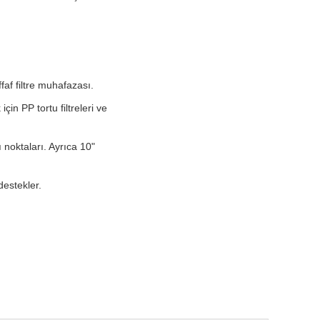
ffaf filtre muhafazası.
çin PP tortu filtreleri ve
ı noktaları. Ayrıca 10"
destekler.