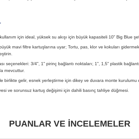
r
 kullanım için ideal, yüksek su akışı için büyük kapasiteli 10" Big Blue şe
üyük mavi filtre kartuşlarına uyar; Tortu, pas, klor ve kokuları gidermek i
eştirin.
ı seçenekleri: 3/4", 1" pirinç bağlantı noktaları; 1", 1,5" plastik bağlant
da mevcuttur.
e birlikte gelir, esnek yerleştirme için dikey ve duvara monte kurulumu 
yesi ve sorunsuz kartuş değişimi için dahili basınç tahliye düğmesi.
PUANLAR VE İNCELEMELER