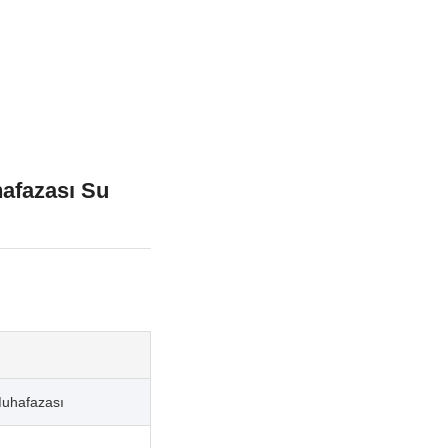
hafazası Su
 Muhafazası