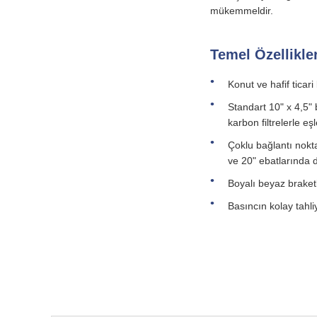
mükemmeldir.
Temel Özellikle
Konut ve hafif ticari
Standart 10" x 4,5" b
karbon filtrelerle eşl
Çoklu bağlantı noktas
ve 20" ebatlarında 
Boyalı beyaz braketl
Basıncın kolay tahli