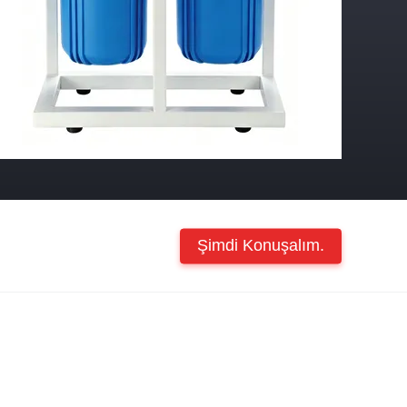
Şimdi Konuşalım.