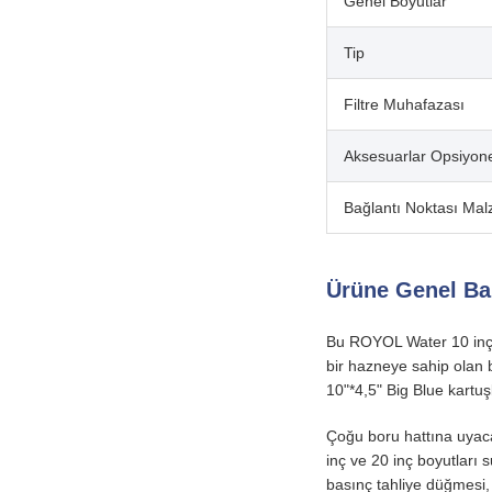
Genel Boyutlar
Tip
Filtre Muhafazası
Aksesuarlar Opsiyon
Bağlantı Noktası Ma
Ürüne Genel Ba
Bu ROYOL Water 10 inç Bi
bir hazneye sahip olan bu
10"*4,5" Big Blue kartuşl
Çoğu boru hattına uyacak
inç ve 20 inç boyutları 
basınç tahliye düğmesi, k