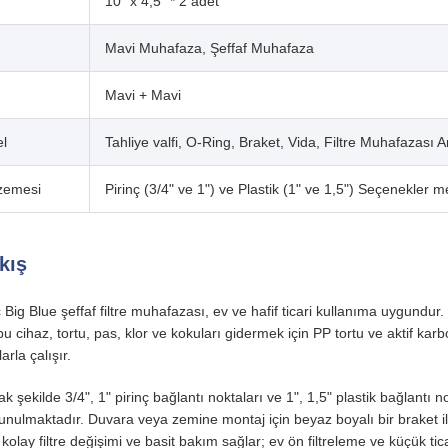
10" x 4,5" * 2 adet
Mavi Muhafaza, Şeffaf Muhafaza
Mavi + Mavi
el
Tahliye valfi, O-Ring, Braket, Vida, Filtre Muhafazası 
lzemesi
Pirinç (3/4" ve 1") ve Plastik (1" ve 1,5") Seçenekler m
kış
g Blue şeffaf filtre muhafazası, ev ve hafif ticari kullanıma uygundur.
 cihaz, tortu, pas, klor ve kokuları gidermek için PP tortu ve aktif karbon
arla çalışır.
 şekilde 3/4", 1" pirinç bağlantı noktaları ve 1", 1,5" plastik bağlantı n
sunulmaktadır. Duvara veya zemine montaj için beyaz boyalı bir braket ile 
olay filtre değişimi ve basit bakım sağlar; ev ön filtreleme ve küçük tica