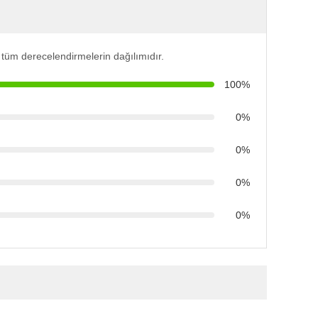
 tüm derecelendirmelerin dağılımıdır.
100%
0%
0%
0%
0%