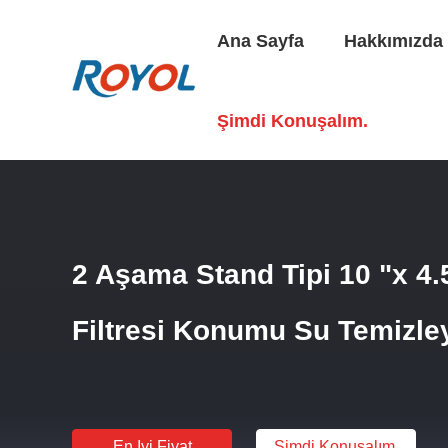
Ana Sayfa
Hakkımızda
Ana Sayfa
/
Ürünler
/
Su Filtresi Muhafazası
/
2 Aşama Sta
Şimdi Konuşalım.
2 Aşama Stand Tipi 10 "x 4
Filtresi Konumu Su Temizley
En Iyi Fiyat
Şimdi Konuşalım.