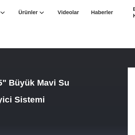
Ürünler
Videolar
Haberler
nd Tipi 10 "x 4.5" Büyük Mavi Su Filtresi Konumu Su Temizleyici Siste
.5" Büyük Mavi Su
ici Sistemi