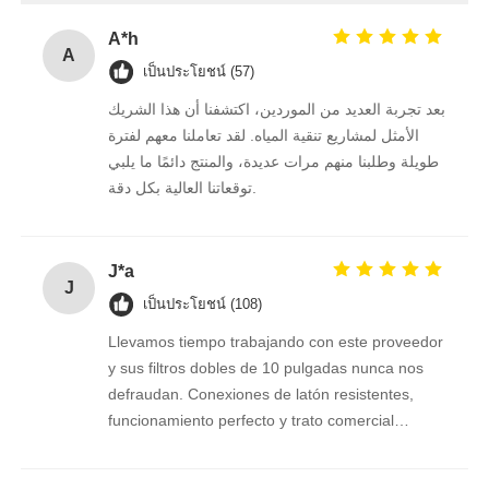
A*h
A
เป็นประโยชน์ (57)
بعد تجربة العديد من الموردين، اكتشفنا أن هذا الشريك
الأمثل لمشاريع تنقية المياه. لقد تعاملنا معهم لفترة
طويلة وطلبنا منهم مرات عديدة، والمنتج دائمًا ما يلبي
توقعاتنا العالية بكل دقة.
J*a
J
เป็นประโยชน์ (108)
Llevamos tiempo trabajando con este proveedor
y sus filtros dobles de 10 pulgadas nunca nos
defraudan. Conexiones de latón resistentes,
funcionamiento perfecto y trato comercial
excelente. Seguimos confiando en ellos.