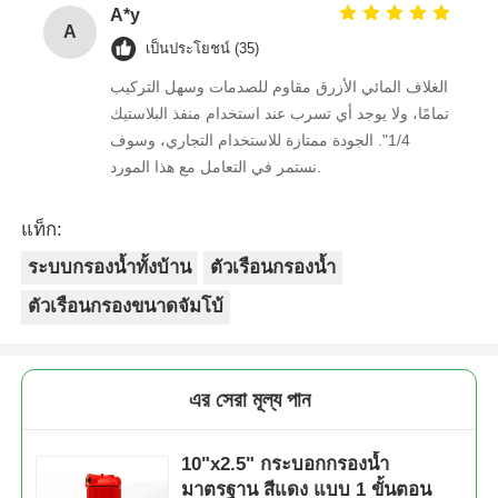
A*y
A
เป็นประโยชน์ (35)
الغلاف المائي الأزرق مقاوم للصدمات وسهل التركيب
تمامًا، ولا يوجد أي تسرب عند استخدام منفذ البلاستيك
1/4". الجودة ممتازة للاستخدام التجاري، وسوف
نستمر في التعامل مع هذا المورد.
แท็ก:
ระบบกรองน้ำทั้งบ้าน
ตัวเรือนกรองน้ำ
ตัวเรือนกรองขนาดจัมโบ้
এর সেরা মূল্য পান
10"x2.5" กระบอกกรองน้ำ
มาตรฐาน สีแดง แบบ 1 ขั้นตอน