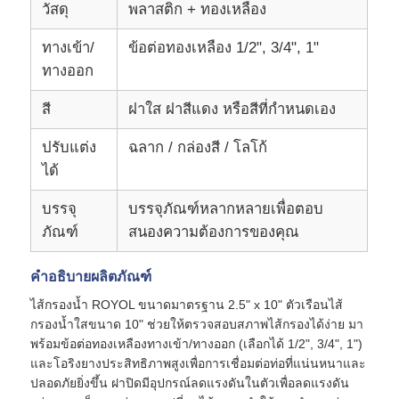
วัสดุ
พลาสติก + ทองเหลือง
ทางเข้า/
ข้อต่อทองเหลือง 1/2", 3/4", 1"
เกี่ยวกับเรา
ทางออก
ทัวร์โรงงาน
สี
ฝาใส ฝาสีแดง หรือสีที่กำหนดเอง
ปรับแต่ง
ฉลาก / กล่องสี / โลโก้
ควบคุมคุณภาพ
ได้
บรรจุ
บรรจุภัณฑ์หลากหลายเพื่อตอบ
ติดต่อเรา
ภัณฑ์
สนองความต้องการของคุณ
คำอธิบายผลิตภัณฑ์
ข่าว
ไส้กรองน้ำ ROYOL ขนาดมาตรฐาน 2.5" x 10" ตัวเรือนไส้
กรองน้ำใสขนาด 10" ช่วยให้ตรวจสอบสภาพไส้กรองได้ง่าย มา
ระบบ RO
พร้อมข้อต่อทองเหลืองทางเข้า/ทางออก (เลือกได้ 1/2", 3/4", 1")
และโอริงยางประสิทธิภาพสูงเพื่อการเชื่อมต่อท่อที่แน่นหนาและ
ปลอดภัยยิ่งขึ้น ฝาปิดมีอุปกรณ์ลดแรงดันในตัวเพื่อลดแรงดัน
น้ำนุ่มน้ำ