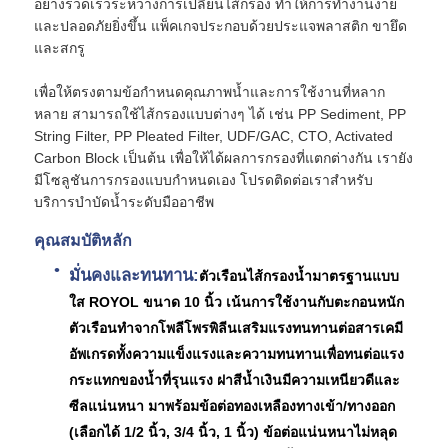
อย่างรวดเร็วระหว่างการเปลี่ยนไส้กรอง ทำให้การทำงานง่าย
และปลอดภัยยิ่งขึ้น แพ็คเกจประกอบด้วยประแจพลาสติก ขายึด
และสกรู
ตัวกรองน้ำ
เพื่อให้ตรงตามข้อกำหนดคุณภาพน้ำและการใช้งานที่หลาก
หลาย สามารถใช้ไส้กรองแบบต่างๆ ได้ เช่น PP Sediment, PP
ไส้กรองน้ำ
String Filter, PP Pleated Filter, UDF/GAC, CTO, Activated
Carbon Block เป็นต้น เพื่อให้ได้ผลการกรองที่แตกต่างกัน เรายัง
เมมเบรน RO ที่อยู่อาศัย
มีโซลูชันการกรองแบบกำหนดเอง โปรดติดต่อเราสำหรับ
บริการบำบัดน้ำระดับมืออาชีพ
คุณสมบัติหลัก
เครื่องฆ่าเชื้อโรคด้วยรังสียูวี
มั่นคงและทนทาน:
ตัวเรือนไส้กรองน้ำมาตรฐานแบบ
ใส ROYOL ขนาด 10 นิ้ว เน้นการใช้งานกับตะกอนหนัก
ข้อต่อเชื่อมต่อไส้กรองน้ำ
ตัวเรือนทำจากโพลีโพรพิลีนเสริมแรงทนทานต่อสารเคมี
อัพเกรดทั้งความแข็งแรงและความทนทานเพื่อทนต่อแรง
เมมเบรน RO อุตสาหกรรม
กระแทกของน้ำที่รุนแรง ฝาสีน้ำเงินมีความเหนียวดีและ
ซีลแน่นหนา มาพร้อมข้อต่อทองเหลืองทางเข้า/ทางออก
ที่อยู่อาศัยเมมเบรน RO
(เลือกได้ 1/2 นิ้ว, 3/4 นิ้ว, 1 นิ้ว) ข้อต่อแน่นหนาไม่หลุด