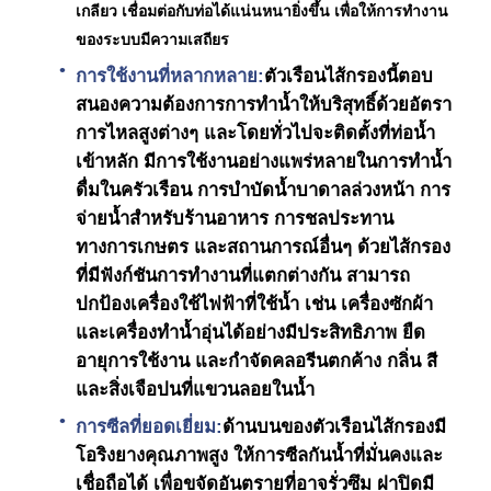
เกลียว เชื่อมต่อกับท่อได้แน่นหนายิ่งขึ้น เพื่อให้การทำงาน
ของระบบมีความเสถียร
FRP ภาชนะรับความดัน
การใช้งานที่หลากหลาย:
ตัวเรือนไส้กรองนี้ตอบ
สนองความต้องการการทำน้ำให้บริสุทธิ์ด้วยอัตรา
ถังน้ําอ่อนน้ํา
การไหลสูงต่างๆ และโดยทั่วไปจะติดตั้งที่ท่อน้ำ
เข้าหลัก มีการใช้งานอย่างแพร่หลายในการทำน้ำ
ดื่มในครัวเรือน การบำบัดน้ำบาดาลล่วงหน้า การ
เรซินแลกเปลี่ยนไอออน
จ่ายน้ำสำหรับร้านอาหาร การชลประทาน
ทางการเกษตร และสถานการณ์อื่นๆ ด้วยไส้กรอง
วาล์วควบคุมการกรอง
ที่มีฟังก์ชันการทำงานที่แตกต่างกัน สามารถ
ปกป้องเครื่องใช้ไฟฟ้าที่ใช้น้ำ เช่น เครื่องซักผ้า
โซลินอยด์วาล์ว
และเครื่องทำน้ำอุ่นได้อย่างมีประสิทธิภาพ ยืด
อายุการใช้งาน และกำจัดคลอรีนตกค้าง กลิ่น สี
และสิ่งเจือปนที่แขวนลอยในน้ำ
เกจวัดความดัน
การซีลที่ยอดเยี่ยม:
ด้านบนของตัวเรือนไส้กรองมี
โอริงยางคุณภาพสูง ให้การซีลกันน้ำที่มั่นคงและ
เครื่องวัดการไหล
เชื่อถือได้ เพื่อขจัดอันตรายที่อาจรั่วซึม ฝาปิดมี