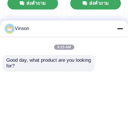
ส่งคำถาม
ส่งคำถาม
ไหลต่ำ
ได้ สำหรับกรองน้ำใน
ครัวเรือนและสวน
Vinson
8:15 AM
Good day, what product are you looking 
for?
ระบบกรองน้ำแบบตั้งพื้น
กระบอกกรองน้ำจัมโบ้ 3
Big Blue Filter
ขั้นตอน ขนาด 20 นิ้ว
Housing เหมาะสำหรับ
พร้อมโครงและเกจวัด
ไส้กรองขนาด 4.5"x20"
แรงดัน
ส่งคำถาม
ส่งคำถาม
PP Sediment CTO
บ้าน
เกี่ยวกับเรา
ติดต่อเรา
Desktop Site