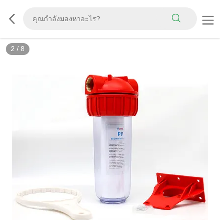
2
/
8