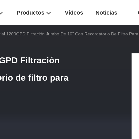
Productos
Vídeos
Noticias
al 1200GPD Filtración Jumbo De 10" Con Recordatorio De Filtro Par
GPD Filtración
io de filtro para