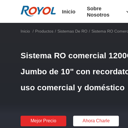
Sobre
Inicio
Nosotros
Inicio
/
Productos
/
Sistemas De RO
/
Sistema RO Comerci
Sistema RO comercial 1200
Jumbo de 10" con recordator
uso comercial y doméstico
Mejor Precio
Ahora Charle