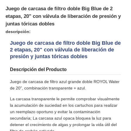
Juego de carcasa de filtro doble Big Blue de 2
etapas, 20" con válvula de liberación de presión y
Sobre nosotros
juntas tóricas dobles
descripción:
Visita a la fábrica
Juego de carcasa de filtro doble Big Blue de
2 etapas, 20" con válvula de liberación de
Control de Calidad
presión y juntas tóricas dobles
Descripción del Producto
Contacto
Juego de carcasa de filtro azul grande doble ROYOL Water
de 20", combinación transparente + azul.
noticias
La carcasa transparente le permite comprobar visualmente
la acumulación de suciedad en los cartuchos para realizar
Sistemas de RO
un reemplazo oportuno y evitar la contaminación
secundaria; La carcasa azul opaca bloquea la luz para
detener el crecimiento de algas y prolongar la vida útil del
Ablandador de agua
filtro de carbón activado.