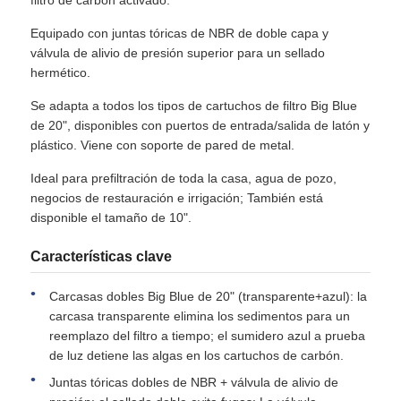
Equipado con juntas tóricas de NBR de doble capa y
cárter del filtro de agua
válvula de alivio de presión superior para un sellado
hermético.
cartucho de filtro de agua
Se adapta a todos los tipos de cartuchos de filtro Big Blue
de 20", disponibles con puertos de entrada/salida de latón y
plástico. Viene con soporte de pared de metal.
Membrana de RO para uso residencial
Ideal para prefiltración de toda la casa, agua de pozo,
negocios de restauración e irrigación; También está
esterilizador ultravioleta del agua
disponible el tamaño de 10".
Características clave
Instalaciones de conexión de filtros de agua
Carcasas dobles Big Blue de 20" (transparente+azul): la
carcasa transparente elimina los sedimentos para un
Membrana industrial del RO
reemplazo del filtro a tiempo; el sumidero azul a prueba
de luz detiene las algas en los cartuchos de carbón.
Juntas tóricas dobles de NBR + válvula de alivio de
Vivienda de la membrana del RO