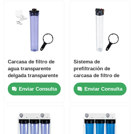
Carcasa de filtro de
Sistema de
agua transparente
prefiltración de
delgada transparente
carcasa de filtro de
de 20" con botón de
agua comercial único
Enviar Consulta
Enviar Consulta
alivio del prensatelas
estándar de 20
pulgadas Liberación
de presión de puerto
NPT/BSP