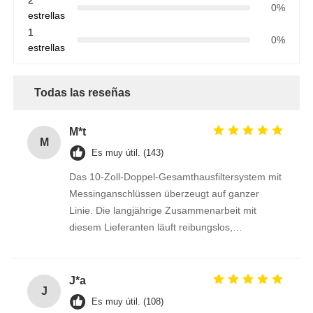
0%
estrellas
1
0%
estrellas
Todas las reseñas
M*t
M
Es muy útil. (143)
Das 10-Zoll-Doppel-Gesamthausfiltersystem mit
Messinganschlüssen überzeugt auf ganzer
Linie. Die langjährige Zusammenarbeit mit
diesem Lieferanten läuft reibungslos,
Liefertermine und Qualität sind stets
einwandfrei.
J*a
J
Es muy útil. (108)