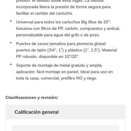
presión: el sellado doble evita fugas; La válvula
incorporada libera la presión de forma segura para
facilitar el cambio del cartucho.
Recipiente del reactor de FRP
Universal para todos los cartuchos Big Blue de 20":
funciona con filtros de PP, carbón, compuestos y antical,
Envases de salmuera para ablandadores de agua
personalizable para agua del grifo o de pozo.
Puertos de varios tamaños para plomería global:
puertos de latón (3/4", 1") y plástico (1", 1,5"); Material
Resina de intercambio iónico
PP robusto, disponible en 10"/20".
Soporte de montaje de metal gratuito y amplia
Válvula de control del filtro
aplicación: fácil montaje en pared; Ideal para uso en
toda la casa, comercial, prefiltro RO y riego.
Válvula Solenoide
Clasificaciones y revisión:
manómetro
Calificación general
Medidor de flujo