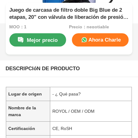
Juego de carcasa de filtro doble Big Blue de 2
etapas, 20" con válvula de liberación de presión
y juntas tóricas dobles
MOQ：1
Precio：negotiable
Ahora Charle
Mejor precio
DESCRIPCIóN DE PRODUCTO
Lugar de origen
- ¿ Qué pasa?
Nombre de la
ROYOL / OEM / ODM
marca
Certificación
CE, RoSH