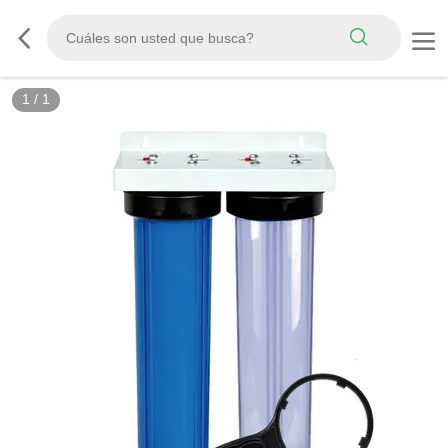
1
/
1