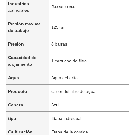
Industrias
Restaurante
aplicables
Presión máxima
125Psi
de trabajo
Presión
8 barras
Capacidad de
1 cartucho de filtro
alojamiento
Agua
Agua del grifo
Producto
cárter del filtro de agua
Inicio
Cabeza
Azul
Productos
tipo
Etapa individual
Calificación
Etapa de la comida
Videos