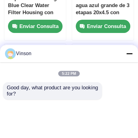
Blue Clear Water
agua azul grande de 3
Filter Housing con
etapas 20x4.5 con
medidor de presión C
soporte de filtro y
Enviar Consulta
Enviar Consulta
-C -C
manómetro
Vinson
5:22 PM
Good day, what product are you looking 
for?
ROYOL Water Dual 20
Juego de carcasa de
Inch Clear Big Blue
filtro doble Big Blue
Water Filter Housing
de 2 etapas, 20" con
para filtración
válvula de liberación
Enviar Consulta
Enviar Consulta
comercial de toda la
de presión y juntas