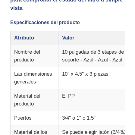
vista
cárter del filtro de agua
Especificaciones del producto
cartucho de filtro de agua
Atributo
Valor
Nombre del
10 pulgadas de 3 etapas de gran 
Membrana de RO para uso residencial
producto
soporte - Azul - Azul - Azul
esterilizador ultravioleta del agua
Las dimensiones
10" x 4.5" x 3 piezas
generales
Instalaciones de conexión de filtros de agua
Material del
El PP
producto
Membrana industrial del RO
Puertos
3/4" o 1" o 1,5"
Vivienda de la membrana del RO
Material de los
Se puede elegir latón (3/4'&1") y