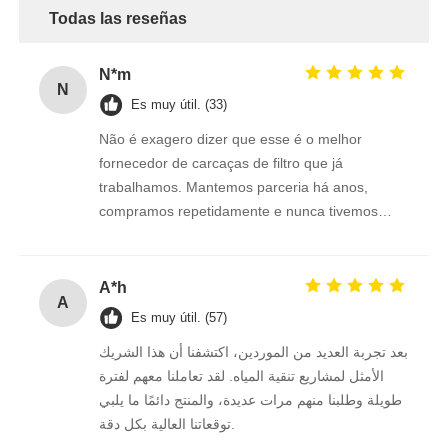
Todas las reseñas
N*m
N
Es muy útil. (33)
Não é exagero dizer que esse é o melhor
fornecedor de carcaças de filtro que já
trabalhamos. Mantemos parceria há anos,
compramos repetidamente e nunca tivemos
retrabalho ou insatisfação com os produtos.
Conexões 1/2"e 3/4" perfeitas.
A*h
A
Es muy útil. (57)
بعد تجربة العديد من الموردين، اكتشفنا أن هذا الشريك
الأمثل لمشاريع تنقية المياه. لقد تعاملنا معهم لفترة
طويلة وطلبنا منهم مرات عديدة، والمنتج دائمًا ما يلبي
توقعاتنا العالية بكل دقة.