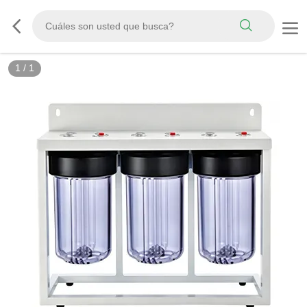
1
/
1