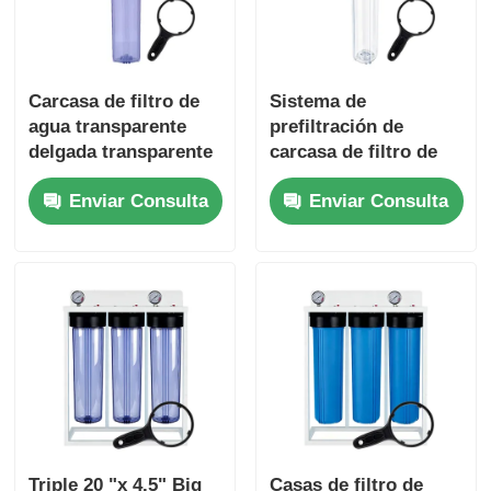
Carcasa de filtro de
Sistema de
agua transparente
prefiltración de
delgada transparente
carcasa de filtro de
de 20" con botón de
agua comercial único
Enviar Consulta
Enviar Consulta
alivio del prensatelas
estándar de 20
pulgadas Liberación
de presión de puerto
NPT/BSP
Triple 20 "x 4.5" Big
Casas de filtro de