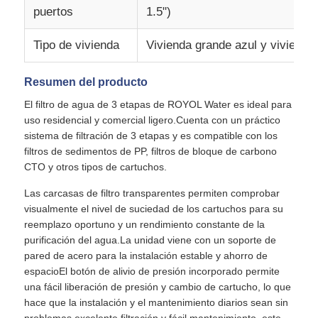
puertos
1.5")
Recipiente del reactor de FRP
Tipo de vivienda
Vivienda grande azul y vivienda
Envases de salmuera para ablandadores de agua
Resumen del producto
El filtro de agua de 3 etapas de ROYOL Water es ideal para
uso residencial y comercial ligero.Cuenta con un práctico
Resina de intercambio iónico
sistema de filtración de 3 etapas y es compatible con los
filtros de sedimentos de PP, filtros de bloque de carbono
CTO y otros tipos de cartuchos.
Válvula de control del filtro
Las carcasas de filtro transparentes permiten comprobar
visualmente el nivel de suciedad de los cartuchos para su
Válvula Solenoide
reemplazo oportuno y un rendimiento constante de la
purificación del agua.La unidad viene con un soporte de
pared de acero para la instalación estable y ahorro de
manómetro
espacioEl botón de alivio de presión incorporado permite
una fácil liberación de presión y cambio de cartucho, lo que
hace que la instalación y el mantenimiento diarios sean sin
Medidor de flujo
problemas.excelente filtración y fácil mantenimiento, este