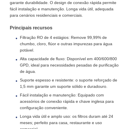
garante durabilidade. O design de conexão rápida permite
fácil instalação e manutenção. Longa vida útil, adequada
para cenários residenciais e comerciais.
Quem Somos
Principais recursos
Fábrica
Filtração RO de 4 estágios: Remove 99,99% de
chumbo, cloro, flúor e outras impurezas para água
potável.
Controle de Qualidade
Alta capacidade de fluxo: Disponível em 400/600/800
GPD, ideal para necessidades pesadas de purificação
Fale Conosco
de água.
Suporte espesso e resistente: o suporte reforçado de
1,5 mm garante um suporte sólido e duradouro.
notícias
Fácil instalação e manutenção: Equipado com
acessórios de conexão rápida e chave inglesa para
Sistemas de Osmose Reversa
configuração conveniente.
Longa vida útil e amplo uso: os filtros duram até 24
meses; perfeito para casa, restaurante e uso
Amaciador de água
comercial.