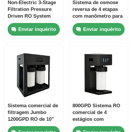
Non-Electric 3-Stage
Sistema de osmose
Filtration Pressure
reversa de 4 etapas
Driven RO System
com manômetro para
Water Filter with
uso doméstico e
Enviar inquérito
Enviar inquérito
Pressure Tank
comercial
Sistema comercial de
800GPD Sistema RO
filtragem Jumbo
comercial de 4
1200GPD RO de 10"
estágios com
com lembrete de
lembrete de filtro