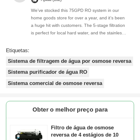
We’ve stocked this 75GPD RO system in our
home goods store for over a year, and it’s been
a huge hit with customers. The 5-stage filtration
is perfect for local hard water, and the stainless
steel faucet feels way sturdier than cheaper
options. Reorders are always on time, and the
Etiquetas:
quality is consistent every shipment. No
Sistema de filtragem de água por osmose reversa
complaints from customers, and very few
returns. Great product to carry!
Sistema purificador de água RO
Sistema comercial de osmose reversa
Obter o melhor preço para
Filtro de água de osmose
reversa de 4 estágios de 10