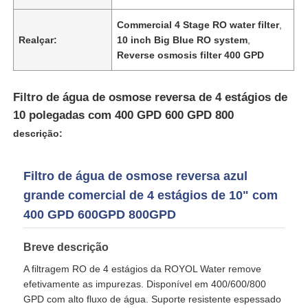
Commercial 4 Stage RO water filter
,
Realçar:
10 inch Big Blue RO system
,
Reverse osmosis filter 400 GPD
Filtro de água de osmose reversa de 4 estágios de
10 polegadas com 400 GPD 600 GPD 800
descrição:
Filtro de água de osmose reversa azul
grande comercial de 4 estágios de 10" com
400 GPD 600GPD 800GPD
Casa
Breve descrição
Produtos
A filtragem RO de 4 estágios da ROYOL Water remove
efetivamente as impurezas. Disponível em 400/600/800
GPD com alto fluxo de água. Suporte resistente espessado
Vídeos