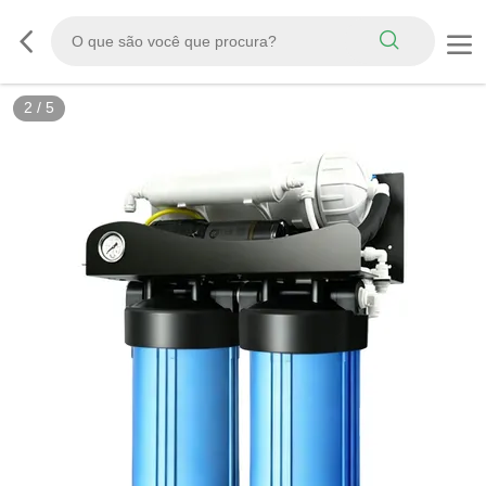
2
/
5