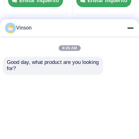
Enviar inquérito
Enviar inquérito
filtro para uso
para uso em
comercial e
escritório
doméstico
Vinson
8:26 AM
Good day, what product are you looking 
for?
ROYOL Water Large
Purificador de água
Flow1200G 1600G
de sistema comercial
Commercial 20" Big
RO de 10 "Big Blue
Blue RO System com
Clear com filtração
Enviar inquérito
Enviar inquérito
lembrete de filtro
de 4 estágios
Casa
Mapa do Site
Fale Conosco
Desktop Site