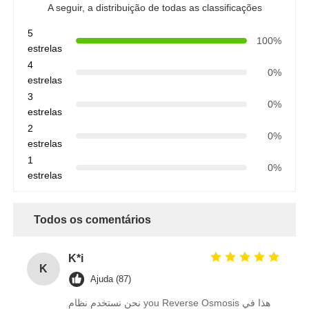
A seguir, a distribuição de todas as classificações
Embarcação de pressão de FRP
5
100%
estrelas
4
0%
Tanque de salmoura de amaciador de água
estrelas
3
0%
estrelas
Resina de troca iônica
2
0%
estrelas
1
Válvula de Controle do Filtro
0%
estrelas
Válvula Solenóide
Todos os comentários
manômetro
K*i
K
Ajuda (87)
Medidor de fluxo
نحن نستخدم نظام you Reverse Osmosis هذا في