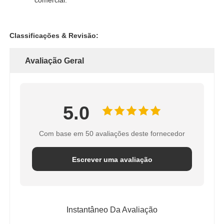
alojamento de filtro da água
Classificações & Revisão:
filtro em caixa de água
Avaliação Geral
Membrana RO residencial
5.0
esterilizador uv da água
Com base em 50 avaliações deste fornecedor
Conexões para Filtro de Água
Escrever uma avaliação
Membrana industrial do RO
Instantâneo Da Avaliação
Alojamento da membrana do RO