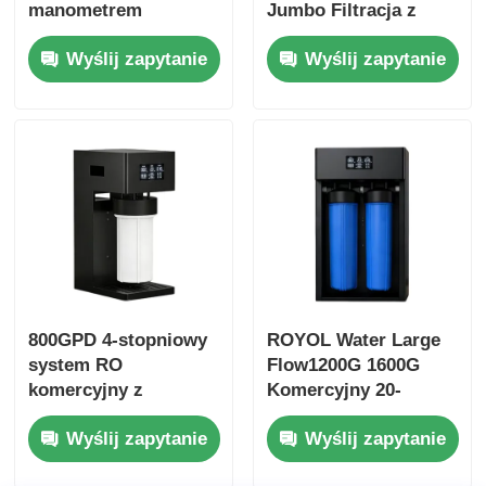
manometrem
Jumbo Filtracja z
ciśnienia do użytku
przypomnieniem o
Wyślij zapytanie
Wyślij zapytanie
domowego i małych
filtrach do użytku
przedsiębiorstw
komercyjnego i
domowego
800GPD 4-stopniowy
ROYOL Water Large
system RO
Flow1200G 1600G
komercyjny z
Komercyjny 20-
przypomnieniem o
calowy system Big
Wyślij zapytanie
Wyślij zapytanie
filtrach do użytku w
Blue RO z
biurze domowym
przypomnieniem o