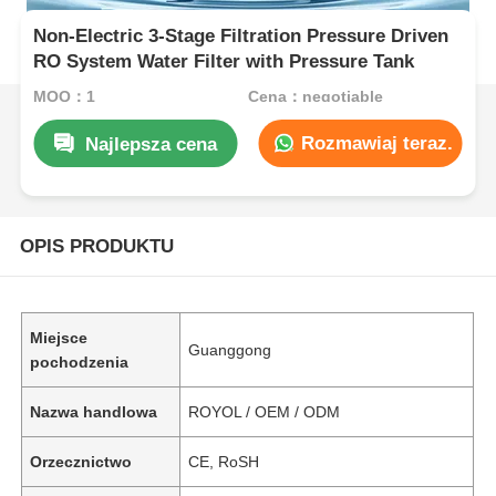
Non-Electric 3-Stage Filtration Pressure Driven
RO System Water Filter with Pressure Tank
MOQ：1
Cena：negotiable
Rozmawiaj teraz.
Najlepsza cena
OPIS PRODUKTU
Miejsce
Guanggong
pochodzenia
Nazwa handlowa
ROYOL / OEM / ODM
Orzecznictwo
CE, RoSH