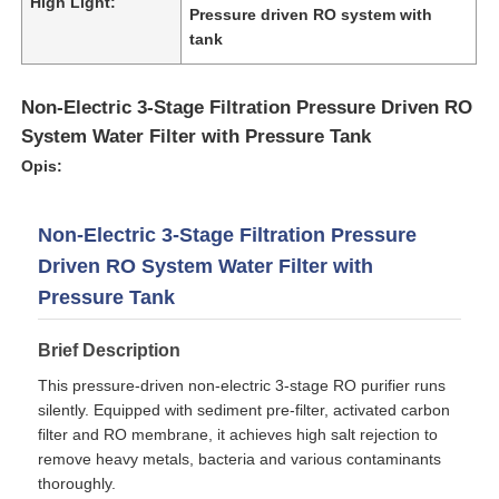
High Light:
Pressure driven RO system with
tank
Non-Electric 3-Stage Filtration Pressure Driven RO
System Water Filter with Pressure Tank
Opis:
Non-Electric 3-Stage Filtration Pressure
Driven RO System Water Filter with
Pressure Tank
Brief Description
Dom
This pressure-driven non-electric 3-stage RO purifier runs
silently. Equipped with sediment pre-filter, activated carbon
Produkty
filter and RO membrane, it achieves high salt rejection to
remove heavy metals, bacteria and various contaminants
thoroughly.
Filmy