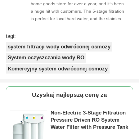
home goods store for over a year, and it’s been
a huge hit with customers. The 5-stage filtration
is perfect for local hard water, and the stainless
steel faucet feels way sturdier than cheaper
options. Reorders are always on time, and the
tagi:
quality is consistent every shipment. No
system filtracji wody odwróconej osmozy
complaints from customers, and very few
returns. Great product to carry!
System oczyszczania wody RO
Komercyjny system odwróconej osmozy
Uzyskaj najlepszą cenę za
Non-Electric 3-Stage Filtration
Pressure Driven RO System
Water Filter with Pressure Tank