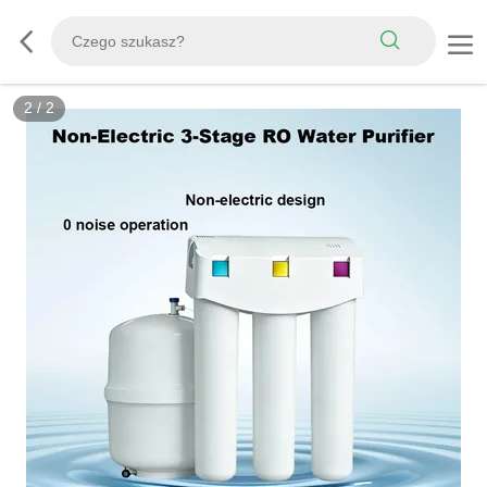
2
/
2