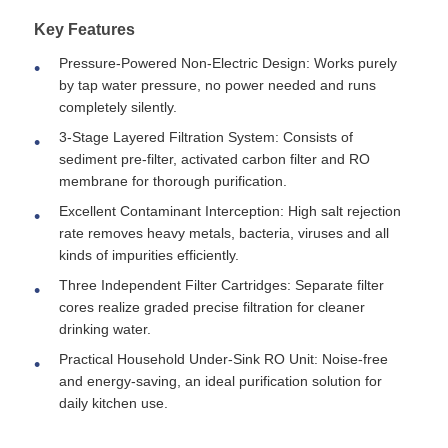
Key Features
O nas
Pressure-Powered Non-Electric Design: Works purely
by tap water pressure, no power needed and runs
completely silently.
Wycieczka po fabryce
3-Stage Layered Filtration System: Consists of
sediment pre-filter, activated carbon filter and RO
membrane for thorough purification.
Kontrola jakości
Excellent Contaminant Interception: High salt rejection
rate removes heavy metals, bacteria, viruses and all
Skontaktuj się z nami
kinds of impurities efficiently.
Three Independent Filter Cartridges: Separate filter
cores realize graded precise filtration for cleaner
Aktualności
drinking water.
Practical Household Under-Sink RO Unit: Noise-free
Systemy RO
and energy-saving, an ideal purification solution for
daily kitchen use.
Zmiękczacz wody