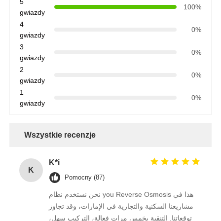
5
100%
gwiazdy
Zbiornik ciśnieniowy FRP
4
0%
gwiazdy
3
0%
Zbiornik solanki do zmiękczacza wody
gwiazdy
2
0%
gwiazdy
Żywica jonowymienna
1
0%
gwiazdy
Zawór sterujący filtrem
Wszystkie recenzje
Zawór elektromagnetyczny
K*i
K
Pomocny (87)
ciśnieniomierz
نحن نستخدم نظام you Reverse Osmosis هذا في
مشاريعنا السكنية والتجارية في الإمارات، وقد تجاوز
Miernik przepływu
توقعاتنا. التنقية بخمس مرات فعالة، التركيب سهل،