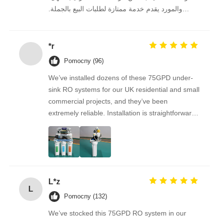
والمورد يقدم خدمة ممتازة لطلبات البيع بالجملة.
نستمر في الشراء منه على المدى الطويل.
Wspornik RO
*r
Pomocny (96)
We’ve installed dozens of these 75GPD under-
sink RO systems for our UK residential and small
commercial projects, and they’ve been
extremely reliable. Installation is straightforward,
the filters are easy to replace, and the water
quality feedback from clients has been
overwhelmingly positive. The supplier is great to
work with — orders arrive on time, packaging is
secure, and the product quality is always
L*z
consistent. As a repeat buyer, we couldn’t be
L
happier with both the product and the service.
Pomocny (132)
We’ve stocked this 75GPD RO system in our