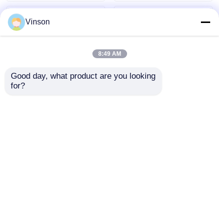
filtrze
Vinson
8:49 AM
Good day, what product are you looking 
for?
10" Big Blue Clear
ROYOL Water 4 Stage
Commercial RO
Commercial RO
System Oczyszczacz
System z wysokim
wody z 4 stopniową
ciśnieniem
Wyślij zapytanie
Wyślij zapytanie
filtracją
wybuchowym 10"
Jumbo Filter Housing
Dom
O nas
Skontaktuj się z nami
Desktop Site
Sitemap
Polityka prywatności