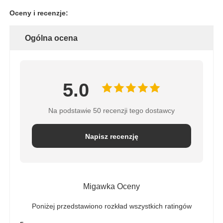
Oceny i recenzje:
Obudowa filtra wody
Ogólna ocena
Kartusz filtra wody
5.0
Membrana RO do zastosowań mieszkaniowych
Na podstawie 50 recenzji tego dostawcy
Sterylizator wody UV
Napisz recenzję
Złączki do filtra wody
Przemysłowa membrana RO
Migawka Oceny
Poniżej przedstawiono rozkład wszystkich ratingów
Obudowa membrany RO