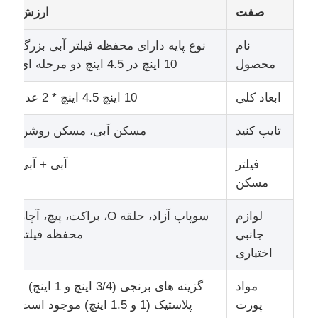
صفت
ارزش
دربارهی ما
نام
نوع پایه دارای محفظه فیلتر آبی بزرگ
محصول
10 اینچ در 4.5 اینچ دو مرحله ای
کارخانه تور
ابعاد کلی
10 اینچ 4.5 اینچ * 2 عدد
تایپ کنید
مسکن آبی، مسکن روشن
کنترل کیفیت
فیلتر
آبی + آبی
تماس با ما
مسکن
لوازم
سوپاپ آزاد، حلقه O، براکت، پیچ، آچار
اخبار
جانبی
محفظه فیلتر
اختیاری
سیستم‌های RO
مواد
گزینه های برنجی (3/4 اینچ و 1 اینچ) و
پورت
پلاستیک (1 و 1.5 اینچ) موجود است
نرم کننده آب