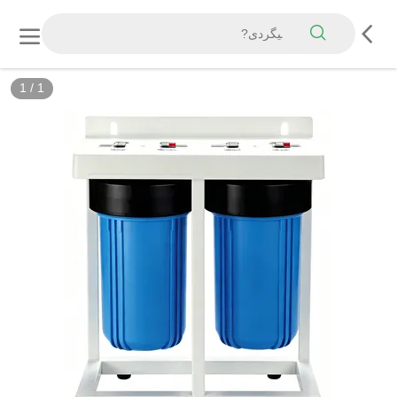
1
/
1