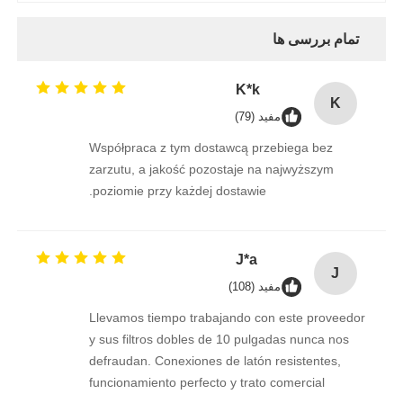
تمام بررسی ها
K*k
K
مفید (79)
Współpraca z tym dostawcą przebiega bez
zarzutu, a jakość pozostaje na najwyższym
poziomie przy każdej dostawie.
J*a
J
مفید (108)
Llevamos tiempo trabajando con este proveedor
y sus filtros dobles de 10 pulgadas nunca nos
defraudan. Conexiones de latón resistentes,
funcionamiento perfecto y trato comercial