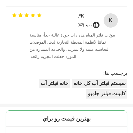
excelente. Seguimos confiando en ellos.
K*.
K
مفید (42)
بيوتات فلتر المياه هذه ذات جودة عالية جداً، مناسبة
تمامًا لأنظمة المحطة التجارية لدينا. الموصلات
النحاسية متينة ولا تسرب، والخدمة الممتازة من
المورد جعلت التجربة رائعة.
برچسب ها:
سیستم فیلتر آب کل خانه
خانه فیلتر آب
کابینت فیلتر جامبو
بهترين قيمت رو براي