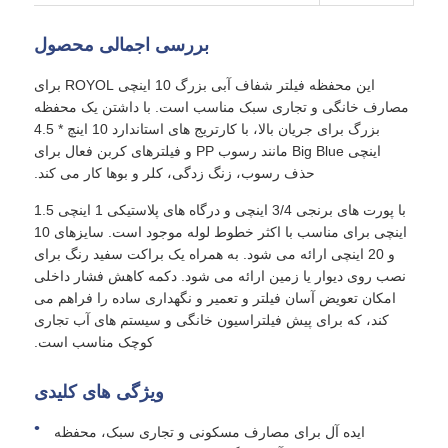
بررسی اجمالی محصول
خانه فیلتر آب
این محفظه فیلتر شفاف آبی بزرگ 10 اینچی ROYOL برای
مصارف خانگی و تجاری سبک مناسب است. با داشتن یک محفظه
کارتریج فیلتر آب
بزرگ برای جریان بالا، با کارتریج های استاندارد 10 اینچ * 4.5
اینچی Big Blue مانند رسوب PP و فیلترهای کربن فعال برای
حذف رسوب، زنگ زدگی، کلر و بوها کار می کند.
غشای RO مسکونی
با پورت های برنجی 3/4 اینچی و درگاه های پلاستیکی 1 اینچی 1.5
اینچی برای مناسب با اکثر خطوط لوله موجود است. سایزهای 10
ضدعفونی کننده ی آب UV
و 20 اینچی ارائه می شود. به همراه یک براکت سفید رنگ برای
نصب روی دیوار یا زمین ارائه می شود. دکمه کاهش فشار داخلی
امکان تعویض آسان فیلتر و تعمیر و نگهداری ساده را فراهم می
لوازم اتصال فیلتر آب
کند، که برای پیش فیلتراسیون خانگی و سیستم های آب تجاری
کوچک مناسب است.
غشای RO صنعتی
ویژگی های کلیدی
محفظه غشایی RO
ایده آل برای مصارف مسکونی و تجاری سبک، محفظه