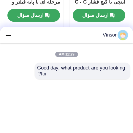
اینچی با گیج فشار C - C
مرحله ای با پایه فیلتر و
- C
فشارسنج
ارسال سؤال
ارسال سؤال
Vinson
11:29 AM
Good day, what product are you looking 
for?
ROYOL Water Dual 20
2 مرحله 20 اینچ دو فیلتر
Inch Clear Big Blue
آبی بزرگ با شیر فشار و
Water Filter Housing
دو حلقه O
برای فیلتر سازی تجاری
ارسال سؤال
ارسال سؤال
کل خانه