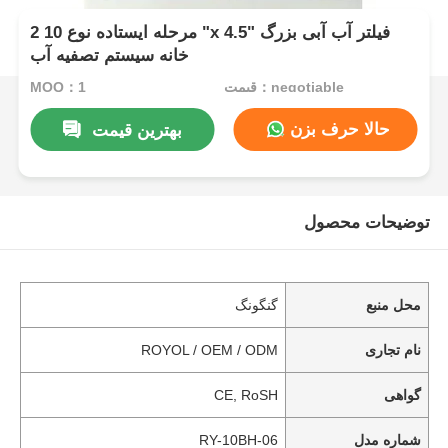
2 مرحله ایستاده نوع 10 "x 4.5" فیلتر آب آبی بزرگ
خانه سیستم تصفیه آب
قیمت：negotiable
MOQ：1
حالا حرف بزن
بهترین قیمت
توضیحات محصول
محل منبع
گنگونگ
نام تجاری
ROYOL / OEM / ODM
گواهی
CE, RoSH
شماره مدل
RY-10BH-06