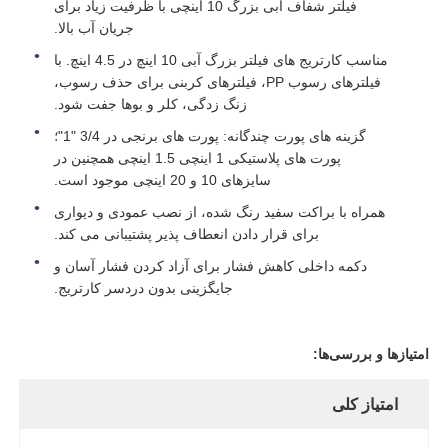
فیلتر شفاف آبی بزرگ 10 اینچی با ظرفیت زیاد برای
جریان آب بالا.
مخزن تحت فشار FRP
مناسب کارتریج های فیلتر بزرگ آبی 10 اینچ در 4.5 اینچ. با
فیلترهای رسوب PP، فیلترهای کربنی برای حذف رسوب،
زنگ زدگی، کلر و بوها جفت شود.
مخزن آب نرم کننده
گزینه های پورت چندگانه: پورت های برنجی در 3/4 "1"؛
پورت های پلاستیکی 1 اینچی 1.5 اینچی همچنین در
رزین تبادل یونی
سایزهای 10 و 20 اینچی موجود است.
همراه با براکت سفید رنگ شده، از نصب عمودی و دیواری
برای قرار دادن انعطاف پذیر پشتیبانی می کند.
شیر کنترل فیلتر
دکمه داخلی کاهش فشار برای آزاد کردن فشار آسان و
جایگزینی بدون دردسر کارتریج.
شیر برقی
امتیازها و بررسی‌ها:
فشار سنج
امتیاز کلی
جریان سنج