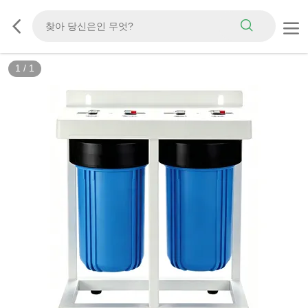
1
/
1