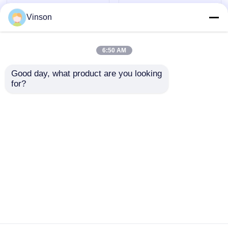
Vinson
6:50 AM
Good day, what product are you looking 
for?
ROYOL 워터 듀얼 20
2 스테이지 20 "두 개의
인치 맑은 큰 파란색 물
큰 파란색 필터 하우징
필터 하우징
세트, 압력 방출 밸브
및 두 개의 O 링
문의 보내기
문의 보내기
홈
사이트맵
연락처
Desktop Site
사이트맵
개인 정보 정책