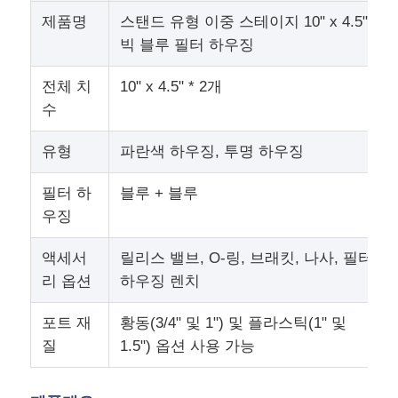
제품명
스탠드 유형 이중 스테이지 10" x 4.5"
빅 블루 필터 하우징
회사 소개
전체 치
10" x 4.5" * 2개
공장 투어
수
유형
파란색 하우징, 투명 하우징
품질 관리
필터 하
블루 + 블루
우징
연락처
액세서
릴리스 밸브, O-링, 브래킷, 나사, 필터
뉴스
리 옵션
하우징 렌치
포트 재
황동(3/4" 및 1") 및 플라스틱(1" 및
RO 시스템
질
1.5") 옵션 사용 가능
경수 연화제