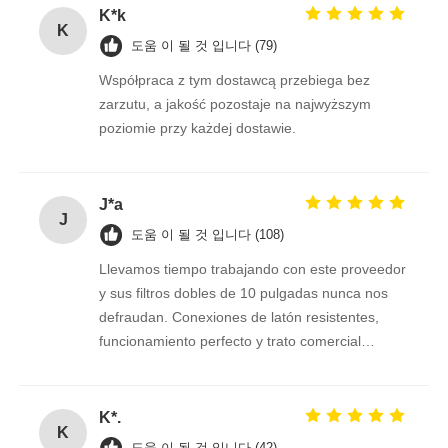
K*k
K
도움 이 될 것 입니다 (79)
Współpraca z tym dostawcą przebiega bez
zarzutu, a jakość pozostaje na najwyższym
poziomie przy każdej dostawie.
J*a
J
도움 이 될 것 입니다 (108)
Llevamos tiempo trabajando con este proveedor
y sus filtros dobles de 10 pulgadas nunca nos
defraudan. Conexiones de latón resistentes,
funcionamiento perfecto y trato comercial
excelente. Seguimos confiando en ellos.
K*.
K
도움 이 될 것 입니다 (42)