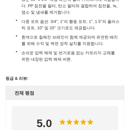
다. PP 침전물 필터, 탄소 필터와 결합하여 침전물, 녹,
염소 및 냄새를 제거합니다.
FRP 압력 용기
다중 포트 옵션: 3/4", 1"의 황동 포트; 1", 1.5"의 플라스
틱 포트. 10" 및 20" 크기로도 제공됩니다.
물 완화기 소금물 탱크
흰색으로 칠해진 브래킷이 함께 제공되며 유연한 배치
를 위해 수직 및 벽면 장착 설치를 지원합니다.
이온 교환 수지
손쉬운 압력 해제 및 번거로움 없는 카트리지 교체를
위한 내장된 압력 해제 버튼.
필터 제어 밸브
등급 & 리뷰:
솔레노이드 밸브
전체 평점
압력계
5.0
유량계