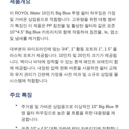
제품개요
이 ROYOL Water 10인치 Big Blue 투명 필터 하우징은 가정
물 필터 하우징
및 가벼운 상업용으로 적합합니다. 고유량을 위한 대형 챔버
가 특징인 이 제품은 PP 침전물 및 활성탄 필터와 같은 표준
10"*4.5" Big Blue 카트리지와 함께 작동하여 침전물, 녹, 염소
워터 필터 카트리지
및 냄새를 제거합니다.
대부분의 파이프라인에 맞는 3/4", 1" 황동 포트와 1", 1.5" 플
주거용 RO 멤브레인
라스틱 포트가 제공됩니다. 10인치 및 20인치 크기가 제공됩
니다. 벽이나 바닥에 장착할 수 있는 흰색 페인트 브래킷이 함
께 제공됩니다. 내장된 압력 완화 버튼을 사용하면 필터 교체
자외선 살균 소독기
와 유지 관리가 간편해 가정용 사전 여과 및 소규모 상업용 물
시스템에 적합합니다.
물 필터 연결 장치
주요 특징
산업적 수신 전용 얇은막
주거용 및 가벼운 상업용으로 이상적인 10" Big Blue 투
명 필터 하우징으로 높은 물 흐름을 위한 대용량을 제
공합니다.
수신 전용 막 하우징
표준 10" x 4.5" 대형 파란색 필터 카트리지에 적합합니