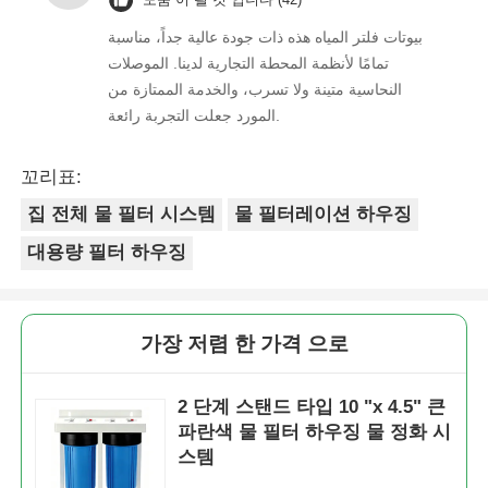
بيوتات فلتر المياه هذه ذات جودة عالية جداً، مناسبة
تمامًا لأنظمة المحطة التجارية لدينا. الموصلات
النحاسية متينة ولا تسرب، والخدمة الممتازة من
المورد جعلت التجربة رائعة.
꼬리표:
집 전체 물 필터 시스템
물 필터레이션 하우징
대용량 필터 하우징
가장 저렴 한 가격 으로
2 단계 스탠드 타입 10 "x 4.5" 큰
파란색 물 필터 하우징 물 정화 시
스템