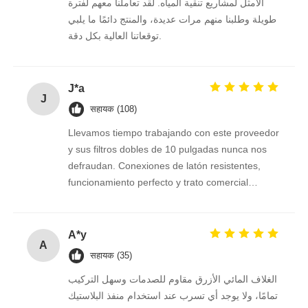
الأمثل لمشاريع تنقية المياه. لقد تعاملنا معهم لفترة
طويلة وطلبنا منهم مرات عديدة، والمنتج دائمًا ما يلبي
توقعاتنا العالية بكل دقة.
J*a
J
सहायक (108)
Llevamos tiempo trabajando con este proveedor
y sus filtros dobles de 10 pulgadas nunca nos
defraudan. Conexiones de latón resistentes,
funcionamiento perfecto y trato comercial
excelente. Seguimos confiando en ellos.
A*y
A
सहायक (35)
الغلاف المائي الأزرق مقاوم للصدمات وسهل التركيب
تمامًا، ولا يوجد أي تسرب عند استخدام منفذ البلاستيك