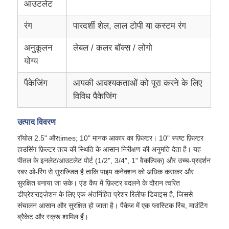
आउटलेट
रंग
पारदर्शी शेल, लाल टोपी या कस्टम रंग
हमारे बारे में
अनुकूलन
लेबल / कलर बॉक्स / लोगो
योग्य
फैक्टरी यात्रा
पैकेजिंग
आपकी आवश्यकताओं को पूरा करने के लिए
गुणवत्ता नियंत्रण
विविध पैकेजिंग
उत्पाद विवरण
हमसे संपर्क करें
रॉयोल 2.5" औरtimes; 10" मानक आकार का फ़िल्टर। 10" स्पष्ट फ़िल्टर
हाउसिंग फ़िल्टर तत्व की स्थिति के आसान निरीक्षण की अनुमति देता है। यह
समाचार
पीतल के इनलेट/आउटलेट पोर्ट (1/2", 3/4", 1" वैकल्पिक) और उच्च-प्रदर्शन
रबर ओ-रिंग से सुसज्जित है ताकि पाइप कनेक्शन को अधिक कसकर और
सुरक्षित बनाया जा सके। एंड कैप में फ़िल्टर बदलने के दौरान त्वरित
आरओ सिस्टम
डीप्रेशराइज़ेशन के लिए एक अंतर्निहित प्रेशर रिलीफ डिवाइस है, जिससे
संचालन आसान और सुरक्षित हो जाता है। पैकेज में एक प्लास्टिक रिंच, माउंटिंग
ब्रैकेट और स्क्रू शामिल हैं।
पानी की परफान