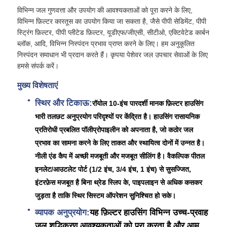
विभिन्न जल गुणवत्ता और उपयोग की आवश्यकताओं को पूरा करने के लिए,
विभिन्न फ़िल्टर कारतूस का उपयोग किया जा सकता है, जैसे पीपी सेडिमेंट, पीपी
जल फिल्टर आवास
स्ट्रिंग फ़िल्टर, पीपी प्लीटेड फ़िल्टर, यूडीएफ/जीएसी, सीटीओ, एक्टिवेटेड कार्बन
ब्लॉक, आदि, विभिन्न निस्पंदन प्रभाव प्राप्त करने के लिए। हम अनुकूलित
निस्पंदन समाधान भी प्रदान करते हैं। कृपया पेशेवर जल उपचार सेवाओं के लिए
पानी फिल्टर कारतूस
हमसे संपर्क करें।
मुख्य विशेषताएं
आवासीय आरओ झिल्ली
स्थिर और टिकाऊ:
रॉयोल 10-इंच पारदर्शी मानक फ़िल्टर हाउसिंग
भारी तलछट अनुप्रयोग परिदृश्यों पर केंद्रित है। हाउसिंग रासायनिक
यूवी जल नसबंदी
प्रतिरोधी प्रबलित पॉलीप्रोपाइलीन को अपनाता है, जो कठोर जल
प्रभाव का सामना करने के लिए ताकत और स्थायित्व दोनों में उन्नत है।
वाटर फ़िल्टर कनेक्शन फिटिंग
नीली एंड कैप में अच्छी मजबूती और मजबूत सीलिंग है। वैकल्पिक पीतल
इनलेट/आउटलेट पोर्ट (1/2 इंच, 3/4 इंच, 1 इंच) से सुसज्जित,
इंटरफ़ेस मजबूत है बिना थ्रेड स्लिप के, पाइपलाइन से अधिक कसकर
औद्योगिक आरओ झिल्ली
जुड़ता है ताकि स्थिर सिस्टम ऑपरेशन सुनिश्चित हो सके।
व्यापक अनुप्रयोग:
यह फ़िल्टर हाउसिंग विभिन्न उच्च-प्रवाह
आरओ झिल्ली आवास
जल शुद्धिकरण आवश्यकताओं को पूरा करता है और आम