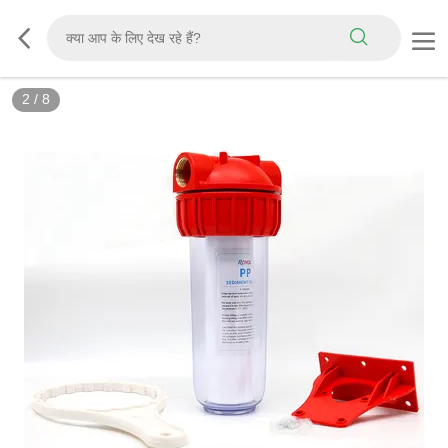
2
/
8