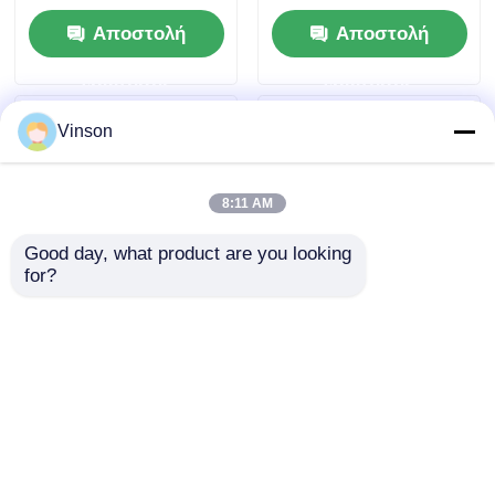
με μετρητή πίεσης C
20x4,5 με βάση
Αποστολή
Αποστολή
-C -C
φίλτρου και μετρητή
πίεσης
ερώτησης
ερώτησης
Vinson
8:11 AM
Good day, what product are you looking 
for?
ROYOL Water Dual 20
Δύο στάδια 20 "Δύο
Inch Clear Big Blue
μεγάλα μπλε φίλτρα
Water Filter Housing
στερέωμα με βαλβίδα
για εμπορικό
απελευθέρωσης
Αποστολή
Αποστολή
φιλτράρισμα σε όλο
πίεσης & διπλή O-
το σπίτι
rings
ερώτησης
ερώτησης