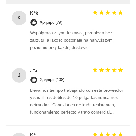
K*k
K
Χρήσιμο (79)
Współpraca z tym dostawcą przebiega bez
zarzutu, a jakość pozostaje na najwyższym
poziomie przy każdej dostawie.
J*a
J
Χρήσιμο (108)
Llevamos tiempo trabajando con este proveedor
y sus filtros dobles de 10 pulgadas nunca nos
defraudan. Conexiones de latón resistentes,
funcionamiento perfecto y trato comercial
excelente. Seguimos confiando en ellos.
K*.