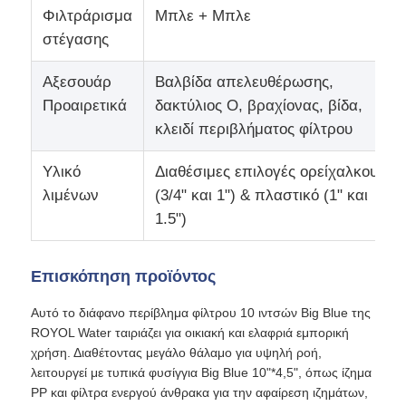
Φιλτράρισμα
Μπλε + Μπλε
στέγασης
κατοικία φίλτρων νερού
Αξεσουάρ
Βαλβίδα απελευθέρωσης,
Προαιρετικά
δακτύλιος O, βραχίονας, βίδα,
κασέτα φίλτρων νερού
κλειδί περιβλήματος φίλτρου
Μεμβράνη RO για κατοικίες
Υλικό
Διαθέσιμες επιλογές ορείχαλκου
λιμένων
(3/4" και 1") & πλαστικό (1" και
1.5")
UV αποστειρωτής νερού
Επισκόπηση προϊόντος
Εξαρτήματα Σύνδεσης Φίλτρου Νερού
Αυτό το διάφανο περίβλημα φίλτρου 10 ιντσών Big Blue της
ROYOL Water ταιριάζει για οικιακή και ελαφριά εμπορική
Βιομηχανική μεμβράνη RO
χρήση. Διαθέτοντας μεγάλο θάλαμο για υψηλή ροή,
λειτουργεί με τυπικά φυσίγγια Big Blue 10"*4,5", όπως ίζημα
RO κατοικία μεμβρανών
PP και φίλτρα ενεργού άνθρακα για την αφαίρεση ιζημάτων,