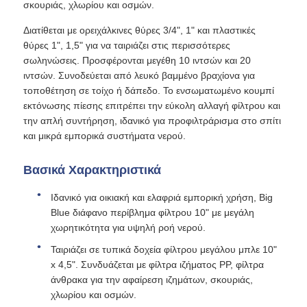
σκουριάς, χλωρίου και οσμών.
Διατίθεται με ορειχάλκινες θύρες 3/4", 1" και πλαστικές
Δοχείο πίεσης FRP
θύρες 1", 1,5" για να ταιριάζει στις περισσότερες
σωληνώσεις. Προσφέρονται μεγέθη 10 ιντσών και 20
ιντσών. Συνοδεύεται από λευκό βαμμένο βραχίονα για
Δεξαμενή άλμης μαλακτικού νερού
τοποθέτηση σε τοίχο ή δάπεδο. Το ενσωματωμένο κουμπί
εκτόνωσης πίεσης επιτρέπει την εύκολη αλλαγή φίλτρου και
Ρητίνη ανταλλαγής
την απλή συντήρηση, ιδανικό για προφιλτράρισμα στο σπίτι
και μικρά εμπορικά συστήματα νερού.
Βαλβίδα ελέγχου φίλτρου
Βασικά Χαρακτηριστικά
Ιδανικό για οικιακή και ελαφριά εμπορική χρήση, Big
Ηλεκτρομαγνητική βαλβίδα
Blue διάφανο περίβλημα φίλτρου 10" με μεγάλη
χωρητικότητα για υψηλή ροή νερού.
μανόμετρο
Ταιριάζει σε τυπικά δοχεία φίλτρου μεγάλου μπλε 10"
x 4,5". Συνδυάζεται με φίλτρα ιζήματος PP, φίλτρα
άνθρακα για την αφαίρεση ιζημάτων, σκουριάς,
Μετρητής ροής
χλωρίου και οσμών.