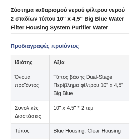
Σύστημα καθαρισμού νερού φίλτρου νερού
Σχετικά με εμάς
2 σταδίων τύπου 10" x 4,5" Big Blue Water
Filter Housing System Purifier Water
Γύρος εργοστασίων
Προδιαγραφές προϊόντος
Ποιοτικός έλεγχος
Ιδιότης
Αξία
Όνομα
Τύπος βάσης Dual-Stage
επαφή
προϊόντος
Περίβλημα φίλτρου 10" x 4,5"
Big Blue
Νέα
Συνολικές
10" x 4,5" * 2 τεμ
Διαστάσεις
Συστήματα RO
Τύπος
Blue Housing, Clear Housing
Μαλακτικό νερού