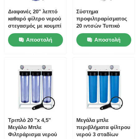
Διαφανές 20" λεπτό
Σύστημα
καθαρό φίλτρο νερού
προφιλτραρίσματος
στεγασμός με κουμπί
20 ιντσών Τυπικό
ανακούφισης πιέσης
σύστημα
Αποστολή
Αποστολή
προφιλτραρίσματος
περιβλήματος
ερώτησης
ερώτησης
φίλτρου
επαγγελματικού
νερού NPT/BSP Θύρα
απελευθέρωσης
Τριπλό 20 "x 4,5"
Μεγάλα μπλε
Μεγάλο Μπλε
περιβλήματα φίλτρου
Φιλτράρισμα νερού
νερού 3 σταδίων