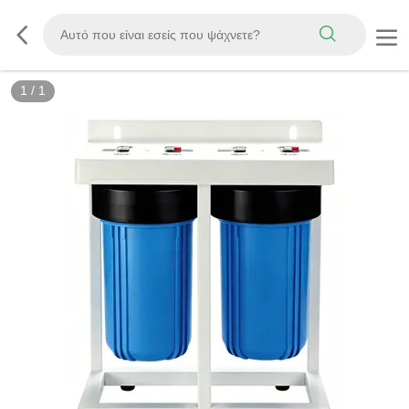
1
/
1