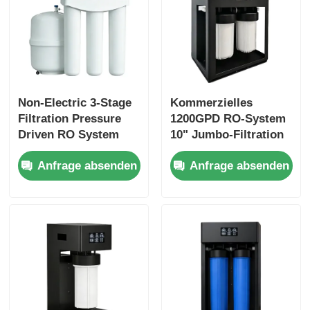
Non-Electric 3-Stage
Kommerzielles
Filtration Pressure
1200GPD RO-System
Driven RO System
10" Jumbo-Filtration
Water Filter with
mit Filter-Erinnerung
Anfrage absenden
Anfrage absenden
Pressure Tank
für kommerzielle und
häusliche
Verwendung