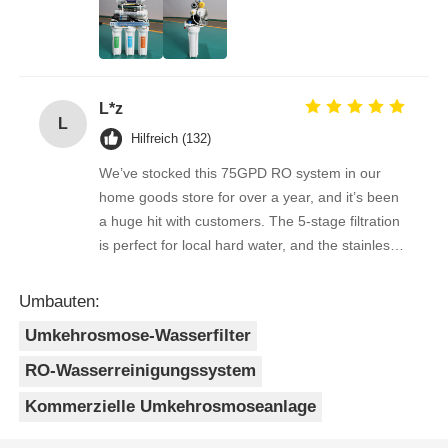
quality feedback from clients has been
overwhelmingly positive. The supplier is great to
RO-Halterung
work with — orders arrive on time, packaging is
secure, and the product quality is always
L*z
consistent. As a repeat buyer, we couldn’t be
L
happier with both the product and the service.
Hilfreich (132)
We’ve stocked this 75GPD RO system in our
home goods store for over a year, and it’s been
a huge hit with customers. The 5-stage filtration
is perfect for local hard water, and the stainless
steel faucet feels way sturdier than cheaper
options. Reorders are always on time, and the
Umbauten:
quality is consistent every shipment. No
Umkehrosmose-Wasserfilter
complaints from customers, and very few
returns. Great product to carry!
RO-Wasserreinigungssystem
Kommerzielle Umkehrosmoseanlage