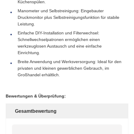
Küchenspülen.
Manometer und Selbstreinigung: Eingebauter
Über uns
Druckmonitor plus Selbstreinigungsfunktion für stabile
Leistung.
Einfache DIY-Installation und Filterwechsel:
Fabrik Tour
Schnellwechselpatronen ermöglichen einen
werkzeuglosen Austausch und eine einfache
Einrichtung.
Qualitätskontrolle
Breite Anwendung und Werksversorgung: Ideal für den
privaten und kleinen gewerblichen Gebrauch, im
Kontakt
Großhandel erhältlich.
Nachrichten
Bewertungen & Überprüfung:
Gesamtbewertung
RO-Systeme
Wasserenthärter