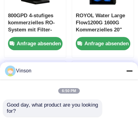
800GPD 4-stufiges
ROYOL Water Large
kommerzielles RO-
Flow1200G 1600G
System mit Filter-
Kommerzielles 20"
Erinnerung für Heim-
Big Blue RO-System
Anfrage absenden
Anfrage absenden
Office-Anwendung
mit Filtererinnerung
Vinson
6:50 PM
Good day, what product are you looking 
for?
10" Big Blue Clear
ROYOL Wasser 4-
Commercial RO
Stufen kommerzielles
System
RO-System mit