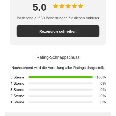
5.0
WasserFiltergehäuse
Basierend auf 50 Bewertungen für diesen Anbieter
Wasserfilter
Rezension schreiben
RO-Membran für Wohnungen
Rating-Schnappschuss
UVwassersterilisator
Nachstehend wird die Verteilung aller Ratings dargestellt.
5 Sterne
100%
Wasserfilter Anschlussstücke
4 Sterne
0%
3 Sterne
0%
Industrielle RO-Membran
2 Sterne
0%
1 Sterne
0%
Ro-Membranwohnung