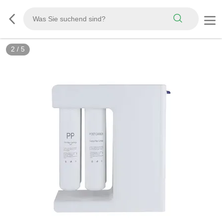
2
/
5