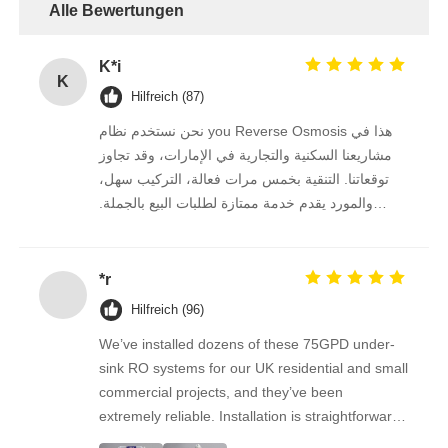
Alle Bewertungen
FRP-Druckbehälter
K*i
K
Hilfreich (87)
Enthärter-Solebehälter
نحن نستخدم نظام you Reverse Osmosis هذا في
مشاريعنا السكنية والتجارية في الإمارات، وقد تجاوز
Ionenaustauschharz
توقعاتنا. التنقية بخمس مرات فعالة، التركيب سهل،
والمورد يقدم خدمة ممتازة لطلبات البيع بالجملة.
نستمر في الشراء منه على المدى الطويل.
Filterregelventil
*r
Magnetventil
Hilfreich (96)
We’ve installed dozens of these 75GPD under-
Manometer
sink RO systems for our UK residential and small
commercial projects, and they’ve been
extremely reliable. Installation is straightforward,
Flussmesser
the filters are easy to replace, and the water