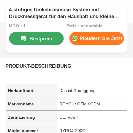
4-stufiges Umkehrosmose-System mit
Druckmessgerät für den Haushalt und kleine
gewerbliche Zwecke
MOQ：1
Preis：negotiable
Plaudern Sie Jetzt
Bestpreis
PRODUKT-BESCHREIBUNG
Herkunftsort
Das ist Guanggong.
Markenname
ROYOL / OEM / ODM
Zertifizierung
CE, RoSH
Modellnummer
RYRO4-200G