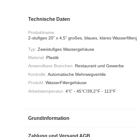
Technische Daten
Produktname:
2-stufiges 20" x 4,5" großes, blaues, klares Wasserfilte
Typ:
Zweistufiges Wassergehäuse
Material:
Plastik
Anwendbare Branchen:
Restaurant und Gewerbe
Kontrolle:
Automatische Mehrwegventile
Produkt:
WasserFiltergehäuse
Arbeitstemperatur:
4℃ - 45℃/39,2°F - 113°F
Grundinformation
Zahlung und Versand AGB