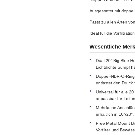
Ausgestattet mit doppe
Passt zu allen Arten vo
Ideal für die Vorfiltra
Wesentliche Mer
Dual 20" Big Blue Ho
Lichtdichte Sumpf hä
Doppel-NBR-O-Ringe 
entlastet den Druck 
Universal für alle 2
anpassbar für Leitu
Mehrfache Anschlüsse
erhältlich in 10"/20".
Free Metal Mount Br
Vorfilter und Bewäs