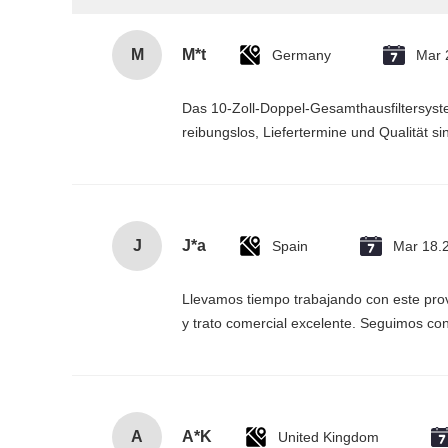
M
M*t
Germany
Mar 
Das 10-Zoll-Doppel-Gesamthausfiltersyste
reibungslos, Liefertermine und Qualität si
J
J*a
Spain
Mar 18.
Llevamos tiempo trabajando con este prov
y trato comercial excelente. Seguimos con
A
A*K
United Kingdom