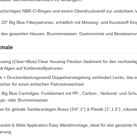
lschichtigen NBR-O-Ringen und einem Oberdruckventil zur undichtem V
n 20" Big Blue Filterpatronen, erhältlich mit Messing- und Kunststoff-E
tion des gesamten Hauses, Brunnenwasser, Gastronomie und Bewässerung
kmale
using (Clear+Blue):Clear Housing Flecken Sediment für den rechtzeitig
lt Algen auf Kohlenstoffpatronen.
+ Druckentlastungsventil:Doppelversiegelung verhindert Lecks; das e
sicher für einen einfachen Patronenwechsel.
0" Big Blue Cartridges: Funktioniert mit PP-, Carbon-, Verbund- und Schu
ngs- oder Brunnenwasser.
 für globale Sanitäranlagen:Brass (3/4",1") & Plastik (1",1.5"); robust
acket & Wide Application:Easy Wandmontage; ideal für das gesamte H
serung.