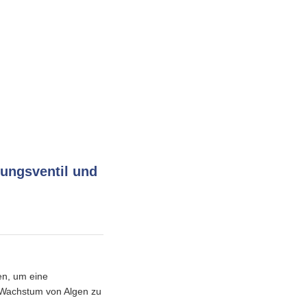
tungsventil und
en, um eine
 Wachstum von Algen zu