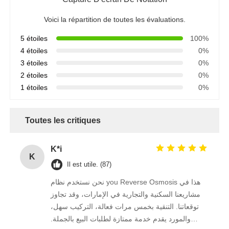
Voici la répartition de toutes les évaluations.
Récipient à pression de FRP
5 étoiles
100%
4 étoiles
0%
réservoir de saumure pour adoucisseur d'eau
3 étoiles
0%
2 étoiles
0%
1 étoiles
0%
Résine d'échange d'ions
Toutes les critiques
Valve de contrôle du filtre
K*i
Électrovanne
K
Il est utile. (87)
نحن نستخدم نظام you Reverse Osmosis هذا في
manomètre
مشاريعنا السكنية والتجارية في الإمارات، وقد تجاوز
توقعاتنا. التنقية بخمس مرات فعالة، التركيب سهل،
Débitmètre
والمورد يقدم خدمة ممتازة لطلبات البيع بالجملة.