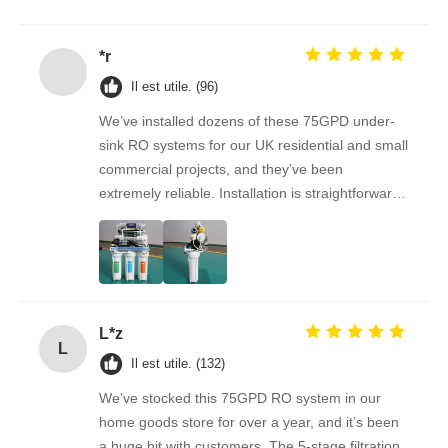
نستمر في الشراء منه على المدى الطويل.
Support RO
*r
Il est utile. (96)
We’ve installed dozens of these 75GPD under-
sink RO systems for our UK residential and small
commercial projects, and they’ve been
extremely reliable. Installation is straightforward,
the filters are easy to replace, and the water
quality feedback from clients has been
overwhelmingly positive. The supplier is great to
work with — orders arrive on time, packaging is
secure, and the product quality is always
L*z
consistent. As a repeat buyer, we couldn’t be
L
happier with both the product and the service.
Il est utile. (132)
We’ve stocked this 75GPD RO system in our
home goods store for over a year, and it’s been
a huge hit with customers. The 5-stage filtration