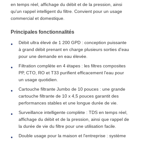
en temps réel, affichage du débit et de la pression, ainsi
qu'un rappel intelligent du filtre. Convient pour un usage
A propos de nous
commercial et domestique.
Principales fonctionnalités
Visite d'usine
Débit ultra élevé de 1 200 GPD : conception puissante
à grand débit prenant en charge plusieurs sorties d'eau
pour une demande en eau élevée.
Contrôle de la qualité
Filtration complète en 4 étapes : les filtres composites
PP, CTO, RO et T33 purifient efficacement l'eau pour
Contact
un usage quotidien.
Cartouche filtrante Jumbo de 10 pouces : une grande
cartouche filtrante de 10 x 4,5 pouces garantit des
nouvelles
performances stables et une longue durée de vie.
Surveillance intelligente complète : TDS en temps réel,
Systèmes de référencement
affichage du débit et de la pression, ainsi que rappel de
la durée de vie du filtre pour une utilisation facile.
Double usage pour la maison et l'entreprise : système
Adoucisseur d'eau