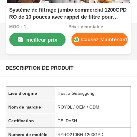
Système de filtrage jumbo commercial 1200GPD
RO de 10 pouces avec rappel de filtre pour
usage commercial et domestique
MOQ：1
Prix：negotiable
Causez Maintenant
meilleur prix
DESCRIPTION DE PRODUIT
Lieu d'origine
Il est à Guanggong.
Nom de marque
ROYOL / OEM / ODM
Certification
CE, RoSH
Numéro de modèle
RYRO210BH-1200GPD