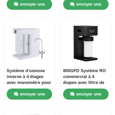
envoyer une
envoyer une
de chauffage pour
filtre à eau avec
cuisine sous évier
réservoir sous
demande
demande
pression
Système d'osmose
800GPD Système RO
inverse à 4 étages
commercial à 4
avec manomètre pour
étapes avec filtre de
usage domestique et
rappel pour
envoyer une
envoyer une
commercial
utilisation au bureau
demande
demande