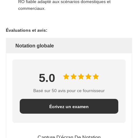
RO fiable adapté aux scénarios domestiques et
commerciaux.
logement de filtre d'eau
Évaluations et avis:
cartouche filtrante de l'eau
Notation globale
Membrane RO résidentiel
5.0
stérilisateur UV de l'eau
Basé sur 50 avis pour ce fournisseur
Raccords de connexion pour filtre à eau
Écrivez un examen
Membrane industrielle de RO
Logement de membrane de RO
Capture D'écran De Notation