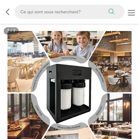
2
/
7