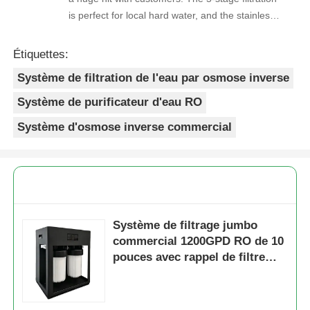
is perfect for local hard water, and the stainless
steel faucet feels way sturdier than cheaper
options. Reorders are always on time, and the
Étiquettes:
quality is consistent every shipment. No
Système de filtration de l'eau par osmose inverse
complaints from customers, and very few
returns. Great product to carry!
Système de purificateur d'eau RO
Système d'osmose inverse commercial
Système de filtrage jumbo
commercial 1200GPD RO de 10
pouces avec rappel de filtre
pour usage commercial et
domestique