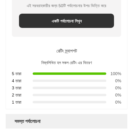
এই সরবরাহকারীর জন্য 50টি পর্যালোচনার উপর ভিত্তি করে
FRP প্রেসার ভেসেল
একটি পর্যালোচনা লিখুন
পানি নরম করার জন্য স্লিন ট্যাংক
রেটিং স্ন্যাপশট
আয়ন এক্সচেঞ্জ রজন
নিম্নলিখিত হল সকল রেটিং এর বিতরণ
ফিল্টার কন্ট্রোল ভালভ
5 তারা
100%
4 তারা
0%
3 তারা
0%
সোলেনয়েড ভালভ
2 তারা
0%
1 তারা
0%
চাপ পরিমাপক
সমস্ত পর্যালোচনা
প্রবাহ মিটার