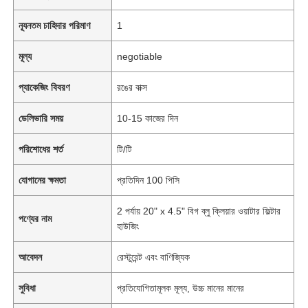
ন্যূনতম চাহিদার পরিমাণ
1
মূল্য
negotiable
প্যাকেজিং বিবরণ
রঙের বাক্স
ডেলিভারি সময়
10-15 কাজের দিন
পরিশোধের শর্ত
টি/টি
যোগানের ক্ষমতা
প্রতিদিন 100 পিসি
2 পর্যায় 20" x 4.5" বিগ ব্লু ক্লিয়ার ওয়াটার ফিল্টার
পণ্যের নাম
হাউজিং
আবেদন
রেস্টুরেন্ট এবং বাণিজ্যিক
সুবিধা
প্রতিযোগিতামূলক মূল্য, উচ্চ মানের মানের