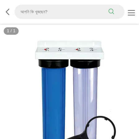
1
/
1