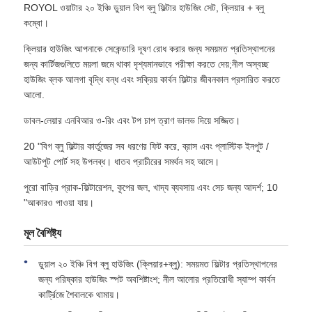
ROYOL ওয়াটার ২০ ইঞ্চি ডুয়াল বিগ ব্লু ফিল্টার হাউজিং সেট, ক্লিয়ার + ব্লু
কম্বো।
আমাদের সম্পর্কে
ক্লিয়ার হাউজিং আপনাকে সেকেন্ডারি দূষণ রোধ করার জন্য সময়মত প্রতিস্থাপনের
জন্য কার্টিজগুলিতে ময়লা জমে থাকা দৃশ্যমানভাবে পরীক্ষা করতে দেয়;নীল অস্বচ্ছ
হাউজিং ব্লক আলগা বৃদ্ধি বন্ধ এবং সক্রিয় কার্বন ফিল্টার জীবনকাল প্রসারিত করতে
কারখানা ভ্রমণ
আলো.
ডাবল-লেয়ার এনবিআর ও-রিং এবং টপ চাপ ত্রাণ ভালভ দিয়ে সজ্জিত।
মান নিয়ন্ত্রণ
20 "বিগ ব্লু ফিল্টার কার্তুজের সব ধরণের ফিট করে, ব্রাস এবং প্লাস্টিক ইনপুট /
আউটপুট পোর্ট সহ উপলব্ধ। ধাতব প্রাচীরের সমর্থন সহ আসে।
আমাদের সাথে যোগাযোগ করুন
পুরো বাড়ির প্রাক-ফিল্টারেশন, কূপের জল, খাদ্য ব্যবসায় এবং সেচ জন্য আদর্শ; 10
"আকারও পাওয়া যায়।
খবর
মূল বৈশিষ্ট্য
আর ও সিস্টেম
ডুয়াল ২০ ইঞ্চি বিগ ব্লু হাউজিং (ক্লিয়ার+ব্লু): সময়মত ফিল্টার প্রতিস্থাপনের
জন্য পরিষ্কার হাউজিং স্পট অবশিষ্টাংশ; নীল আলোর প্রতিরোধী স্যাম্প কার্বন
কার্ট্রিজে শৈবালকে থামায়।
জল সফ্টনার