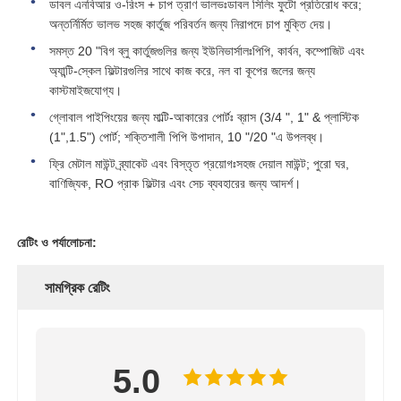
ডাবল এনবিআর ও-রিংস + চাপ ত্রাণ ভালভঃডাবল সিলিং ফুটো প্রতিরোধ করে;
অন্তর্নির্মিত ভালভ সহজ কার্তুজ পরিবর্তন জন্য নিরাপদে চাপ মুক্তি দেয়।
জল ফিল্টার হাউজিং
সমস্ত 20 "বিগ ব্লু কার্তুজগুলির জন্য ইউনিভার্সালঃপিপি, কার্বন, কম্পোজিট এবং
অ্যান্টি-স্কেল ফিল্টারগুলির সাথে কাজ করে, নল বা কূপের জলের জন্য
কাস্টমাইজযোগ্য।
ওয়াটার ফিল্টার কার্টিজ
গ্লোবাল পাইপিংয়ের জন্য মাল্টি-আকারের পোর্টঃ ব্রাস (3/4 ", 1" & প্লাস্টিক
(1",1.5") পোর্ট; শক্তিশালী পিপি উপাদান, 10 "/20 "এ উপলব্ধ।
আবাসিক RO মেমব্রেন
ফ্রি মেটাল মাউন্ট ব্র্যাকেট এবং বিস্তৃত প্রয়োগঃসহজ দেয়াল মাউন্ট; পুরো ঘর,
বাণিজ্যিক, RO প্রাক ফিল্টার এবং সেচ ব্যবহারের জন্য আদর্শ।
ইউভি ওয়াটার স্টেরিলাইজার
রেটিং ও পর্যালোচনা:
জল ফিল্টার সংযোগ ফিটিং
সামগ্রিক রেটিং
ইন্ডাস্ট্রিয়াল RO মেম্ব্রান
5.0
RO মেমব্রেন হাউজিং