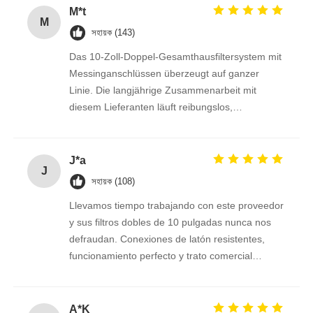
M*t
M
RO বন্ধনী
সহায়ক (143)
Das 10-Zoll-Doppel-Gesamthausfiltersystem mit
Messinganschlüssen überzeugt auf ganzer
Linie. Die langjährige Zusammenarbeit mit
diesem Lieferanten läuft reibungslos,
Liefertermine und Qualität sind stets
einwandfrei.
J*a
J
সহায়ক (108)
Llevamos tiempo trabajando con este proveedor
y sus filtros dobles de 10 pulgadas nunca nos
defraudan. Conexiones de latón resistentes,
funcionamiento perfecto y trato comercial
excelente. Seguimos confiando en ellos.
A*K