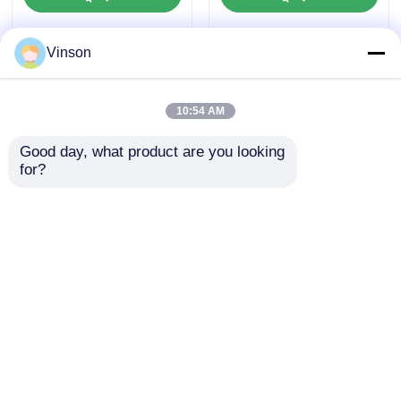
Vinson
10:54 AM
Good day, what product are you looking 
for?
ROYOL ওয়াটার ডুয়াল 20
2 স্টেজ 20 "x 4.5" বড় নীল
ইঞ্চি ক্লিয়ার বিগ ব্লু ওয়াটার
জল ফিল্টার হাউজিং
ফিল্টার হাউজিং পুরো হাউস
বাণিজ্যিক ফিল্টারিং জন্য
অনুসন্ধান পাঠান
অনুসন্ধান পাঠান
বাড়ি
আমাদের সম্পর্কে
আমাদের সাথে যোগাযোগ করুন
Desktop Site