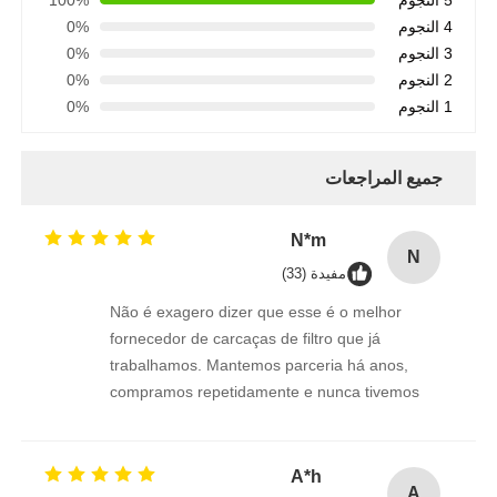
4 النجوم
0%
3 النجوم
0%
2 النجوم
0%
1 النجوم
0%
جميع المراجعات
N*m
N
مفيدة (33)
Não é exagero dizer que esse é o melhor
fornecedor de carcaças de filtro que já
trabalhamos. Mantemos parceria há anos,
compramos repetidamente e nunca tivemos
retrabalho ou insatisfação com os produtos.
Conexões 1/2"e 3/4" perfeitas.
A*h
A