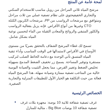
لمحة عامة عن المنتج
مرشح المياه ثلاثي المراحل من رويل مناسب للاستخدام السكني
السكن مرشح المياه
والتجاري الخفيفيحتوي على نظام تصفية عملي من ثلاث مراحل
ومتوافق مع مرشحات الرواسب من PP، مرشحات الكربون الكتلة
CTO وغيرها من أنواع الأقراص. فإنه يزيل بفعالية الرواسب
خرطوشة فلتر المياه
والكلور المتبقي والروائح والمعادن الثقيلة من الماء لتحسين نوعية
المياه بشكل شامل.
غشاء RO السكني
تسمح لك غطاء المرشح الشفاف بالتحقق بصريًا من مستوى
الأوساخ في الأقراص لاستبدالها في الوقت المناسب وأداء تنقية
المياه المتسق.تأتي الوحدة مع دعامة الحائط الصلب لتركيب
معقم مياه بالأشعة فوق البنفسجية
مستقرة وتوفير المساحة. يسمح زر تخفيف الضغط المدمج بسهولة
تخليص الضغط وتغيير القرص، مما يجعل التثبيت والصيانة اليومية
خالية من المتاعب.تصفية ممتازة وصيانة سهلة، هذا المرشح المياه
وصلات توصيل فلتر المياه
فعالة من حيث التكلفة هو الخيار الأول للتطبيقات المنزلية والتجارية
الصغيرة.
غشاء RO الصناعي
الخصائص الرئيسية
غرف تصفية شفافة ثلاثية 10 بوصة: مجهزة بثلاث غرف
الإسكان غشاء RO
تصفية شفافة 10 بوصات Big Blue ، مثالية للمنازل