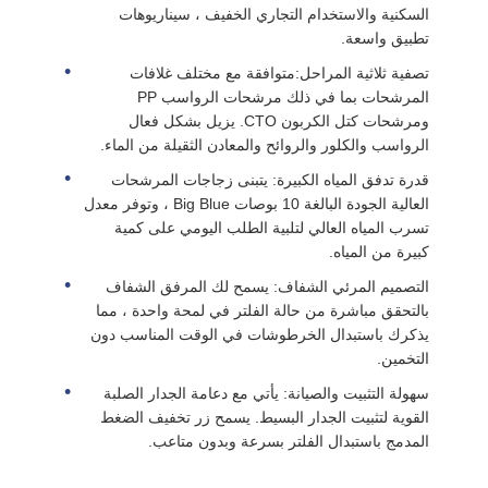
السكنية والاستخدام التجاري الخفيف ، سيناريوهات
تطبيق واسعة.
وعاء الضغط FRP
تصفية ثلاثية المراحل:متوافقة مع مختلف غلافات
المرشحات بما في ذلك مرشحات الرواسب PP
خزان محلول ملح منقي المياه
ومرشحات كتل الكربون CTO. يزيل بشكل فعال
الرواسب والكلور والروائح والمعادن الثقيلة من الماء.
قدرة تدفق المياه الكبيرة: يتبنى زجاجات المرشحات
راتنج التبادل الأيوني
العالية الجودة البالغة 10 بوصات Big Blue ، وتوفر معدل
تسرب المياه العالي لتلبية الطلب اليومي على كمية
كبيرة من المياه.
صمام التحكم في المرشح
التصميم المرئي الشفاف: يسمح لك المرفق الشفاف
بالتحقق مباشرة من حالة الفلتر في لمحة واحدة ، مما
صمام الملف اللولبي
يذكرك باستبدال الخرطوشات في الوقت المناسب دون
التخمين.
سهولة التثبيت والصيانة: يأتي مع دعامة الجدار الصلبة
مقياس الضغط
القوية لتثبيت الجدار البسيط. يسمح زر تخفيف الضغط
المدمج باستبدال الفلتر بسرعة وبدون متاعب.
متر التدفق