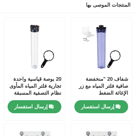
المنتجات الموصى بها
شفاف 20 "منخفضة
20 بوصة قياسية واحدة
صافية فلتر المياه مع زر
تجارية فلتر المياه المأوى
الإغاثة الضغط
نظام التصفية المسبقة
NPT/BSP منفذ الإفراج
إرسال استفسار
إرسال استفسار
عن الضغط