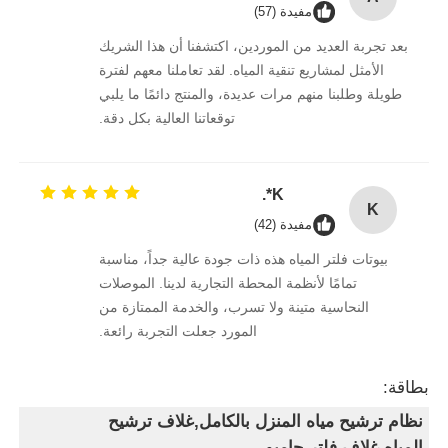
مفيدة (57)
بعد تجربة العديد من الموردين، اكتشفنا أن هذا الشريك
الأمثل لمشاريع تنقية المياه. لقد تعاملنا معهم لفترة
طويلة وطلبنا منهم مرات عديدة، والمنتج دائمًا ما يلبي
توقعاتنا العالية بكل دقة.
K*.
K
مفيدة (42)
بيوتات فلتر المياه هذه ذات جودة عالية جداً، مناسبة
تمامًا لأنظمة المحطة التجارية لدينا. الموصلات
النحاسية متينة ولا تسرب، والخدمة الممتازة من
المورد جعلت التجربة رائعة.
بطاقة:
نظام ترشيح مياه المنزل بالكامل,غلاف ترشيح
المياه,غلاف فلتر جامبو