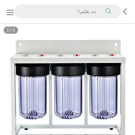
1
/
1