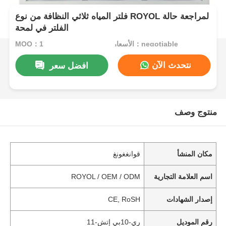
فلتر المياه ثلاثي النظافة من نوع ROYOL لمراجعة حالة
الفلتر في لمحة
الأسعار：negotiable
MOQ：1
نتحدث الآن
افضل سعر
منتوج وصف
مكان المنشأ
قوانغغونغ
اسم العلامة التجارية
ROYOL / OEM / ODM
إصدار الشهادات
CE, RoSH
رقم الموديل
ري-10بي إتش-11