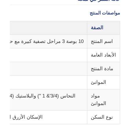
مواصفات المنتج
حول بنا
الصفة
جولة في المعمل
اسم المنتج
10 بوصة 3 مراحل تصفية كبيرة مع حامل - الأزرق - الأزرق - الأزرق
ضبط الجودة
الأبعاد العامة
مادة المنتج
اتصل بنا
الموانئ
أخبار
مواد
النحاس (3/4'& 1 ") والبلاستيك (3/4'& 1 & 1.5 ") يمكن أن تختار
الموانئ
أنظمة التناضح العكسي
نوع السكن
الإسكان الأزرق الكبير
محور المياه